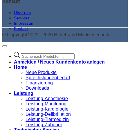
Kontakt
Über uns
Services
Impressum
Kontakt
© Copyright 2022 - 2026 Hildebrand Medizintechnik
Products
search
Anmelden / Neues Kundenkonto anlegen
Home
Neue Produkte
Sprechstundenbedarf
Finanzierung
Downloads
Leistung
Leistung-Anästhesie
Leistung-Monitoring
Leistung-Kardiologie
Leistung-Defibrillation
Leistung-Tiermedizin
Leistung-Zubehör
Technischer Service