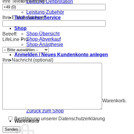
Ihre Telefonnummer*
Leistung-Defibrillation
Leistung-Tiermedizin
Leistung-Zubehör
Technischer Service
Ihre E-Mail-Adresse*
Kontakt
Shop
Shop-Übersicht
Betreff:
Shop-Abverkauf
LifeLine Pro
Shop-Anästhesie
Anmelden / Neues Kundenkonto anlegen
Ihre Nachricht (optional)
Warenkorb /
0,00
€
Es befinden sich keine Produkte im Warenkorb.
Zurück zum Shop
Bestätigung unserer Datenschutzerklärung
Warenkorb