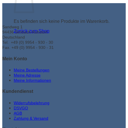
Es befinden sich keine Produkte im Warenkorb.
Sandweg 1
Zurück zum Shop
94436 Simbach-Ruhstorf
Deutschland
Tel. +49 (0) 9954 - 930 - 30
Fax. +49 (0) 9954 - 930 - 31
Mein Konto
Meine Bestellungen
Meine Adresse
Meine Informationen
Kundendienst
Widerrufsbelehrung
DSVGO
AGB
Zahlung & Versand