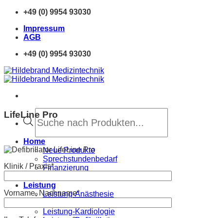
Zum
+49 (0) 9954 93030
Inhalt
Impressum
springen
AGB
+49 (0) 9954 93030
Products
LifeLine Pro
search
Home
Neue Produkte
Sprechstundenbedarf
Klinik / Praxis*
Finanzierung
Downloads
Leistung
Vorname, Nachname*
Leistung-Anästhesie
Leistung-Monitoring
Leistung-Kardiologie