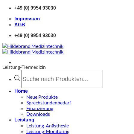
Zum
+49 (0) 9954 93030
Inhalt
springen
Impressum
AGB
+49 (0) 9954 93030
Leistung-Tiermedizin
Products
search
Home
Neue Produkte
Sprechstundenbedarf
Finanzierung
Downloads
Leistung
Leistung-Anästhesie
Leistung-Monitoring