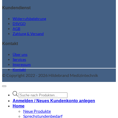
Kundendienst
Widerrufsbelehrung
DSVGO
AGB
Zahlung & Versand
Kontakt
Über uns
Services
Impressum
Kontakt
© Copyright 2022 - 2026 Hildebrand Medizintechnik
Products
search
Anmelden / Neues Kundenkonto anlegen
Home
Neue Produkte
Sprechstundenbedarf