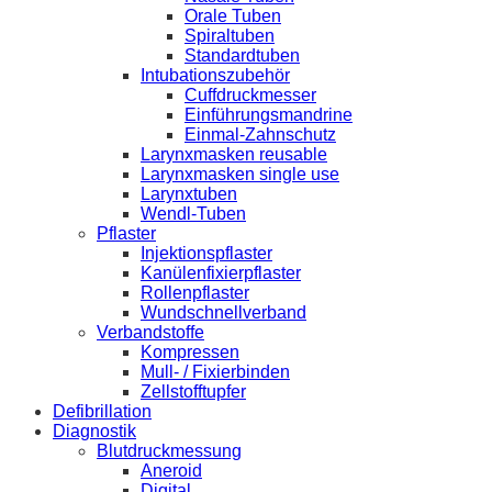
Orale Tuben
Spiraltuben
Standardtuben
Intubationszubehör
Cuffdruckmesser
Einführungsmandrine
Einmal-Zahnschutz
Larynxmasken reusable
Larynxmasken single use
Larynxtuben
Wendl-Tuben
Pflaster
Injektionspflaster
Kanülenfixierpflaster
Rollenpflaster
Wundschnellverband
Verbandstoffe
Kompressen
Mull- / Fixierbinden
Zellstofftupfer
Defibrillation
Diagnostik
Blutdruckmessung
Aneroid
Digital