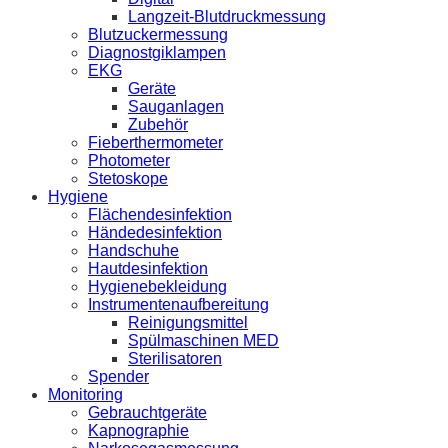
Langzeit-Blutdruckmessung
Blutzuckermessung
Diagnostgiklampen
EKG
Geräte
Sauganlagen
Zubehör
Fieberthermometer
Photometer
Stetoskope
Hygiene
Flächendesinfektion
Händedesinfektion
Handschuhe
Hautdesinfektion
Hygienebekleidung
Instrumentenaufbereitung
Reinigungsmittel
Spülmaschinen MED
Sterilisatoren
Spender
Monitoring
Gebrauchtgeräte
Kapnographie