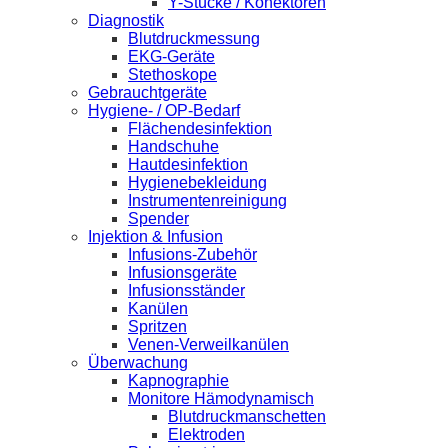
Y-Stücke / Konektoren
Diagnostik
Blutdruckmessung
EKG-Geräte
Stethoskope
Gebrauchtgeräte
Hygiene- / OP-Bedarf
Flächendesinfektion
Handschuhe
Hautdesinfektion
Hygienebekleidung
Instrumentenreinigung
Spender
Injektion & Infusion
Infusions-Zubehör
Infusionsgeräte
Infusionsständer
Kanülen
Spritzen
Venen-Verweilkanülen
Überwachung
Kapnographie
Monitore Hämodynamisch
Blutdruckmanschetten
Elektroden