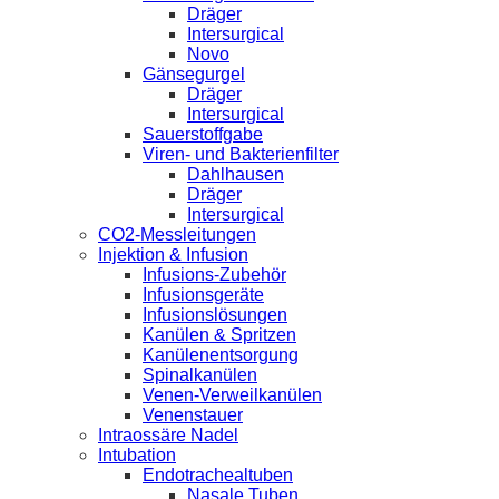
Dräger
Intersurgical
Novo
Gänsegurgel
Dräger
Intersurgical
Sauerstoffgabe
Viren- und Bakterienfilter
Dahlhausen
Dräger
Intersurgical
CO2-Messleitungen
Injektion & Infusion
Infusions-Zubehör
Infusionsgeräte
Infusionslösungen
Kanülen & Spritzen
Kanülenentsorgung
Spinalkanülen
Venen-Verweilkanülen
Venenstauer
Intraossäre Nadel
Intubation
Endotrachealtuben
Nasale Tuben