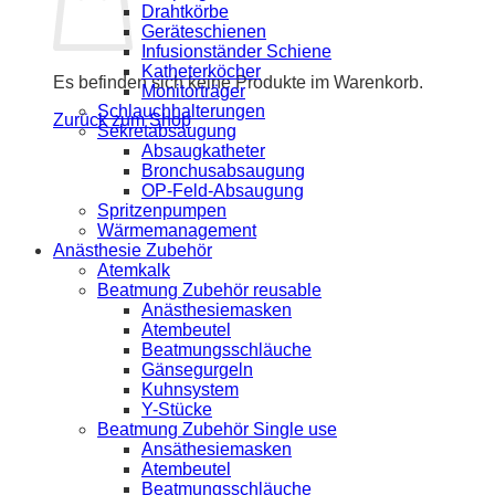
Drahtkörbe
Geräteschienen
Infusionständer Schiene
Katheterköcher
Es befinden sich keine Produkte im Warenkorb.
Monitorträger
Schlauchhalterungen
Zurück zum Shop
Sekretabsaugung
Absaugkatheter
Bronchusabsaugung
OP-Feld-Absaugung
Spritzenpumpen
Wärmemanagement
Anästhesie Zubehör
Atemkalk
Beatmung Zubehör reusable
Anästhesiemasken
Atembeutel
Beatmungsschläuche
Gänsegurgeln
Kuhnsystem
Y-Stücke
Beatmung Zubehör Single use
Ansäthesiemasken
Atembeutel
Beatmungsschläuche