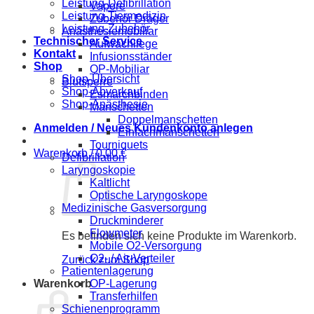
Leistung-Defibrillation
Vapore
Leistung-Tiermedizin
Zubehör Dräger
Leistung-Zubehör
Anästhesiemobiliar
Technischer Service
Aufwachliege
Kontakt
Infusionsständer
Shop
OP-Mobiliar
Shop-Übersicht
Blutsperre
Shop-Abverkauf
Esmarchbinden
Shop-Anästhesie
Manschetten
Doppelmanschetten
Anmelden / Neues Kundenkonto anlegen
Einfachmanschetten
Tourniquets
Warenkorb /
0,00
€
Defibrillation
Laryngoskopie
Kaltlicht
Optische Laryngoskope
Medizinische Gasversorgung
Druckminderer
Flowmeter
Es befinden sich keine Produkte im Warenkorb.
Mobile O2-Versorgung
O2- / Air-Verteiler
Zurück zum Shop
Patientenlagerung
OP-Lagerung
Warenkorb
Transferhilfen
Schienenprogramm