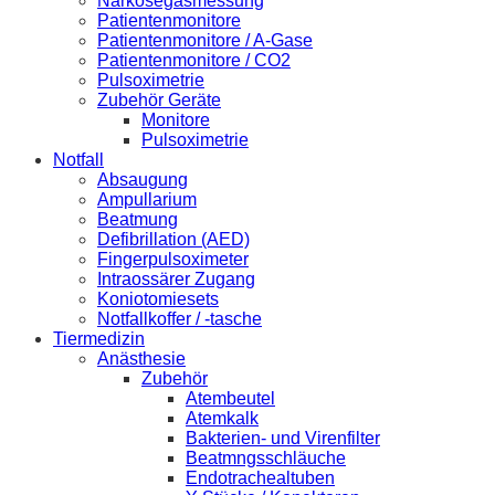
Narkosegasmessung
Patientenmonitore
Patientenmonitore / A-Gase
Patientenmonitore / CO2
Pulsoximetrie
Zubehör Geräte
Monitore
Pulsoximetrie
Notfall
Absaugung
Ampullarium
Beatmung
Defibrillation (AED)
Fingerpulsoximeter
Intraossärer Zugang
Koniotomiesets
Notfallkoffer / -tasche
Tiermedizin
Anästhesie
Zubehör
Atembeutel
Atemkalk
Bakterien- und Virenfilter
Beatmngsschläuche
Endotrachealtuben