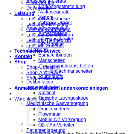
Anästhesie-Geräte
Finanzierung
Narkosegasfortleitung
Downloads
Narkosegeräte
Leistung
Vapore
Leistung-Anästhesie
Zubehör Dräger
Leistung-Monitoring
Anästhesiemobiliar
Leistung-Kardiologie
Aufwachliege
Leistung-Defibrillation
Infusionsständer
Leistung-Tiermedizin
OP-Mobiliar
Leistung-Zubehör
Blutsperre
Technischer Service
Esmarchbinden
Kontakt
Manschetten
Shop
Doppelmanschetten
Shop-Übersicht
Einfachmanschetten
Shop-Abverkauf
Tourniquets
Shop-Anästhesie
Defibrillation
Laryngoskopie
Anmelden / Neues Kundenkonto anlegen
Kaltlicht
Optische Laryngoskope
Warenkorb /
0,00
€
Medizinische Gasversorgung
Druckminderer
Flowmeter
Mobile O2-Versorgung
O2- / Air-Verteiler
Patientenlagerung