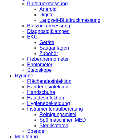
Blutdruckmessung
Aneroid
Digital
Langzeit-Blutdruckmessung
Blutzuckermessung
Diagnostgiklampen
EKG
Geräte
Sauganlagen
Zubehör
Fieberthermometer
Photometer
Stetoskope
Hygiene
Flächendesinfektion
Händedesinfektion
Handschuhe
Hautdesinfektion
Hygienebekleidung
Instrumentenaufbereitung
Reinigungsmittel
Spülmaschinen MED
Sterilisatoren
Spender
Monitoring