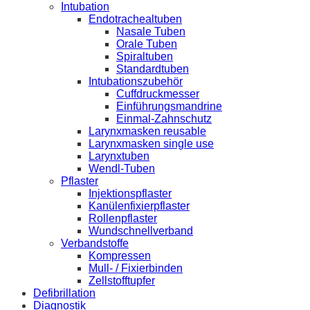
Intubation
Endotrachealtuben
Nasale Tuben
Orale Tuben
Spiraltuben
Standardtuben
Intubationszubehör
Cuffdruckmesser
Einführungsmandrine
Einmal-Zahnschutz
Larynxmasken reusable
Larynxmasken single use
Larynxtuben
Wendl-Tuben
Pflaster
Injektionspflaster
Kanülenfixierpflaster
Rollenpflaster
Wundschnellverband
Verbandstoffe
Kompressen
Mull- / Fixierbinden
Zellstofftupfer
Defibrillation
Diagnostik