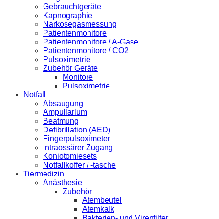
Gebrauchtgeräte
Kapnographie
Narkosegasmessung
Patientenmonitore
Patientenmonitore / A-Gase
Patientenmonitore / CO2
Pulsoximetrie
Zubehör Geräte
Monitore
Pulsoximetrie
Notfall
Absaugung
Ampullarium
Beatmung
Defibrillation (AED)
Fingerpulsoximeter
Intraossärer Zugang
Koniotomiesets
Notfallkoffer / -tasche
Tiermedizin
Anästhesie
Zubehör
Atembeutel
Atemkalk
Bakterien- und Virenfilter