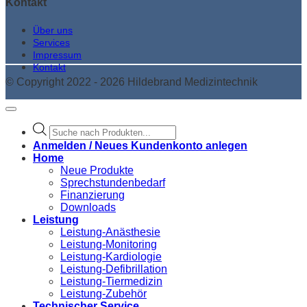
Kontakt
Über uns
Services
Impressum
Kontakt
© Copyright 2022 - 2026 Hildebrand Medizintechnik
Products
search
Anmelden / Neues Kundenkonto anlegen
Home
Neue Produkte
Sprechstundenbedarf
Finanzierung
Downloads
Leistung
Leistung-Anästhesie
Leistung-Monitoring
Leistung-Kardiologie
Leistung-Defibrillation
Leistung-Tiermedizin
Leistung-Zubehör
Technischer Service