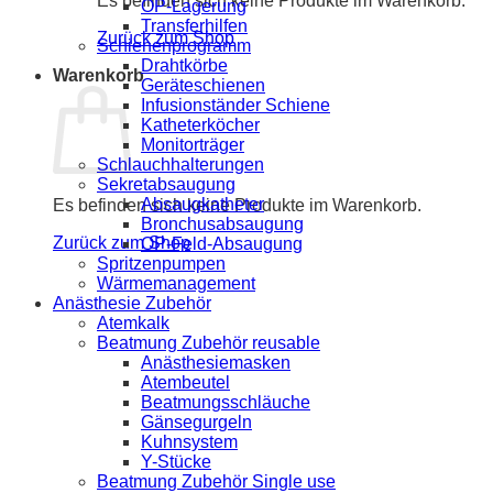
Es befinden sich keine Produkte im Warenkorb.
OP-Lagerung
Transferhilfen
Zurück zum Shop
Schienenprogramm
Drahtkörbe
Warenkorb
Geräteschienen
Infusionständer Schiene
Katheterköcher
Monitorträger
Schlauchhalterungen
Sekretabsaugung
Absaugkatheter
Es befinden sich keine Produkte im Warenkorb.
Bronchusabsaugung
Zurück zum Shop
OP-Feld-Absaugung
Spritzenpumpen
Wärmemanagement
Anästhesie Zubehör
Atemkalk
Beatmung Zubehör reusable
Anästhesiemasken
Atembeutel
Beatmungsschläuche
Gänsegurgeln
Kuhnsystem
Y-Stücke
Beatmung Zubehör Single use