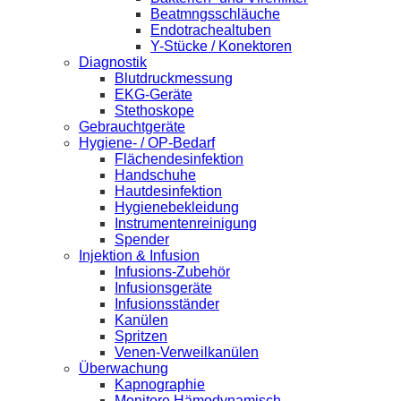
Beatmngsschläuche
Endotrachealtuben
Y-Stücke / Konektoren
Diagnostik
Blutdruckmessung
EKG-Geräte
Stethoskope
Gebrauchtgeräte
Hygiene- / OP-Bedarf
Flächendesinfektion
Handschuhe
Hautdesinfektion
Hygienebekleidung
Instrumentenreinigung
Spender
Injektion & Infusion
Infusions-Zubehör
Infusionsgeräte
Infusionsständer
Kanülen
Spritzen
Venen-Verweilkanülen
Überwachung
Kapnographie
Monitore Hämodynamisch