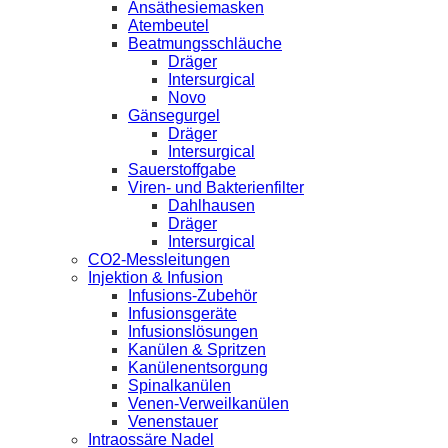
Ansäthesiemasken
Atembeutel
Beatmungsschläuche
Dräger
Intersurgical
Novo
Gänsegurgel
Dräger
Intersurgical
Sauerstoffgabe
Viren- und Bakterienfilter
Dahlhausen
Dräger
Intersurgical
CO2-Messleitungen
Injektion & Infusion
Infusions-Zubehör
Infusionsgeräte
Infusionslösungen
Kanülen & Spritzen
Kanülenentsorgung
Spinalkanülen
Venen-Verweilkanülen
Venenstauer
Intraossäre Nadel