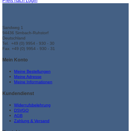
Preis nach Login
Sandweg 1
94436 Simbach-Ruhstorf
Deutschland
Tel. +49 (0) 9954 - 930 - 30
Fax. +49 (0) 9954 - 930 - 31
Mein Konto
Meine Bestellungen
Meine Adresse
Meine Informationen
Kundendienst
Widerrufsbelehrung
DSVGO
AGB
Zahlung & Versand