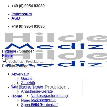
Zum
+49 (0) 9954 93030
Inhalt
Impressum
springen
AGB
+49 (0) 9954 93030
Hygiene
/
Spender
Filtern
Products
search
Produkt-Kategorien
Abverkauf
Geräte
Products
Zubehör
search
Anästhesie Geräte
Anästhesie-Geräte
Narkosegasfortleitung
Home
Narkosegeräte
Neue Produkte
Vapore
Sprechstundenbedarf