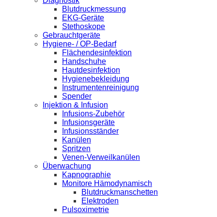
Diagnostik
Blutdruckmessung
EKG-Geräte
Stethoskope
Gebrauchtgeräte
Hygiene- / OP-Bedarf
Flächendesinfektion
Handschuhe
Hautdesinfektion
Hygienebekleidung
Instrumentenreinigung
Spender
Injektion & Infusion
Infusions-Zubehör
Infusionsgeräte
Infusionsständer
Kanülen
Spritzen
Venen-Verweilkanülen
Überwachung
Kapnographie
Monitore Hämodynamisch
Blutdruckmanschetten
Elektroden
Pulsoximetrie