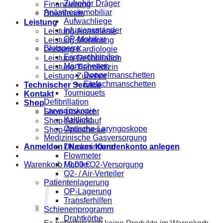
Zubehör Dräger
Finanzierung
Anästhesiemobiliar
Downloads
Aufwachliege
Leistung
Infusionsständer
Leistung-Anästhesie
OP-Mobiliar
Leistung-Monitoring
Blutsperre
Leistung-Kardiologie
Esmarchbinden
Leistung-Defibrillation
Manschetten
Leistung-Tiermedizin
Doppelmanschetten
Leistung-Zubehör
Einfachmanschetten
Technischer Service
Tourniquets
Kontakt
Defibrillation
Shop
Laryngoskopie
Shop-Übersicht
Kaltlicht
Shop-Abverkauf
Optische Laryngoskope
Shop-Anästhesie
Medizinische Gasversorgung
Druckminderer
Anmelden / Neues Kundenkonto anlegen
Flowmeter
Mobile O2-Versorgung
Warenkorb /
0,00
€
O2- / Air-Verteiler
Patientenlagerung
OP-Lagerung
Transferhilfen
Schienenprogramm
Drahtkörbe