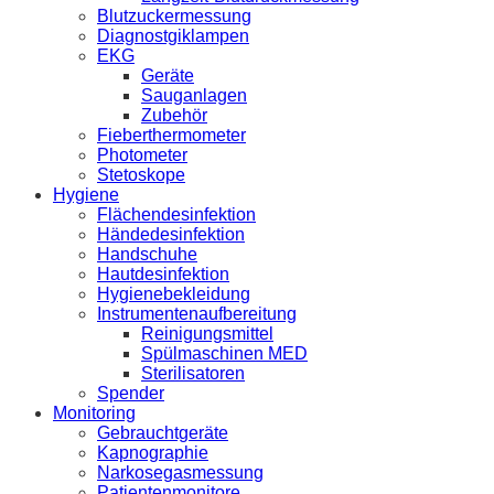
Blutzuckermessung
Diagnostgiklampen
EKG
Geräte
Sauganlagen
Zubehör
Fieberthermometer
Photometer
Stetoskope
Hygiene
Flächendesinfektion
Händedesinfektion
Handschuhe
Hautdesinfektion
Hygienebekleidung
Instrumentenaufbereitung
Reinigungsmittel
Spülmaschinen MED
Sterilisatoren
Spender
Monitoring
Gebrauchtgeräte
Kapnographie
Narkosegasmessung
Patientenmonitore