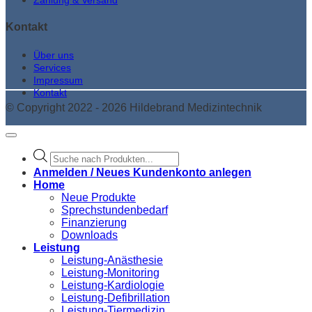
Kontakt
Über uns
Services
Impressum
Kontakt
© Copyright 2022 - 2026 Hildebrand Medizintechnik
Products
search
Anmelden / Neues Kundenkonto anlegen
Home
Neue Produkte
Sprechstundenbedarf
Finanzierung
Downloads
Leistung
Leistung-Anästhesie
Leistung-Monitoring
Leistung-Kardiologie
Leistung-Defibrillation
Leistung-Tiermedizin