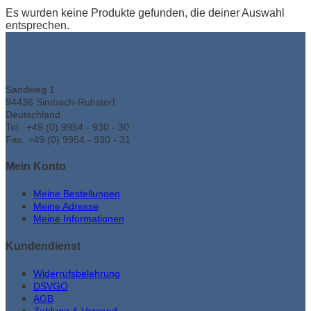
Es wurden keine Produkte gefunden, die deiner Auswahl
entsprechen.
Sandweg 1
94436 Simbach-Ruhstorf
Deutschland
Tel. +49 (0) 9954 - 930 - 30
Fax. +49 (0) 9954 - 930 - 31
Mein Konto
Meine Bestellungen
Meine Adresse
Meine Informationen
Kundendienst
Widerrufsbelehrung
DSVGO
AGB
Zahlung & Versand