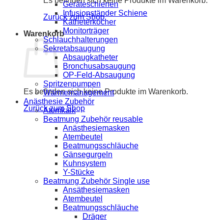
Es befinden sich keine Produkte im Warenkorb.
Geräteschienen
Infusionständer Schiene
Zurück zum Shop
Katheterköcher
Monitorträger
Warenkorb
Schlauchhalterungen
Sekretabsaugung
Absaugkatheter
Bronchusabsaugung
OP-Feld-Absaugung
Spritzenpumpen
Es befinden sich keine Produkte im Warenkorb.
Wärmemanagement
Anästhesie Zubehör
Zurück zum Shop
Atemkalk
Beatmung Zubehör reusable
Anästhesiemasken
Atembeutel
Beatmungsschläuche
Gänsegurgeln
Kuhnsystem
Y-Stücke
Beatmung Zubehör Single use
Ansäthesiemasken
Atembeutel
Beatmungsschläuche
Dräger