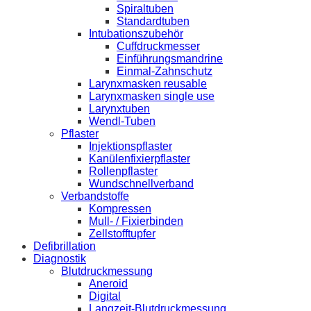
Spiraltuben
Standardtuben
Intubationszubehör
Cuffdruckmesser
Einführungsmandrine
Einmal-Zahnschutz
Larynxmasken reusable
Larynxmasken single use
Larynxtuben
Wendl-Tuben
Pflaster
Injektionspflaster
Kanülenfixierpflaster
Rollenpflaster
Wundschnellverband
Verbandstoffe
Kompressen
Mull- / Fixierbinden
Zellstofftupfer
Defibrillation
Diagnostik
Blutdruckmessung
Aneroid
Digital
Langzeit-Blutdruckmessung