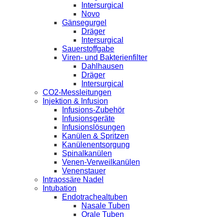
Intersurgical
Novo
Gänsegurgel
Dräger
Intersurgical
Sauerstoffgabe
Viren- und Bakterienfilter
Dahlhausen
Dräger
Intersurgical
CO2-Messleitungen
Injektion & Infusion
Infusions-Zubehör
Infusionsgeräte
Infusionslösungen
Kanülen & Spritzen
Kanülenentsorgung
Spinalkanülen
Venen-Verweilkanülen
Venenstauer
Intraossäre Nadel
Intubation
Endotrachealtuben
Nasale Tuben
Orale Tuben