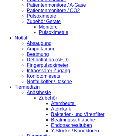
Patientenmonitore / A-Gase
Patientenmonitore / CO2
Pulsoximetrie
Zubehör Geräte
Monitore
Pulsoximetrie
Notfall
Absaugung
Ampullarium
Beatmung
Defibrillation (AED)
Fingerpulsoximeter
Intraossärer Zugang
Koniotomiesets
Notfallkoffer / -tasche
Tiermedizin
Anästhesie
Zubehör
Atembeutel
Atemkalk
Bakterien- und Virenfilter
Beatmngsschläuche
Endotrachealtuben
Y-Stücke / Konektoren