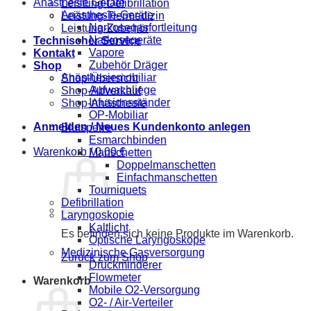
Anästhesie Geräte
Leistung-Defibrillation
Anästhesie-Geräte
Leistung-Tiermedizin
Narkosegasfortleitung
Leistung-Zubehör
Narkosegeräte
Technischer Service
Vapore
Kontakt
Zubehör Dräger
Shop
Anästhesiemobiliar
Shop-Übersicht
Aufwachliege
Shop-Abverkauf
Infusionsständer
Shop-Anästhesie
OP-Mobiliar
Anmelden / Neues Kundenkonto anlegen
Blutsperre
Esmarchbinden
Warenkorb /
0,00
€
Manschetten
Doppelmanschetten
Einfachmanschetten
Tourniquets
Defibrillation
Laryngoskopie
Kaltlicht
Es befinden sich keine Produkte im Warenkorb.
Optische Laryngoskope
Medizinische Gasversorgung
Zurück zum Shop
Druckminderer
Flowmeter
Warenkorb
Mobile O2-Versorgung
O2- / Air-Verteiler