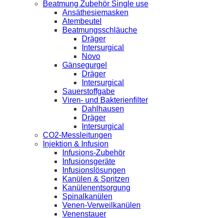
Beatmung Zubehör Single use
Ansäthesiemasken
Atembeutel
Beatmungsschläuche
Dräger
Intersurgical
Novo
Gänsegurgel
Dräger
Intersurgical
Sauerstoffgabe
Viren- und Bakterienfilter
Dahlhausen
Dräger
Intersurgical
CO2-Messleitungen
Injektion & Infusion
Infusions-Zubehör
Infusionsgeräte
Infusionslösungen
Kanülen & Spritzen
Kanülenentsorgung
Spinalkanülen
Venen-Verweilkanülen
Venenstauer