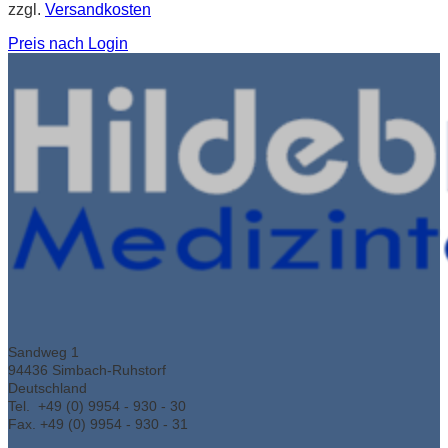
zzgl.
Versandkosten
Preis nach Login
Sandweg 1
94436 Simbach-Ruhstorf
Deutschland
Tel. +49 (0) 9954 - 930 - 30
Fax. +49 (0) 9954 - 930 - 31