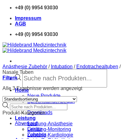
Zum
+49 (0) 9954 93030
Inhalt
Impressum
springen
AGB
+49 (0) 9954 93030
Anästhesie Zubehör
/
Intubation
/
Endotrachealtuben
/
Products
Nasale Tuben
search
Filtern
Alle 3 Ergebnisse werden angezeigt
Home
Neue Produkte
Sprechstundenbedarf
Products
Finanzierung
search
Downloads
Produkt-Kategorien
Leistung
Abverkauf
Leistung-Anästhesie
Geräte
Leistung-Monitoring
Zubehör
Leistung-Kardiologie