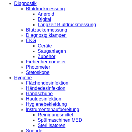
Diagnostik
Blutdruckmessung
Aneroid
Digital
Langzeit-Blutdruckmessung
Blutzuckermessung
Diagnostgiklampen
EKG
Geräte
Sauganlagen
Zubehör
Fieberthermometer
Photometer
Stetoskope
Hygiene
Flächendesinfektion
Händedesinfektion
Handschuhe
Hautdesinfektion
Hygienebekleidung
Instrumentenaufbereitung
Reinigungsmittel
Spülmaschinen MED
Sterilisatoren
Spender