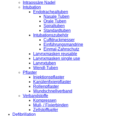
Intraossäre Nadel
Intubation
Endotrachealtuben
Nasale Tuben
Orale Tuben
Spiraltuben
Standardtuben
Intubationszubehör
Cuffdruckmesser
Einführungsmandrine
Einmal-Zahnschutz
Larynxmasken reusable
Larynxmasken single use
Larynxtuben
Wendl-Tuben
Pflaster
Injektionspflaster
Kanülenfixierpflaster
Rollenpflaster
Wundschnellverband
Verbandstoffe
Kompressen
Mull- / Fixierbinden
Zellstofftupfer
Defibrillation