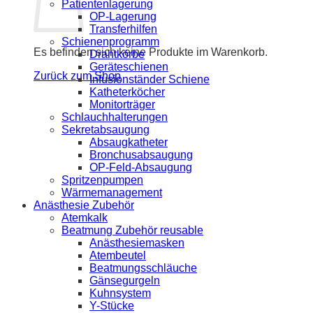
Patientenlagerung
OP-Lagerung
Transferhilfen
Schienenprogramm
Es befinden sich keine Produkte im Warenkorb.
Drahtkörbe
Geräteschienen
Zurück zum Shop
Infusionständer Schiene
Katheterköcher
Monitorträger
Schlauchhalterungen
Sekretabsaugung
Absaugkatheter
Bronchusabsaugung
OP-Feld-Absaugung
Spritzenpumpen
Wärmemanagement
Anästhesie Zubehör
Atemkalk
Beatmung Zubehör reusable
Anästhesiemasken
Atembeutel
Beatmungsschläuche
Gänsegurgeln
Kuhnsystem
Y-Stücke