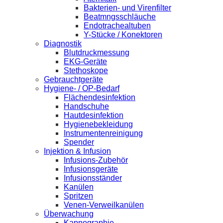
Bakterien- und Virenfilter
Beatmngsschläuche
Endotrachealtuben
Y-Stücke / Konektoren
Diagnostik
Blutdruckmessung
EKG-Geräte
Stethoskope
Gebrauchtgeräte
Hygiene- / OP-Bedarf
Flächendesinfektion
Handschuhe
Hautdesinfektion
Hygienebekleidung
Instrumentenreinigung
Spender
Injektion & Infusion
Infusions-Zubehör
Infusionsgeräte
Infusionsständer
Kanülen
Spritzen
Venen-Verweilkanülen
Überwachung
Kapnographie