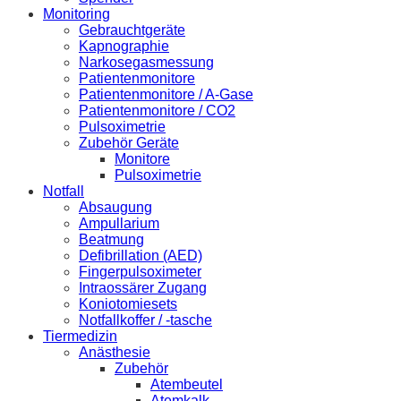
Monitoring
Gebrauchtgeräte
Kapnographie
Narkosegasmessung
Patientenmonitore
Patientenmonitore / A-Gase
Patientenmonitore / CO2
Pulsoximetrie
Zubehör Geräte
Monitore
Pulsoximetrie
Notfall
Absaugung
Ampullarium
Beatmung
Defibrillation (AED)
Fingerpulsoximeter
Intraossärer Zugang
Koniotomiesets
Notfallkoffer / -tasche
Tiermedizin
Anästhesie
Zubehör
Atembeutel
Atemkalk