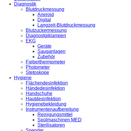
Diagnostik
Blutdruckmessung
Aneroid
Digital
Langzeit-Blutdruckmessung
Blutzuckermessung
Diagnostgiklampen
EKG
Geräte
Sauganlagen
Zubehör
Fieberthermometer
Photometer
Stetoskope
Hygiene
Flächendesinfektion
Händedesinfektion
Handschuhe
Hautdesinfektion
Hygienebekleidung
Instrumentenaufbereitung
Reinigungsmittel
Spülmaschinen MED
Sterilisatoren
Spender