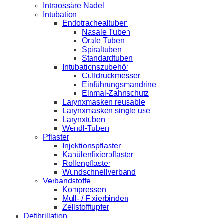
Intraossäre Nadel
Intubation
Endotrachealtuben
Nasale Tuben
Orale Tuben
Spiraltuben
Standardtuben
Intubationszubehör
Cuffdruckmesser
Einführungsmandrine
Einmal-Zahnschutz
Larynxmasken reusable
Larynxmasken single use
Larynxtuben
Wendl-Tuben
Pflaster
Injektionspflaster
Kanülenfixierpflaster
Rollenpflaster
Wundschnellverband
Verbandstoffe
Kompressen
Mull- / Fixierbinden
Zellstofftupfer
Defibrillation