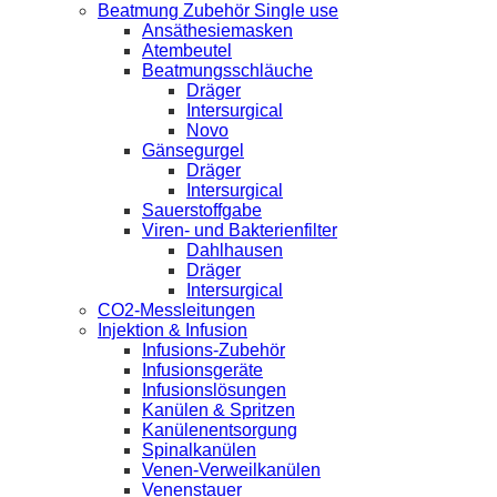
Beatmung Zubehör Single use
Ansäthesiemasken
Atembeutel
Beatmungsschläuche
Dräger
Intersurgical
Novo
Gänsegurgel
Dräger
Intersurgical
Sauerstoffgabe
Viren- und Bakterienfilter
Dahlhausen
Dräger
Intersurgical
CO2-Messleitungen
Injektion & Infusion
Infusions-Zubehör
Infusionsgeräte
Infusionslösungen
Kanülen & Spritzen
Kanülenentsorgung
Spinalkanülen
Venen-Verweilkanülen
Venenstauer