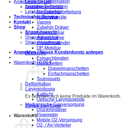
Leistung-Defibrillation
Anästhesie Geräte
Leistung-Tiermedizin
Anästhesie-Geräte
Leistung-Zubehör
Narkosegasfortleitung
Technischer Service
Narkosegeräte
Kontakt
Vapore
Shop
Zubehör Dräger
Shop-Übersicht
Anästhesiemobiliar
Shop-Abverkauf
Aufwachliege
Shop-Anästhesie
Infusionsständer
OP-Mobiliar
Anmelden / Neues Kundenkonto anlegen
Blutsperre
Esmarchbinden
Warenkorb /
0,00
€
Manschetten
Doppelmanschetten
Einfachmanschetten
Tourniquets
Defibrillation
Laryngoskopie
Kaltlicht
Es befinden sich keine Produkte im Warenkorb.
Optische Laryngoskope
Medizinische Gasversorgung
Zurück zum Shop
Druckminderer
Flowmeter
Warenkorb
Mobile O2-Versorgung
O2- / Air-Verteiler