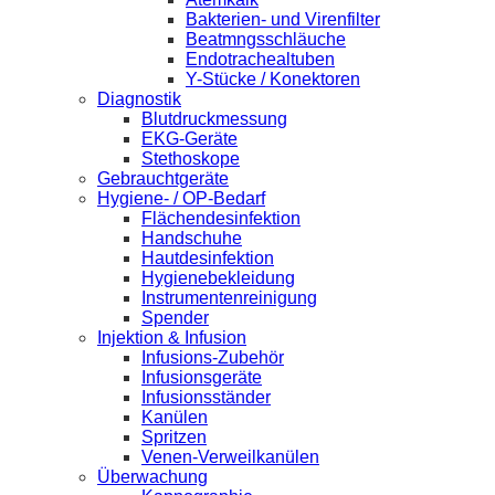
Bakterien- und Virenfilter
Beatmngsschläuche
Endotrachealtuben
Y-Stücke / Konektoren
Diagnostik
Blutdruckmessung
EKG-Geräte
Stethoskope
Gebrauchtgeräte
Hygiene- / OP-Bedarf
Flächendesinfektion
Handschuhe
Hautdesinfektion
Hygienebekleidung
Instrumentenreinigung
Spender
Injektion & Infusion
Infusions-Zubehör
Infusionsgeräte
Infusionsständer
Kanülen
Spritzen
Venen-Verweilkanülen
Überwachung