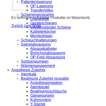
Patientenlagerung
OP-Lagerung
Transferhilfen
Schienenprogramm
Es befinden sich keine Produkte im Warenkorb.
Drahtkörbe
Geräteschienen
Zurück zum Shop
Infusionständer Schiene
Katheterköcher
Monitorträger
Schlauchhalterungen
Sekretabsaugung
Absaugkatheter
Bronchusabsaugung
OP-Feld-Absaugung
Spritzenpumpen
Wärmemanagement
Anästhesie Zubehör
Atemkalk
Beatmung Zubehör reusable
Anästhesiemasken
Atembeutel
Beatmungsschläuche
Gänsegurgeln
Kuhnsystem
Y-Stücke