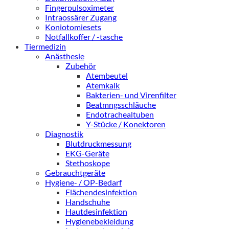
Fingerpulsoximeter
Intraossärer Zugang
Koniotomiesets
Notfallkoffer / -tasche
Tiermedizin
Anästhesie
Zubehör
Atembeutel
Atemkalk
Bakterien- und Virenfilter
Beatmngsschläuche
Endotrachealtuben
Y-Stücke / Konektoren
Diagnostik
Blutdruckmessung
EKG-Geräte
Stethoskope
Gebrauchtgeräte
Hygiene- / OP-Bedarf
Flächendesinfektion
Handschuhe
Hautdesinfektion
Hygienebekleidung