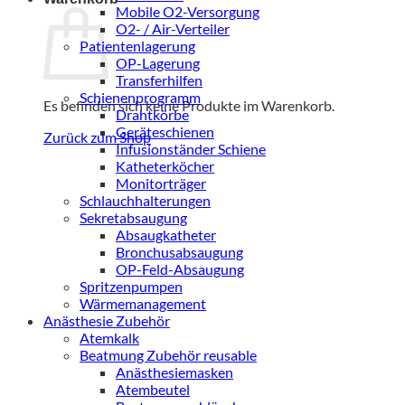
Mobile O2-Versorgung
O2- / Air-Verteiler
Patientenlagerung
OP-Lagerung
Transferhilfen
Schienenprogramm
Es befinden sich keine Produkte im Warenkorb.
Drahtkörbe
Geräteschienen
Zurück zum Shop
Infusionständer Schiene
Katheterköcher
Monitorträger
Schlauchhalterungen
Sekretabsaugung
Absaugkatheter
Bronchusabsaugung
OP-Feld-Absaugung
Spritzenpumpen
Wärmemanagement
Anästhesie Zubehör
Atemkalk
Beatmung Zubehör reusable
Anästhesiemasken
Atembeutel