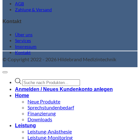
AGB
Zahlung & Versand
Kontakt
Über uns
Services
Impressum
Kontakt
© Copyright 2022 - 2026 Hildebrand Medizintechnik
Products
search
Anmelden / Neues Kundenkonto anlegen
Home
Neue Produkte
Sprechstundenbedarf
Finanzierung
Downloads
Leistung
Leistung-Anästhesie
Leistung-Monitoring