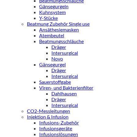
Beatmungsschläuche
Gänsegurgeln
Kuhnsystem
Y-Stücke
Beatmung Zubehör Single use
Ansäthesiemasken
Atembeutel
Beatmungsschläuche
Dräger
Intersurgical
Novo
Gänsegurgel
Dräger
Intersurgical
Sauerstoffgabe
Viren- und Bakterienfilter
Dahlhausen
Dräger
Intersurgical
CO2-Messleitungen
Injektion & Infusion
Infusions-Zubehör
Infusionsgeräte
Infusionslösungen