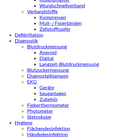
Wundschnellverband
Verbandstoffe
Kompressen
Mull- / Fixierbinden
Zellstofftupfer
Defibrillation
Diagnostik
Blutdruckmessung
Aneroid
Digital
Langzeit-Blutdruckmessung
Blutzuckermessung
Diagnostgiklampen
EKG
Geräte
Sauganlagen
Zubehör
Fieberthermometer
Photometer
Stetoskope
Hygiene
Flächendesinfektion
Händedesinfektion