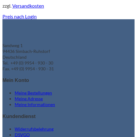
zzgl.
Versandkosten
Preis nach Login
Sandweg 1
94436 Simbach-Ruhstorf
Deutschland
Tel. +49 (0) 9954 - 930 - 30
Fax. +49 (0) 9954 - 930 - 31
Mein Konto
Meine Bestellungen
Meine Adresse
Meine Informationen
Kundendienst
Widerrufsbelehrung
DSVGO