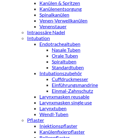
Kanülen & Spritzen
Kanülenentsorgung
Spinalkanülen
Venen-Verweilkanülen
Venenstauer
Intraossäre Nadel
Intubation
Endotrachealtuben
Nasale Tuben
Orale Tuben
Spiraltuben
Standardtuben
Intubationszubehör
Cuffdruckmesser
Einführungsmandrine
Einmal-Zahnschutz
Larynxmasken reusable
Larynxmasken single use
Larynxtuben
Wendl-Tuben
Pflaster
Injektionspflaster
Kanülenfixierpflaster
Rollenpflaster