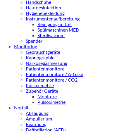
Handschuhe
Hautdesinfektion
Hygienebekleidung
Instrumentenaufbereitung
Reinigungsmittel
Spülmaschinen MED
Sterilisatoren
Spender
Monitoring
Gebrauchtgeräte
Kapnographie
Narkosegasmessung
Patientenmonitore
Patientenmonitore / A-Gase
Patientenmonitore / CO2
Pulsoximetrie
Zubehör Geräte
Monitore
Pulsoximetrie
Notfall
Absaugung
Ampullarium
Beatmung
Defibrillation (AED)