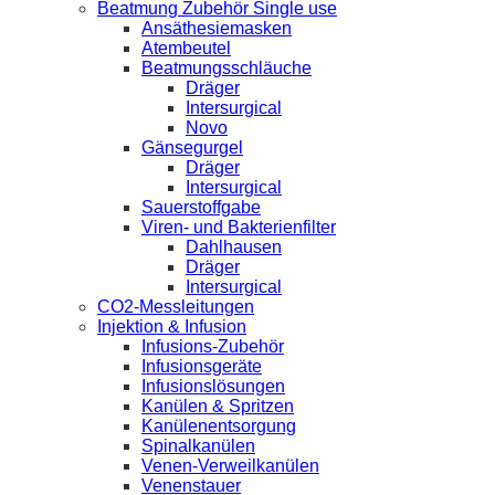
Beatmung Zubehör Single use
Ansäthesiemasken
Atembeutel
Beatmungsschläuche
Dräger
Intersurgical
Novo
Gänsegurgel
Dräger
Intersurgical
Sauerstoffgabe
Viren- und Bakterienfilter
Dahlhausen
Dräger
Intersurgical
CO2-Messleitungen
Injektion & Infusion
Infusions-Zubehör
Infusionsgeräte
Infusionslösungen
Kanülen & Spritzen
Kanülenentsorgung
Spinalkanülen
Venen-Verweilkanülen
Venenstauer