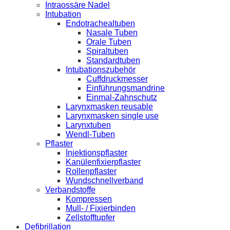
Intraossäre Nadel
Intubation
Endotrachealtuben
Nasale Tuben
Orale Tuben
Spiraltuben
Standardtuben
Intubationszubehör
Cuffdruckmesser
Einführungsmandrine
Einmal-Zahnschutz
Larynxmasken reusable
Larynxmasken single use
Larynxtuben
Wendl-Tuben
Pflaster
Injektionspflaster
Kanülenfixierpflaster
Rollenpflaster
Wundschnellverband
Verbandstoffe
Kompressen
Mull- / Fixierbinden
Zellstofftupfer
Defibrillation