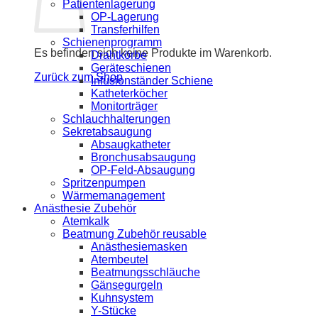
Patientenlagerung
OP-Lagerung
Transferhilfen
Schienenprogramm
Es befinden sich keine Produkte im Warenkorb.
Drahtkörbe
Geräteschienen
Zurück zum Shop
Infusionständer Schiene
Katheterköcher
Monitorträger
Schlauchhalterungen
Sekretabsaugung
Absaugkatheter
Bronchusabsaugung
OP-Feld-Absaugung
Spritzenpumpen
Wärmemanagement
Anästhesie Zubehör
Atemkalk
Beatmung Zubehör reusable
Anästhesiemasken
Atembeutel
Beatmungsschläuche
Gänsegurgeln
Kuhnsystem
Y-Stücke