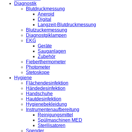
Diagnostik
Blutdruckmessung
Aneroid
Digital
Langzeit-Blutdruckmessung
Blutzuckermessung
Diagnostgiklampen
EKG
Geräte
Sauganlagen
Zubehör
Fieberthermometer
Photometer
Stetoskope
Hygiene
Flächendesinfektion
Händedesinfektion
Handschuhe
Hautdesinfektion
Hygienebekleidung
Instrumentenaufbereitung
Reinigungsmittel
Spülmaschinen MED
Sterilisatoren
Spender