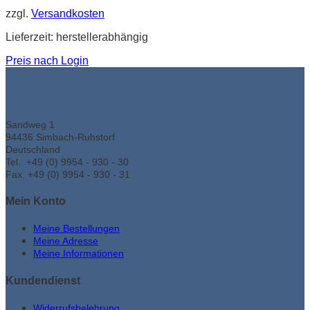
zzgl.
Versandkosten
Lieferzeit:
herstellerabhängig
Preis nach Login
Sandweg 1
94436 Simbach-Ruhstorf
Deutschland
Tel. +49 (0) 9954 - 930 - 30
Fax. +49 (0) 9954 - 930 - 31
Mein Konto
Meine Bestellungen
Meine Adresse
Meine Informationen
Kundendienst
Widerrufsbelehrung