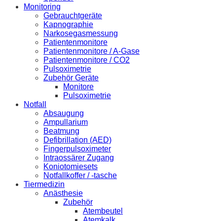
Monitoring
Gebrauchtgeräte
Kapnographie
Narkosegasmessung
Patientenmonitore
Patientenmonitore / A-Gase
Patientenmonitore / CO2
Pulsoximetrie
Zubehör Geräte
Monitore
Pulsoximetrie
Notfall
Absaugung
Ampullarium
Beatmung
Defibrillation (AED)
Fingerpulsoximeter
Intraossärer Zugang
Koniotomiesets
Notfallkoffer / -tasche
Tiermedizin
Anästhesie
Zubehör
Atembeutel
Atemkalk