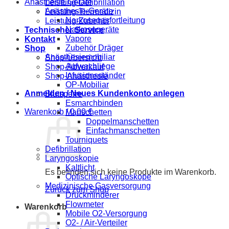
Anästhesie Geräte
Leistung-Defibrillation
Anästhesie-Geräte
Leistung-Tiermedizin
Narkosegasfortleitung
Leistung-Zubehör
Narkosegeräte
Technischer Service
Vapore
Kontakt
Zubehör Dräger
Shop
Anästhesiemobiliar
Shop-Übersicht
Aufwachliege
Shop-Abverkauf
Infusionsständer
Shop-Anästhesie
OP-Mobiliar
Anmelden / Neues Kundenkonto anlegen
Blutsperre
Esmarchbinden
Warenkorb /
0,00
€
Manschetten
Doppelmanschetten
Einfachmanschetten
Tourniquets
Defibrillation
Laryngoskopie
Kaltlicht
Es befinden sich keine Produkte im Warenkorb.
Optische Laryngoskope
Medizinische Gasversorgung
Zurück zum Shop
Druckminderer
Flowmeter
Warenkorb
Mobile O2-Versorgung
O2- / Air-Verteiler