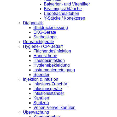
Bakterien- und Virenfilter
Beatmngsschläuche
Endotrachealtuben
Y-Stücke / Konektoren
Diagnostik
Blutdruckmessung
EKG-Geräte
Stethoskope
Gebrauchtgeräte
Hygiene- / OP-Bedarf
Flächendesinfektion
Handschuhe
Hautdesinfektion
Hygienebekleidung
Instrumentenreinigung
Spender
Injektion & Infusion
Infusions-Zubehör
Infusionsgeräte
Infusionsständer
Kanülen
Spritzen
Venen-Verweilkanülen
Überwachung
Kapnographie