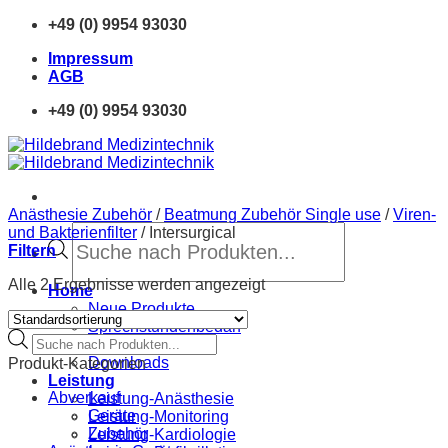
Zum
+49 (0) 9954 93030
Inhalt
Impressum
springen
AGB
+49 (0) 9954 93030
Anästhesie Zubehör
/
Beatmung Zubehör Single use
/
Viren-
Products
und Bakterienfilter
/
Intersurgical
search
Filtern
Alle 2 Ergebnisse werden angezeigt
Home
Neue Produkte
Sprechstundenbedarf
Products
Finanzierung
search
Downloads
Produkt-Kategorien
Leistung
Abverkauf
Leistung-Anästhesie
Geräte
Leistung-Monitoring
Zubehör
Leistung-Kardiologie