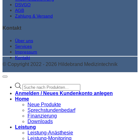
DSVGO
AGB
Zahlung & Versand
Kontakt
Über uns
Services
Impressum
Kontakt
© Copyright 2022 - 2026 Hildebrand Medizintechnik
Products
search
Anmelden / Neues Kundenkonto anlegen
Home
Neue Produkte
Sprechstundenbedarf
Finanzierung
Downloads
Leistung
Leistung-Anästhesie
Leistung-Monitoring