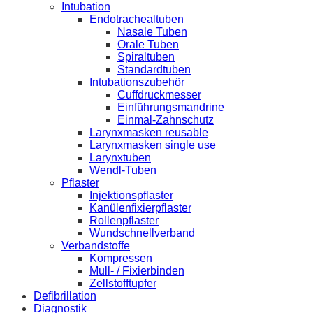
Intubation
Endotrachealtuben
Nasale Tuben
Orale Tuben
Spiraltuben
Standardtuben
Intubationszubehör
Cuffdruckmesser
Einführungsmandrine
Einmal-Zahnschutz
Larynxmasken reusable
Larynxmasken single use
Larynxtuben
Wendl-Tuben
Pflaster
Injektionspflaster
Kanülenfixierpflaster
Rollenpflaster
Wundschnellverband
Verbandstoffe
Kompressen
Mull- / Fixierbinden
Zellstofftupfer
Defibrillation
Diagnostik