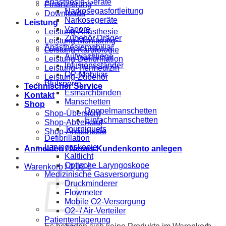
Anästhesie-Geräte
Finanzierung
Narkosegasfortleitung
Downloads
Narkosegeräte
Leistung
Vapore
Leistung-Anästhesie
Zubehör Dräger
Leistung-Monitoring
Anästhesiemobiliar
Leistung-Kardiologie
Aufwachliege
Leistung-Defibrillation
Infusionsständer
Leistung-Tiermedizin
OP-Mobiliar
Leistung-Zubehör
Blutsperre
Technischer Service
Esmarchbinden
Kontakt
Manschetten
Shop
Doppelmanschetten
Shop-Übersicht
Einfachmanschetten
Shop-Abverkauf
Tourniquets
Shop-Anästhesie
Defibrillation
Laryngoskopie
Anmelden / Neues Kundenkonto anlegen
Kaltlicht
Optische Laryngoskope
Warenkorb /
0,00
€
Medizinische Gasversorgung
Druckminderer
Flowmeter
Mobile O2-Versorgung
O2- / Air-Verteiler
Patientenlagerung