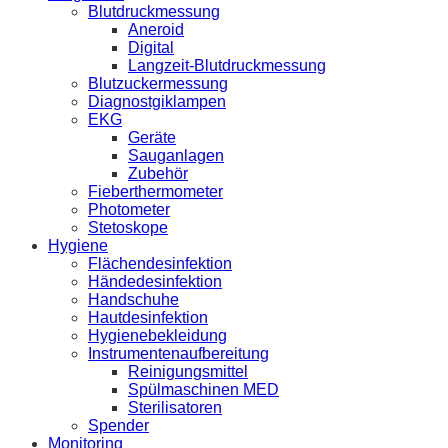
Blutdruckmessung
Aneroid
Digital
Langzeit-Blutdruckmessung
Blutzuckermessung
Diagnostgiklampen
EKG
Geräte
Sauganlagen
Zubehör
Fieberthermometer
Photometer
Stetoskope
Hygiene
Flächendesinfektion
Händedesinfektion
Handschuhe
Hautdesinfektion
Hygienebekleidung
Instrumentenaufbereitung
Reinigungsmittel
Spülmaschinen MED
Sterilisatoren
Spender
Monitoring