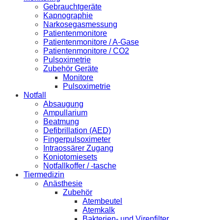
Gebrauchtgeräte
Kapnographie
Narkosegasmessung
Patientenmonitore
Patientenmonitore / A-Gase
Patientenmonitore / CO2
Pulsoximetrie
Zubehör Geräte
Monitore
Pulsoximetrie
Notfall
Absaugung
Ampullarium
Beatmung
Defibrillation (AED)
Fingerpulsoximeter
Intraossärer Zugang
Koniotomiesets
Notfallkoffer / -tasche
Tiermedizin
Anästhesie
Zubehör
Atembeutel
Atemkalk
Bakterien- und Virenfilter