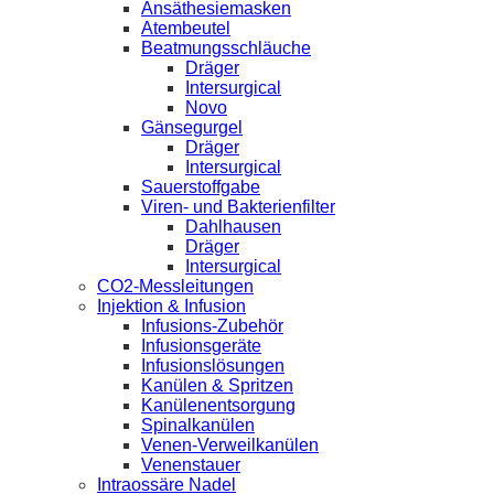
Ansäthesiemasken
Atembeutel
Beatmungsschläuche
Dräger
Intersurgical
Novo
Gänsegurgel
Dräger
Intersurgical
Sauerstoffgabe
Viren- und Bakterienfilter
Dahlhausen
Dräger
Intersurgical
CO2-Messleitungen
Injektion & Infusion
Infusions-Zubehör
Infusionsgeräte
Infusionslösungen
Kanülen & Spritzen
Kanülenentsorgung
Spinalkanülen
Venen-Verweilkanülen
Venenstauer
Intraossäre Nadel