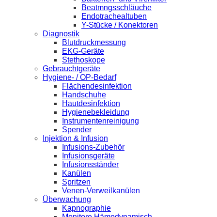
Beatmngsschläuche
Endotrachealtuben
Y-Stücke / Konektoren
Diagnostik
Blutdruckmessung
EKG-Geräte
Stethoskope
Gebrauchtgeräte
Hygiene- / OP-Bedarf
Flächendesinfektion
Handschuhe
Hautdesinfektion
Hygienebekleidung
Instrumentenreinigung
Spender
Injektion & Infusion
Infusions-Zubehör
Infusionsgeräte
Infusionsständer
Kanülen
Spritzen
Venen-Verweilkanülen
Überwachung
Kapnographie
Monitore Hämodynamisch