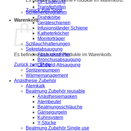
Es befinden sich keine Produkte im Warenkorb.
OP-Lagerung
Transferhilfen
Zurück zum Shop
Schienenprogramm
Drahtkörbe
Warenkorb
Geräteschienen
Infusionständer Schiene
Katheterköcher
Monitorträger
Schlauchhalterungen
Sekretabsaugung
Absaugkatheter
Es befinden sich keine Produkte im Warenkorb.
Bronchusabsaugung
Zurück zum Shop
OP-Feld-Absaugung
Spritzenpumpen
Wärmemanagement
Anästhesie Zubehör
Atemkalk
Beatmung Zubehör reusable
Anästhesiemasken
Atembeutel
Beatmungsschläuche
Gänsegurgeln
Kuhnsystem
Y-Stücke
Beatmung Zubehör Single use