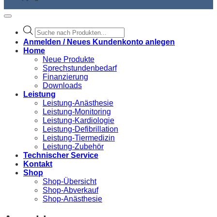
Products
search
Anmelden / Neues Kundenkonto anlegen
Home
Neue Produkte
Sprechstundenbedarf
Finanzierung
Downloads
Leistung
Leistung-Anästhesie
Leistung-Monitoring
Leistung-Kardiologie
Leistung-Defibrillation
Leistung-Tiermedizin
Leistung-Zubehör
Technischer Service
Kontakt
Shop
Shop-Übersicht
Shop-Abverkauf
Shop-Anästhesie