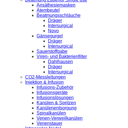
Ansäthesiemasken
Atembeutel
Beatmungsschläuche
Dräger
Intersurgical
Novo
Gänsegurgel
Dräger
Intersurgical
Sauerstoffgabe
Viren- und Bakterienfilter
Dahlhausen
Dräger
Intersurgical
CO2-Messleitungen
Injektion & Infusion
Infusions-Zubehör
Infusionsgeräte
Infusionslösungen
Kanülen & Spritzen
Kanülenentsorgung
Spinalkanülen
Venen-Verweilkanülen
Venenstauer