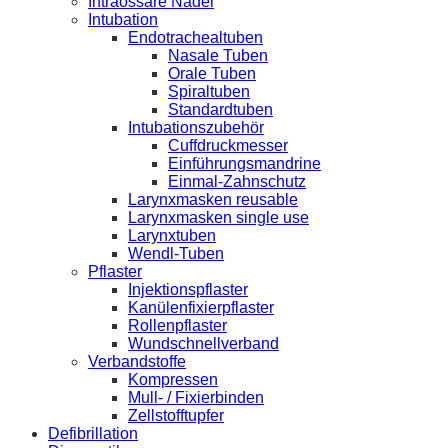
Intraossäre Nadel
Intubation
Endotrachealtuben
Nasale Tuben
Orale Tuben
Spiraltuben
Standardtuben
Intubationszubehör
Cuffdruckmesser
Einführungsmandrine
Einmal-Zahnschutz
Larynxmasken reusable
Larynxmasken single use
Larynxtuben
Wendl-Tuben
Pflaster
Injektionspflaster
Kanülenfixierpflaster
Rollenpflaster
Wundschnellverband
Verbandstoffe
Kompressen
Mull- / Fixierbinden
Zellstofftupfer
Defibrillation