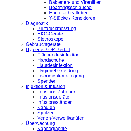
Bakterien- und Virenfilter
Beatmngsschläuche
Endotrachealtuben
Y-Stücke / Konektoren
Diagnostik
Blutdruckmessung
EKG-Geräte
Stethoskope
Gebrauchtgeräte
Hygiene- / OP-Bedarf
Flächendesinfektion
Handschuhe
Hautdesinfektion
Hygienebekleidung
Instrumentenreinigung
Spender
Injektion & Infusion
Infusions-Zubehör
Infusionsgeräte
Infusionsständer
Kanülen
Spritzen
Venen-Verweilkanülen
Überwachung
Kapnographie