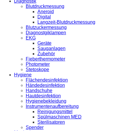
Diagnostik
Blutdruckmessung
Aneroid
Digital
Langzeit-Blutdruckmessung
Blutzuckermessung
Diagnostgiklampen
EKG
Geräte
Sauganlagen
Zubehör
Fieberthermometer
Photometer
Stetoskope
Hygiene
Flächendesinfektion
Händedesinfektion
Handschuhe
Hautdesinfektion
Hygienebekleidung
Instrumentenaufbereitung
Reinigungsmittel
Spülmaschinen MED
Sterilisatoren
Spender