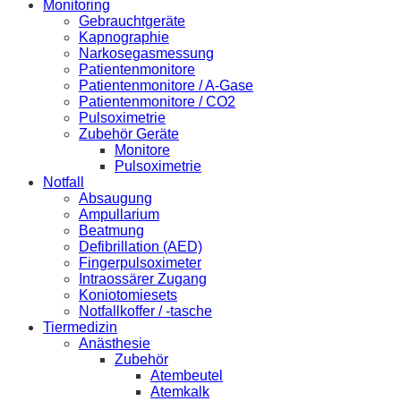
Monitoring
Gebrauchtgeräte
Kapnographie
Narkosegasmessung
Patientenmonitore
Patientenmonitore / A-Gase
Patientenmonitore / CO2
Pulsoximetrie
Zubehör Geräte
Monitore
Pulsoximetrie
Notfall
Absaugung
Ampullarium
Beatmung
Defibrillation (AED)
Fingerpulsoximeter
Intraossärer Zugang
Koniotomiesets
Notfallkoffer / -tasche
Tiermedizin
Anästhesie
Zubehör
Atembeutel
Atemkalk