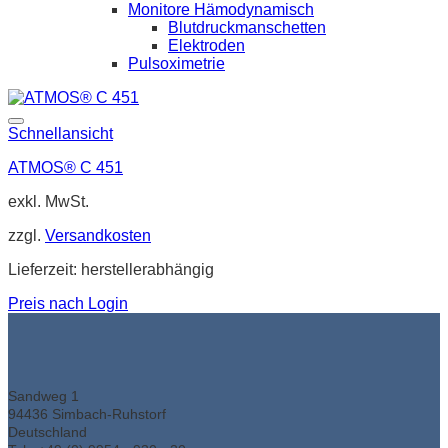
Monitore Hämodynamisch
Blutdruckmanschetten
Elektroden
Pulsoximetrie
Schnellansicht
ATMOS® C 451
exkl. MwSt.
zzgl.
Versandkosten
Lieferzeit:
herstellerabhängig
Preis nach Login
Sandweg 1
94436 Simbach-Ruhstorf
Deutschland