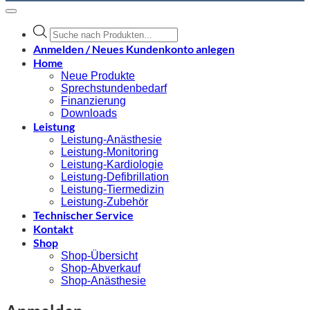
Products
search
Anmelden / Neues Kundenkonto anlegen
Home
Neue Produkte
Sprechstundenbedarf
Finanzierung
Downloads
Leistung
Leistung-Anästhesie
Leistung-Monitoring
Leistung-Kardiologie
Leistung-Defibrillation
Leistung-Tiermedizin
Leistung-Zubehör
Technischer Service
Kontakt
Shop
Shop-Übersicht
Shop-Abverkauf
Shop-Anästhesie