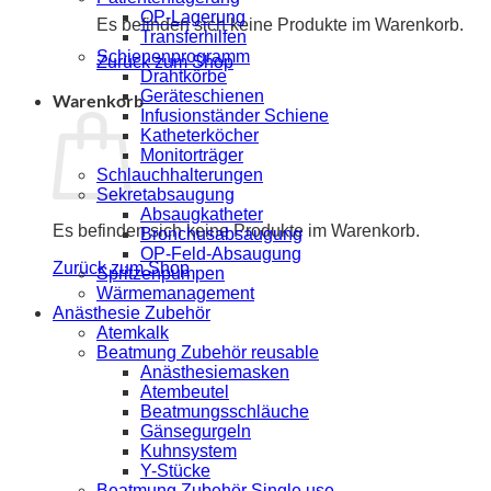
OP-Lagerung
Es befinden sich keine Produkte im Warenkorb.
Transferhilfen
Schienenprogramm
Zurück zum Shop
Drahtkörbe
Geräteschienen
Warenkorb
Infusionständer Schiene
Katheterköcher
Monitorträger
Schlauchhalterungen
Sekretabsaugung
Absaugkatheter
Es befinden sich keine Produkte im Warenkorb.
Bronchusabsaugung
OP-Feld-Absaugung
Zurück zum Shop
Spritzenpumpen
Wärmemanagement
Anästhesie Zubehör
Atemkalk
Beatmung Zubehör reusable
Anästhesiemasken
Atembeutel
Beatmungsschläuche
Gänsegurgeln
Kuhnsystem
Y-Stücke
Beatmung Zubehör Single use