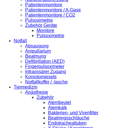
Patientenmonitore
Patientenmonitore / A-Gase
Patientenmonitore / CO2
Pulsoximetrie
Zubehör Geräte
Monitore
Pulsoximetrie
Notfall
Absaugung
Ampullarium
Beatmung
Defibrillation (AED)
Fingerpulsoximeter
Intraossärer Zugang
Koniotomiesets
Notfallkoffer / -tasche
Tiermedizin
Anästhesie
Zubehör
Atembeutel
Atemkalk
Bakterien- und Virenfilter
Beatmngsschläuche
Endotrachealtuben