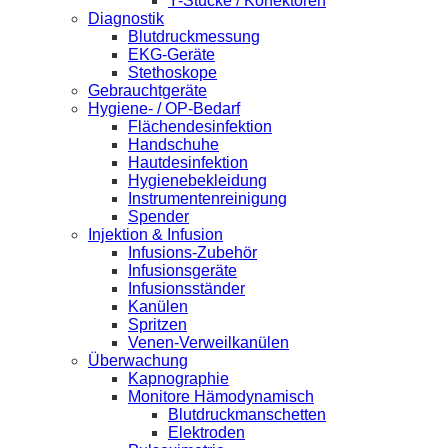
Y-Stücke / Konektoren
Diagnostik
Blutdruckmessung
EKG-Geräte
Stethoskope
Gebrauchtgeräte
Hygiene- / OP-Bedarf
Flächendesinfektion
Handschuhe
Hautdesinfektion
Hygienebekleidung
Instrumentenreinigung
Spender
Injektion & Infusion
Infusions-Zubehör
Infusionsgeräte
Infusionsständer
Kanülen
Spritzen
Venen-Verweilkanülen
Überwachung
Kapnographie
Monitore Hämodynamisch
Blutdruckmanschetten
Elektroden