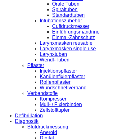
Orale Tuben
Spiraltuben
Standardtuben
Intubationszubehör
Cuffdruckmesser
Einführungsmandrine
Einmal-Zahnschutz
Larynxmasken reusable
Larynxmasken single use
Larynxtuben
Wendl-Tuben
Pflaster
Injektionspflaster
Kanülenfixierpflaster
Rollenpflaster
Wundschnellverband
Verbandstoffe
Kompressen
Mull- / Fixierbinden
Zellstofftupfer
Defibrillation
Diagnostik
Blutdruckmessung
Aneroid
Digital