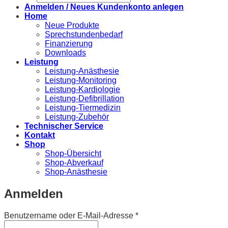
search
Anmelden / Neues Kundenkonto anlegen
Home
Neue Produkte
Sprechstundenbedarf
Finanzierung
Downloads
Leistung
Leistung-Anästhesie
Leistung-Monitoring
Leistung-Kardiologie
Leistung-Defibrillation
Leistung-Tiermedizin
Leistung-Zubehör
Technischer Service
Kontakt
Shop
Shop-Übersicht
Shop-Abverkauf
Shop-Anästhesie
Anmelden
Erforderlich
Benutzername oder E-Mail-Adresse
*