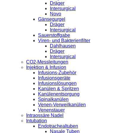
Dräger
Intersurgical
Novo
Gänsegurgel
Dräger
Intersurgical
Sauerstoffgabe
Viren- und Bakterienfilter
Dahlhausen
Dräger
Intersurgical
CO2-Messleitungen
Injektion & Infusion
Infusions-Zubehör
Infusionsgeräte
Infusionslösungen
Kanülen & Spritzen
Kanülenentsorgung
Spinalkanülen
Venen-Verweilkanülen
Venenstauer
Intraossäre Nadel
Intubation
Endotrachealtuben
Nasale Tuben