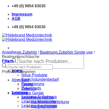
Zum
+49 (0) 9954 93030
Inhalt
Impressum
springen
AGB
+49 (0) 9954 93030
Anästhesie Zubehör
/
Beatmung Zubehör Single use
/
Products
Beatmungsschläuche
search
Filtern
Products
search
Home
Produkt-Kategorien
Neue Produkte
Sprechstundenbedarf
Abverkauf
Finanzierung
Geräte
Downloads
Zubehör
Leistung
Anästhesie Geräte
Leistung-Anästhesie
Anästhesie-Geräte
Leistung-Monitoring
Narkosegasfortleitung
Leistung-Kardiologie
Narkosegeräte