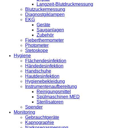
Langzeit-Blutdruckmessung
Blutzuckermessung
Diagnostgiklampen
EKG
Geräte
Sauganlagen
Zubehör
Fieberthermometer
Photometer
Stetoskope
Hygiene
Flächendesinfektion
Händedesinfektion
Handschuhe
Hautdesinfektion
Hygienebekleidung
Instrumentenaufbereitung
Reinigungsmittel
Spülmaschinen MED
Sterilisatoren
Spender
Monitoring
Gebrauchtgeräte
Kapnographie
Narkosegasmessung