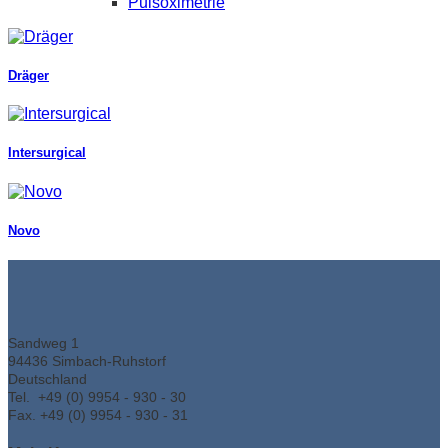
Pulsoximetrie
Dräger
Intersurgical
Novo
Sandweg 1
94436 Simbach-Ruhstorf
Deutschland
Tel. +49 (0) 9954 - 930 - 30
Fax. +49 (0) 9954 - 930 - 31