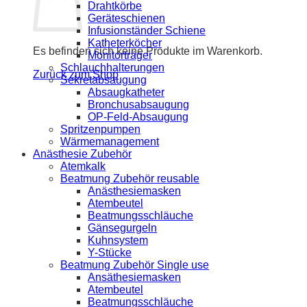
Drahtkörbe
Geräteschienen
Infusionständer Schiene
Katheterköcher
Es befinden sich keine Produkte im Warenkorb.
Monitorträger
Schlauchhalterungen
Zurück zum Shop
Sekretabsaugung
Absaugkatheter
Bronchusabsaugung
OP-Feld-Absaugung
Spritzenpumpen
Wärmemanagement
Anästhesie Zubehör
Atemkalk
Beatmung Zubehör reusable
Anästhesiemasken
Atembeutel
Beatmungsschläuche
Gänsegurgeln
Kuhnsystem
Y-Stücke
Beatmung Zubehör Single use
Ansäthesiemasken
Atembeutel
Beatmungsschläuche