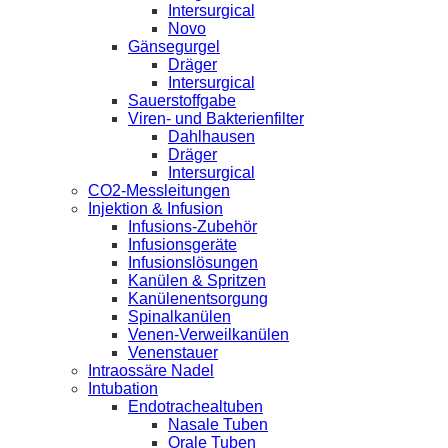
Intersurgical
Novo
Gänsegurgel
Dräger
Intersurgical
Sauerstoffgabe
Viren- und Bakterienfilter
Dahlhausen
Dräger
Intersurgical
CO2-Messleitungen
Injektion & Infusion
Infusions-Zubehör
Infusionsgeräte
Infusionslösungen
Kanülen & Spritzen
Kanülenentsorgung
Spinalkanülen
Venen-Verweilkanülen
Venenstauer
Intraossäre Nadel
Intubation
Endotrachealtuben
Nasale Tuben
Orale Tuben