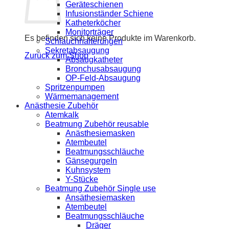
Geräteschienen
Infusionständer Schiene
Katheterköcher
Monitorträger
Es befinden sich keine Produkte im Warenkorb.
Schlauchhalterungen
Sekretabsaugung
Zurück zum Shop
Absaugkatheter
Bronchusabsaugung
OP-Feld-Absaugung
Spritzenpumpen
Wärmemanagement
Anästhesie Zubehör
Atemkalk
Beatmung Zubehör reusable
Anästhesiemasken
Atembeutel
Beatmungsschläuche
Gänsegurgeln
Kuhnsystem
Y-Stücke
Beatmung Zubehör Single use
Ansäthesiemasken
Atembeutel
Beatmungsschläuche
Dräger