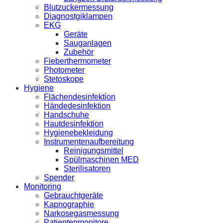
Blutzuckermessung
Diagnostgiklampen
EKG
Geräte
Sauganlagen
Zubehör
Fieberthermometer
Photometer
Stetoskope
Hygiene
Flächendesinfektion
Händedesinfektion
Handschuhe
Hautdesinfektion
Hygienebekleidung
Instrumentenaufbereitung
Reinigungsmittel
Spülmaschinen MED
Sterilisatoren
Spender
Monitoring
Gebrauchtgeräte
Kapnographie
Narkosegasmessung
Patientenmonitore