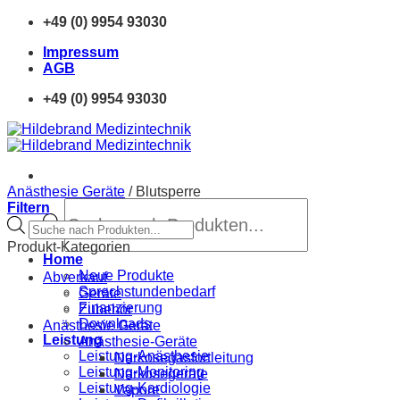
Zum
+49 (0) 9954 93030
Inhalt
Impressum
springen
AGB
+49 (0) 9954 93030
Anästhesie Geräte
/
Blutsperre
Products
Filtern
search
Products
search
Produkt-Kategorien
Home
Neue Produkte
Abverkauf
Sprechstundenbedarf
Geräte
Finanzierung
Zubehör
Downloads
Anästhesie Geräte
Leistung
Anästhesie-Geräte
Leistung-Anästhesie
Narkosegasfortleitung
Leistung-Monitoring
Narkosegeräte
Leistung-Kardiologie
Vapore