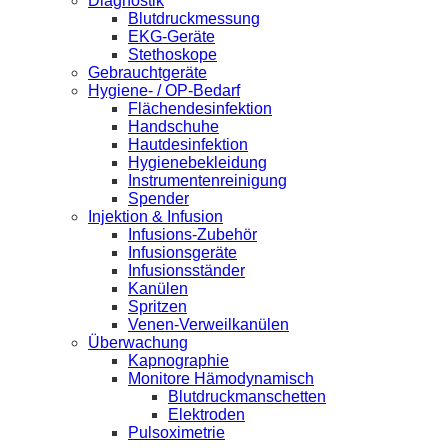
Diagnostik
Blutdruckmessung
EKG-Geräte
Stethoskope
Gebrauchtgeräte
Hygiene- / OP-Bedarf
Flächendesinfektion
Handschuhe
Hautdesinfektion
Hygienebekleidung
Instrumentenreinigung
Spender
Injektion & Infusion
Infusions-Zubehör
Infusionsgeräte
Infusionsständer
Kanülen
Spritzen
Venen-Verweilkanülen
Überwachung
Kapnographie
Monitore Hämodynamisch
Blutdruckmanschetten
Elektroden
Pulsoximetrie