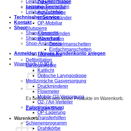
Leistung-Defibrillation
Zubehör Dräger
Leistung-Tiermedizin
Anästhesiemobiliar
Leistung-Zubehör
Aufwachliege
Technischer Service
Infusionsständer
Kontakt
OP-Mobiliar
Shop
Blutsperre
Shop-Übersicht
Esmarchbinden
Shop-Abverkauf
Manschetten
Shop-Anästhesie
Doppelmanschetten
Einfachmanschetten
Anmelden / Neues Kundenkonto anlegen
Tourniquets
Defibrillation
Warenkorb /
0,00
€
Laryngoskopie
Kaltlicht
Optische Laryngoskope
Medizinische Gasversorgung
Druckminderer
Flowmeter
Mobile O2-Versorgung
Es befinden sich keine Produkte im Warenkorb.
O2- / Air-Verteiler
Patientenlagerung
Zurück zum Shop
OP-Lagerung
Transferhilfen
Warenkorb
Schienenprogramm
Drahtkörbe