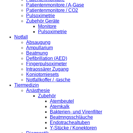
Patientenmonitore / A-Gase
Patientenmonitore / CO2
Pulsoximetrie
Zubehör Geräte
Monitore
Pulsoximetrie
Notfall
Absaugung
Ampullarium
Beatmung
Defibrillation (AED)
Fingerpulsoximeter
Intraossärer Zugang
Koniotomiesets
Notfallkoffer / -tasche
Tiermedizin
Anästhesie
Zubehör
Atembeutel
Atemkalk
Bakterien- und Virenfilter
Beatmngsschläuche
Endotrachealtuben
Y-Stücke / Konektoren