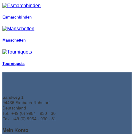
Esmarchbinden
Manschetten
Tourniquets
Sandweg 1
94436 Simbach-Ruhstorf
Deutschland
Tel. +49 (0) 9954 - 930 - 30
Fax. +49 (0) 9954 - 930 - 31
Mein Konto