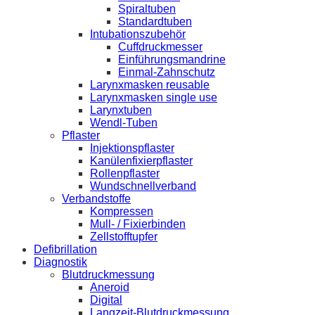
Spiraltuben
Standardtuben
Intubationszubehör
Cuffdruckmesser
Einführungsmandrine
Einmal-Zahnschutz
Larynxmasken reusable
Larynxmasken single use
Larynxtuben
Wendl-Tuben
Pflaster
Injektionspflaster
Kanülenfixierpflaster
Rollenpflaster
Wundschnellverband
Verbandstoffe
Kompressen
Mull- / Fixierbinden
Zellstofftupfer
Defibrillation
Diagnostik
Blutdruckmessung
Aneroid
Digital
Langzeit-Blutdruckmessung