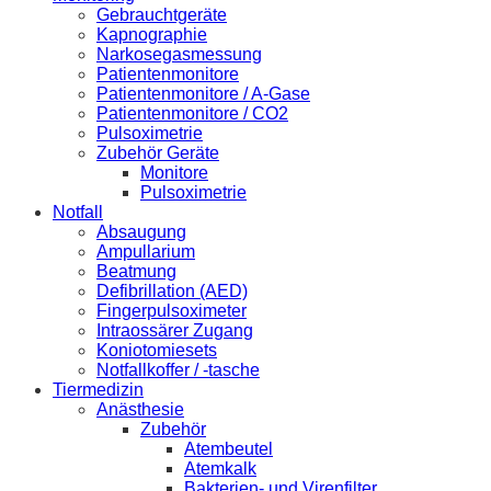
Gebrauchtgeräte
Kapnographie
Narkosegasmessung
Patientenmonitore
Patientenmonitore / A-Gase
Patientenmonitore / CO2
Pulsoximetrie
Zubehör Geräte
Monitore
Pulsoximetrie
Notfall
Absaugung
Ampullarium
Beatmung
Defibrillation (AED)
Fingerpulsoximeter
Intraossärer Zugang
Koniotomiesets
Notfallkoffer / -tasche
Tiermedizin
Anästhesie
Zubehör
Atembeutel
Atemkalk
Bakterien- und Virenfilter