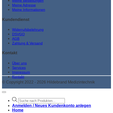
Meine Bestellungen
Meine Adresse
Meine Informationen
Kundendienst
Widerrufsbelehrung
DSVGO
AGB
Zahlung & Versand
Kontakt
Über uns
Services
Impressum
Kontakt
© Copyright 2022 - 2026 Hildebrand Medizintechnik
Products
search
Anmelden / Neues Kundenkonto anlegen
Home