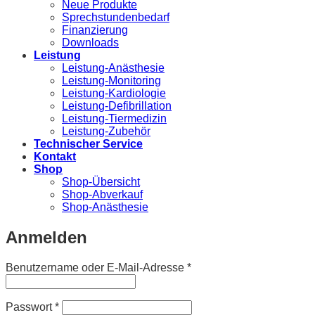
Neue Produkte
Sprechstundenbedarf
Finanzierung
Downloads
Leistung
Leistung-Anästhesie
Leistung-Monitoring
Leistung-Kardiologie
Leistung-Defibrillation
Leistung-Tiermedizin
Leistung-Zubehör
Technischer Service
Kontakt
Shop
Shop-Übersicht
Shop-Abverkauf
Shop-Anästhesie
Anmelden
Erforderlich
Benutzername oder E-Mail-Adresse
*
Erforderlich
Passwort
*