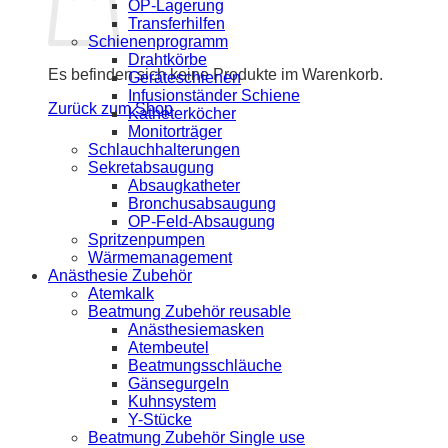
OP-Lagerung
Transferhilfen
Schienenprogramm
Drahtkörbe
Es befinden sich keine Produkte im Warenkorb.
Geräteschienen
Infusionständer Schiene
Zurück zum Shop
Katheterköcher
Monitorträger
Schlauchhalterungen
Sekretabsaugung
Absaugkatheter
Bronchusabsaugung
OP-Feld-Absaugung
Spritzenpumpen
Wärmemanagement
Anästhesie Zubehör
Atemkalk
Beatmung Zubehör reusable
Anästhesiemasken
Atembeutel
Beatmungsschläuche
Gänsegurgeln
Kuhnsystem
Y-Stücke
Beatmung Zubehör Single use