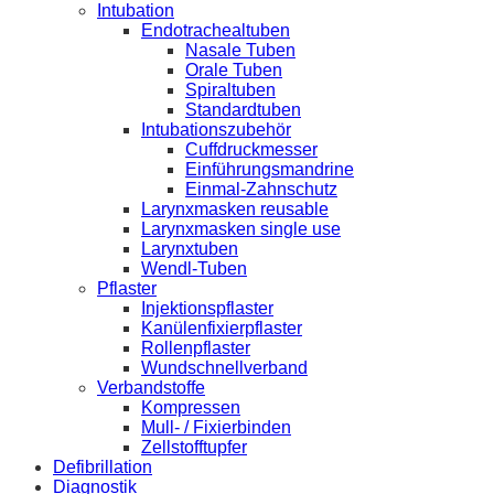
Intubation
Endotrachealtuben
Nasale Tuben
Orale Tuben
Spiraltuben
Standardtuben
Intubationszubehör
Cuffdruckmesser
Einführungsmandrine
Einmal-Zahnschutz
Larynxmasken reusable
Larynxmasken single use
Larynxtuben
Wendl-Tuben
Pflaster
Injektionspflaster
Kanülenfixierpflaster
Rollenpflaster
Wundschnellverband
Verbandstoffe
Kompressen
Mull- / Fixierbinden
Zellstofftupfer
Defibrillation
Diagnostik