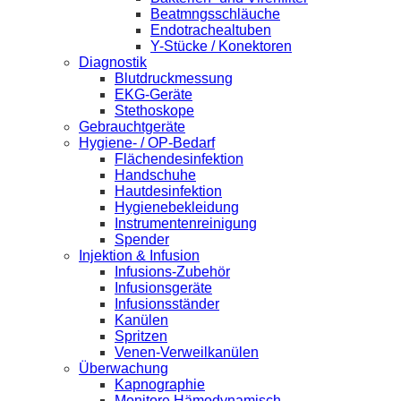
Beatmngsschläuche
Endotrachealtuben
Y-Stücke / Konektoren
Diagnostik
Blutdruckmessung
EKG-Geräte
Stethoskope
Gebrauchtgeräte
Hygiene- / OP-Bedarf
Flächendesinfektion
Handschuhe
Hautdesinfektion
Hygienebekleidung
Instrumentenreinigung
Spender
Injektion & Infusion
Infusions-Zubehör
Infusionsgeräte
Infusionsständer
Kanülen
Spritzen
Venen-Verweilkanülen
Überwachung
Kapnographie
Monitore Hämodynamisch