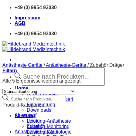
Zum
+49 (0) 9954 93030
Inhalt
Impressum
springen
AGB
+49 (0) 9954 93030
Anästhesie Geräte
/
Anästhesie-Geräte
/
Zubehör Dräger
Products
Filtern
search
Alle 5 Ergebnisse werden angezeigt
Home
Neue Produkte
Products
Sprechstundenbedarf
search
Finanzierung
Produkt-Kategorien
Downloads
Abverkauf
Leistung
Geräte
Leistung-Anästhesie
Zubehör
Leistung-Monitoring
Anästhesie Geräte
Leistung-Kardiologie