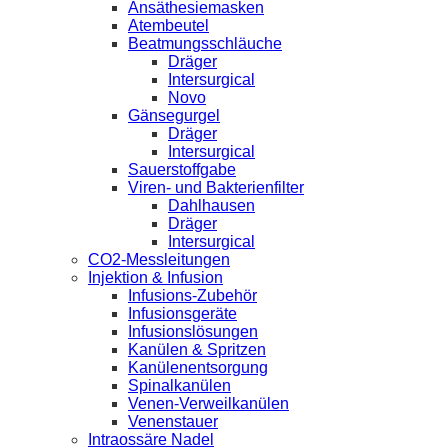
Ansäthesiemasken
Atembeutel
Beatmungsschläuche
Dräger
Intersurgical
Novo
Gänsegurgel
Dräger
Intersurgical
Sauerstoffgabe
Viren- und Bakterienfilter
Dahlhausen
Dräger
Intersurgical
CO2-Messleitungen
Injektion & Infusion
Infusions-Zubehör
Infusionsgeräte
Infusionslösungen
Kanülen & Spritzen
Kanülenentsorgung
Spinalkanülen
Venen-Verweilkanülen
Venenstauer
Intraossäre Nadel