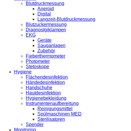
Blutdruckmessung
Aneroid
Digital
Langzeit-Blutdruckmessung
Blutzuckermessung
Diagnostgiklampen
EKG
Geräte
Sauganlagen
Zubehör
Fieberthermometer
Photometer
Stetoskope
Hygiene
Flächendesinfektion
Händedesinfektion
Handschuhe
Hautdesinfektion
Hygienebekleidung
Instrumentenaufbereitung
Reinigungsmittel
Spülmaschinen MED
Sterilisatoren
Spender
Monitoring