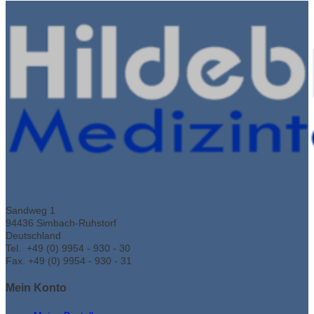
Sandweg 1
94436 Simbach-Ruhstorf
Deutschland
Tel. +49 (0) 9954 - 930 - 30
Fax. +49 (0) 9954 - 930 - 31
Mein Konto