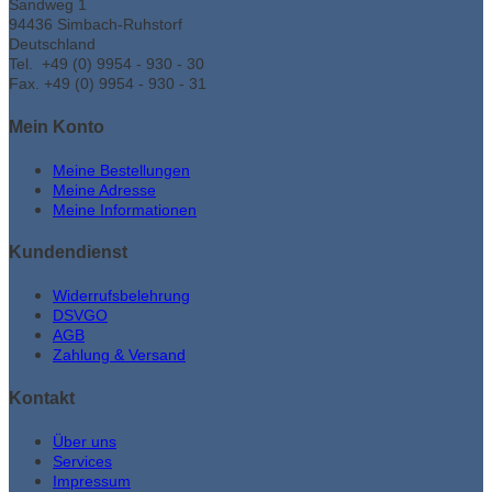
Sandweg 1
94436 Simbach-Ruhstorf
Deutschland
Tel. +49 (0) 9954 - 930 - 30
Fax. +49 (0) 9954 - 930 - 31
Mein Konto
Meine Bestellungen
Meine Adresse
Meine Informationen
Kundendienst
Widerrufsbelehrung
DSVGO
AGB
Zahlung & Versand
Kontakt
Über uns
Services
Impressum