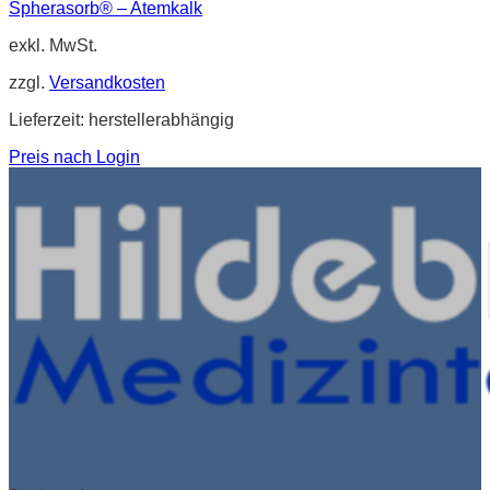
Spherasorb® – Atemkalk
exkl. MwSt.
zzgl.
Versandkosten
Lieferzeit:
herstellerabhängig
Preis nach Login