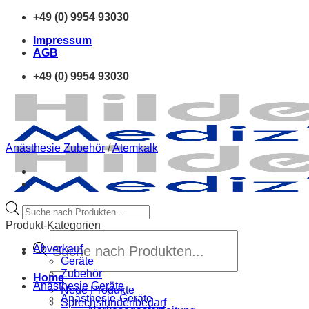
Zum
+49 (0) 9954 93030
Inhalt
Impressum
springen
AGB
+49 (0) 9954 93030
Anästhesie Zubehör
/
Atemkalk
Products
search
Produkt-Kategorien
Products
search
Abverkauf
Geräte
Zubehör
Home
Anästhesie Geräte
Neue Produkte
Anästhesie-Geräte
Sprechstundenbedarf