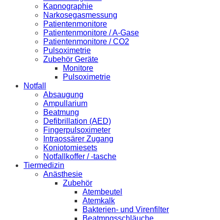
Kapnographie
Narkosegasmessung
Patientenmonitore
Patientenmonitore / A-Gase
Patientenmonitore / CO2
Pulsoximetrie
Zubehör Geräte
Monitore
Pulsoximetrie
Notfall
Absaugung
Ampullarium
Beatmung
Defibrillation (AED)
Fingerpulsoximeter
Intraossärer Zugang
Koniotomiesets
Notfallkoffer / -tasche
Tiermedizin
Anästhesie
Zubehör
Atembeutel
Atemkalk
Bakterien- und Virenfilter
Beatmngsschläuche