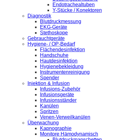
Endotrachealtuben
Y-Stücke / Konektoren
Diagnostik
Blutdruckmessung
EKG-Geräte
Stethoskope
Gebrauchtgeräte
Hygiene- / OP-Bedarf
Flächendesinfektion
Handschuhe
Hautdesinfektion
Hygienebekleidung
Instrumentenreinigung
Spender
Injektion & Infusion
Infusions-Zubehör
Infusionsgeräte
Infusionsständer
Kanülen
Spritzen
Venen-Verweilkanülen
Überwachung
Kapnographie
Monitore Hämodynamisch
Blutdruckmanschetten