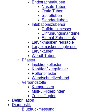
Endotrachealtuben
Nasale Tuben
Orale Tuben
Spiraltuben
Standardtuben
Intubationszubehör
Cuffdruckmesser
Einführungsmandrine
Einmal-Zahnschutz
Larynxmasken reusable
Larynxmasken single use
Larynxtuben
Wendl-Tuben
Pflaster
Injektionspflaster
Kanülenfixierpflaster
Rollenpflaster
Wundschnellverband
Verbandstoffe
Kompressen
Mull- / Fixierbinden
Zellstofftupfer
Defibrillation
Diagnostik
Blutdruckmessung