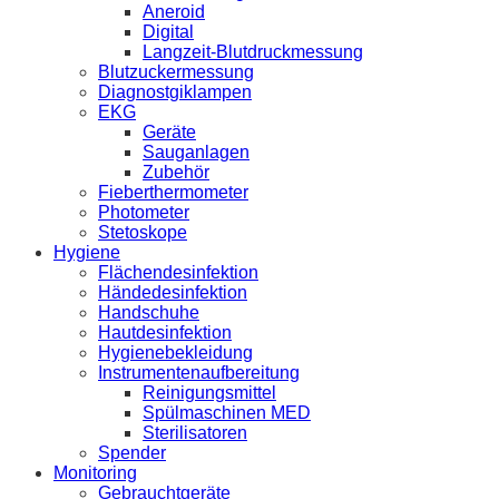
Aneroid
Digital
Langzeit-Blutdruckmessung
Blutzuckermessung
Diagnostgiklampen
EKG
Geräte
Sauganlagen
Zubehör
Fieberthermometer
Photometer
Stetoskope
Hygiene
Flächendesinfektion
Händedesinfektion
Handschuhe
Hautdesinfektion
Hygienebekleidung
Instrumentenaufbereitung
Reinigungsmittel
Spülmaschinen MED
Sterilisatoren
Spender
Monitoring
Gebrauchtgeräte