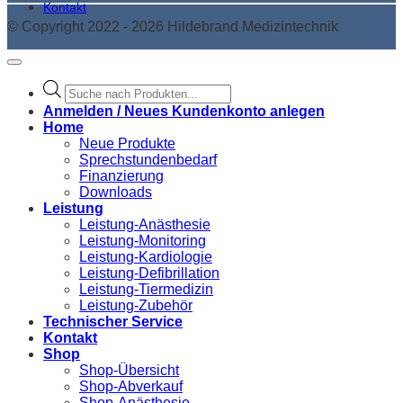
Kontakt
© Copyright 2022 - 2026 Hildebrand Medizintechnik
Products
search
Anmelden / Neues Kundenkonto anlegen
Home
Neue Produkte
Sprechstundenbedarf
Finanzierung
Downloads
Leistung
Leistung-Anästhesie
Leistung-Monitoring
Leistung-Kardiologie
Leistung-Defibrillation
Leistung-Tiermedizin
Leistung-Zubehör
Technischer Service
Kontakt
Shop
Shop-Übersicht
Shop-Abverkauf
Shop-Anästhesie