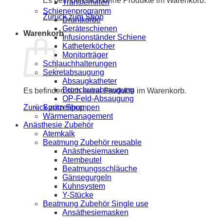
Es befinden sich keine Produkte im Warenkorb.
Transferhilfen
Schienenprogramm
Zurück zum Shop
Drahtkörbe
Geräteschienen
Warenkorb
Infusionständer Schiene
Katheterköcher
Monitorträger
Schlauchhalterungen
Sekretabsaugung
Absaugkatheter
Bronchusabsaugung
Es befinden sich keine Produkte im Warenkorb.
OP-Feld-Absaugung
Spritzenpumpen
Zurück zum Shop
Wärmemanagement
Anästhesie Zubehör
Atemkalk
Beatmung Zubehör reusable
Anästhesiemasken
Atembeutel
Beatmungsschläuche
Gänsegurgeln
Kuhnsystem
Y-Stücke
Beatmung Zubehör Single use
Ansäthesiemasken