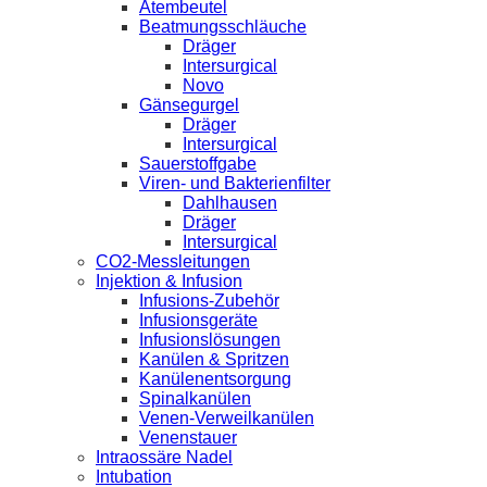
Atembeutel
Beatmungsschläuche
Dräger
Intersurgical
Novo
Gänsegurgel
Dräger
Intersurgical
Sauerstoffgabe
Viren- und Bakterienfilter
Dahlhausen
Dräger
Intersurgical
CO2-Messleitungen
Injektion & Infusion
Infusions-Zubehör
Infusionsgeräte
Infusionslösungen
Kanülen & Spritzen
Kanülenentsorgung
Spinalkanülen
Venen-Verweilkanülen
Venenstauer
Intraossäre Nadel
Intubation