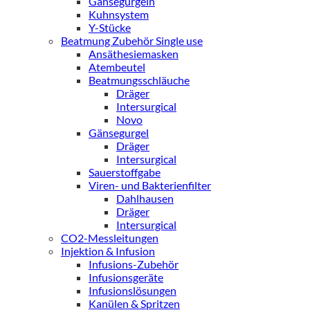
Gänsegurgeln
Kuhnsystem
Y-Stücke
Beatmung Zubehör Single use
Ansäthesiemasken
Atembeutel
Beatmungsschläuche
Dräger
Intersurgical
Novo
Gänsegurgel
Dräger
Intersurgical
Sauerstoffgabe
Viren- und Bakterienfilter
Dahlhausen
Dräger
Intersurgical
CO2-Messleitungen
Injektion & Infusion
Infusions-Zubehör
Infusionsgeräte
Infusionslösungen
Kanülen & Spritzen