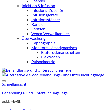
Spender
Injektion & Infusion
Infusions-Zubehör
Infusionsgeräte
Infusionsständer
Kanülen
Spritzen
Venen-Verweilkanülen
Überwachung
Kapnographie
Monitore Hämodynamisch
Blutdruckmanschetten
Elektroden
Pulsoximetrie
Schnellansicht
Behandlungs- und Untersuchungsliege
exkl. MwSt.
zzgl.
Versandkosten