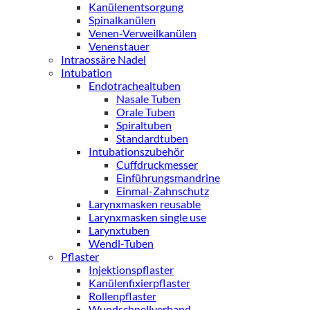
Kanülenentsorgung
Spinalkanülen
Venen-Verweilkanülen
Venenstauer
Intraossäre Nadel
Intubation
Endotrachealtuben
Nasale Tuben
Orale Tuben
Spiraltuben
Standardtuben
Intubationszubehör
Cuffdruckmesser
Einführungsmandrine
Einmal-Zahnschutz
Larynxmasken reusable
Larynxmasken single use
Larynxtuben
Wendl-Tuben
Pflaster
Injektionspflaster
Kanülenfixierpflaster
Rollenpflaster
Wundschnellverband