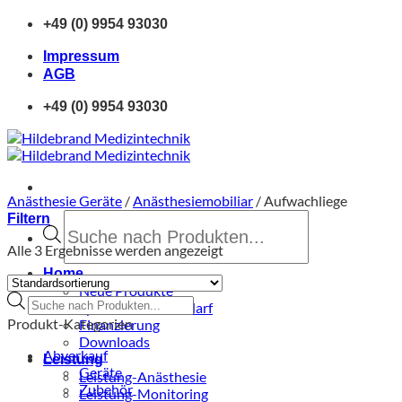
Zum
+49 (0) 9954 93030
Inhalt
springen
Impressum
AGB
+49 (0) 9954 93030
Anästhesie Geräte
/
Anästhesiemobiliar
/
Aufwachliege
Products
Filtern
search
Alle 3 Ergebnisse werden angezeigt
Home
Neue Produkte
Products
Sprechstundenbedarf
search
Produkt-Kategorien
Finanzierung
Downloads
Abverkauf
Leistung
Geräte
Leistung-Anästhesie
Zubehör
Leistung-Monitoring