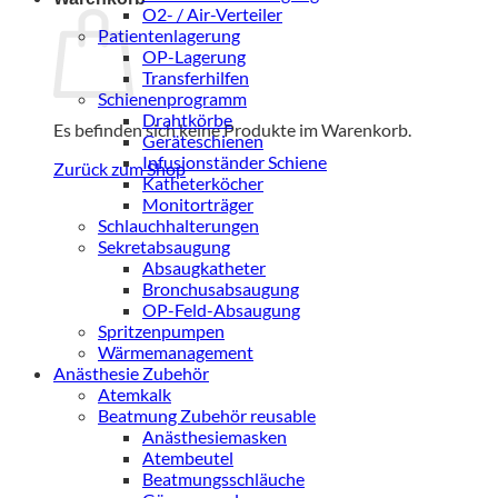
O2- / Air-Verteiler
Patientenlagerung
OP-Lagerung
Transferhilfen
Schienenprogramm
Drahtkörbe
Es befinden sich keine Produkte im Warenkorb.
Geräteschienen
Infusionständer Schiene
Zurück zum Shop
Katheterköcher
Monitorträger
Schlauchhalterungen
Sekretabsaugung
Absaugkatheter
Bronchusabsaugung
OP-Feld-Absaugung
Spritzenpumpen
Wärmemanagement
Anästhesie Zubehör
Atemkalk
Beatmung Zubehör reusable
Anästhesiemasken
Atembeutel
Beatmungsschläuche