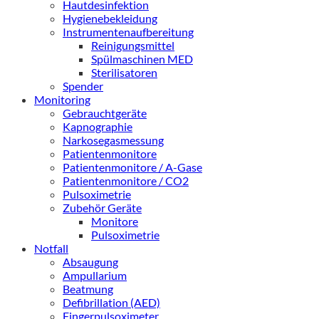
Hautdesinfektion
Hygienebekleidung
Instrumentenaufbereitung
Reinigungsmittel
Spülmaschinen MED
Sterilisatoren
Spender
Monitoring
Gebrauchtgeräte
Kapnographie
Narkosegasmessung
Patientenmonitore
Patientenmonitore / A-Gase
Patientenmonitore / CO2
Pulsoximetrie
Zubehör Geräte
Monitore
Pulsoximetrie
Notfall
Absaugung
Ampullarium
Beatmung
Defibrillation (AED)
Fingerpulsoximeter