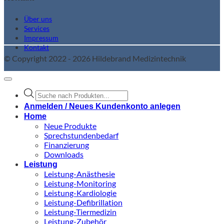
Über uns
Services
Impressum
Kontakt
© Copyright 2022 - 2026 Hildebrand Medizintechnik
Products
search
Anmelden / Neues Kundenkonto anlegen
Home
Neue Produkte
Sprechstundenbedarf
Finanzierung
Downloads
Leistung
Leistung-Anästhesie
Leistung-Monitoring
Leistung-Kardiologie
Leistung-Defibrillation
Leistung-Tiermedizin
Leistung-Zubehör