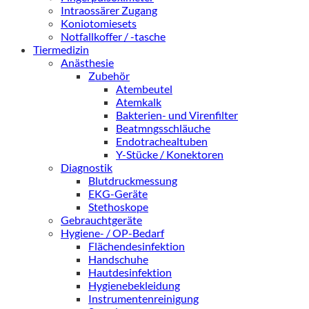
Intraossärer Zugang
Koniotomiesets
Notfallkoffer / -tasche
Tiermedizin
Anästhesie
Zubehör
Atembeutel
Atemkalk
Bakterien- und Virenfilter
Beatmngsschläuche
Endotrachealtuben
Y-Stücke / Konektoren
Diagnostik
Blutdruckmessung
EKG-Geräte
Stethoskope
Gebrauchtgeräte
Hygiene- / OP-Bedarf
Flächendesinfektion
Handschuhe
Hautdesinfektion
Hygienebekleidung
Instrumentenreinigung