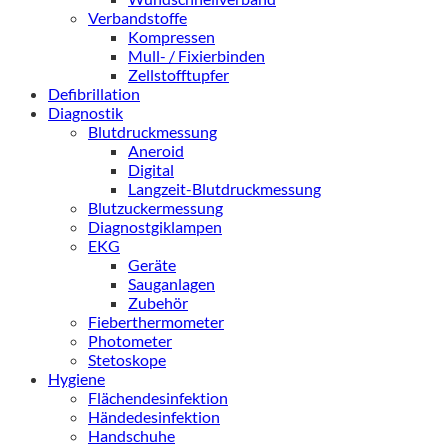
Verbandstoffe
Kompressen
Mull- / Fixierbinden
Zellstofftupfer
Defibrillation
Diagnostik
Blutdruckmessung
Aneroid
Digital
Langzeit-Blutdruckmessung
Blutzuckermessung
Diagnostgiklampen
EKG
Geräte
Sauganlagen
Zubehör
Fieberthermometer
Photometer
Stetoskope
Hygiene
Flächendesinfektion
Händedesinfektion
Handschuhe