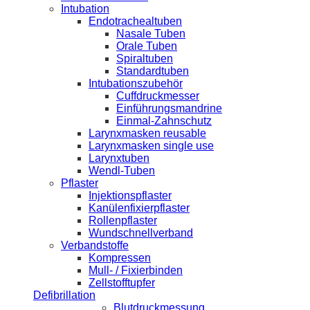
Intubation
Endotrachealtuben
Nasale Tuben
Orale Tuben
Spiraltuben
Standardtuben
Intubationszubehör
Cuffdruckmesser
Einführungsmandrine
Einmal-Zahnschutz
Larynxmasken reusable
Larynxmasken single use
Larynxtuben
Wendl-Tuben
Pflaster
Injektionspflaster
Kanülenfixierpflaster
Rollenpflaster
Wundschnellverband
Verbandstoffe
Kompressen
Mull- / Fixierbinden
Zellstofftupfer
Defibrillation
Blutdruckmessung