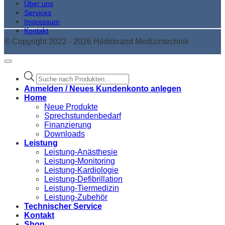
Über uns
Services
Impressum
Kontakt
© Copyright 2022 - 2026 Hildebrand Medizintechnik
Products
search
Anmelden / Neues Kundenkonto anlegen
Home
Neue Produkte
Sprechstundenbedarf
Finanzierung
Downloads
Leistung
Leistung-Anästhesie
Leistung-Monitoring
Leistung-Kardiologie
Leistung-Defibrillation
Leistung-Tiermedizin
Leistung-Zubehör
Technischer Service
Kontakt
Shop