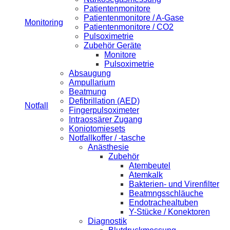
Patientenmonitore
Patientenmonitore / A-Gase
Monitoring
Patientenmonitore / CO2
Pulsoximetrie
Zubehör Geräte
Monitore
Pulsoximetrie
Absaugung
Ampullarium
Beatmung
Defibrillation (AED)
Notfall
Fingerpulsoximeter
Intraossärer Zugang
Koniotomiesets
Notfallkoffer / -tasche
Anästhesie
Zubehör
Atembeutel
Atemkalk
Bakterien- und Virenfilter
Beatmngsschläuche
Endotrachealtuben
Y-Stücke / Konektoren
Diagnostik