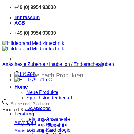
Zum
+49 (0) 9954 93030
Inhalt
Impressum
springen
AGB
+49 (0) 9954 93030
Anästhesie Zubehör
/
Intubation
/
Endotrachealtuben
Products
search
Home
Neue Produkte
Sprechstundenbedarf
Products
Finanzierung
search
Downloads
Produkt-Kategorien
Leistung
Leistung-Anästhesie
Geräte
Abverkauf
Leistung-Monitoring
Zubehör
Leistung-Kardiologie
Anästhesie Geräte