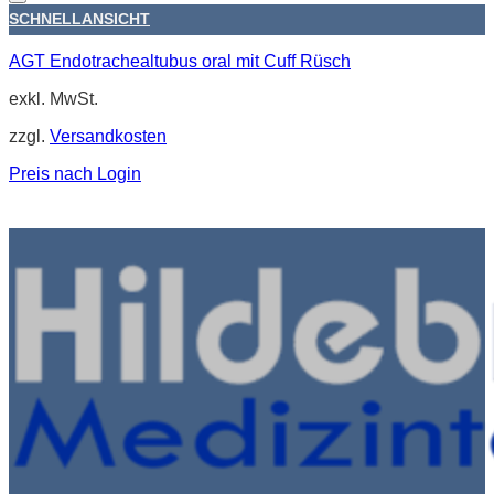
SCHNELLANSICHT
AGT Endotrachealtubus oral mit Cuff Rüsch
exkl. MwSt.
zzgl.
Versandkosten
Preis nach Login