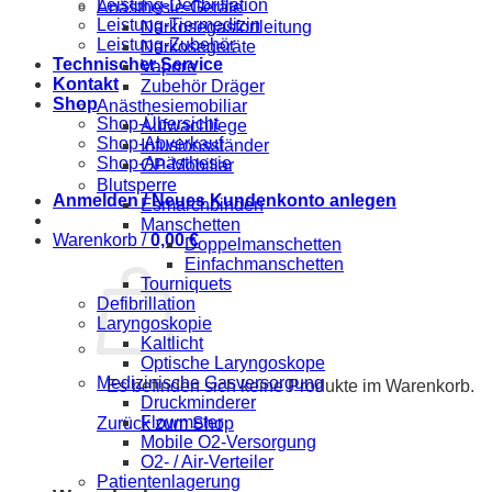
Leistung-Defibrillation
Anästhesie-Geräte
Leistung-Tiermedizin
Narkosegasfortleitung
Leistung-Zubehör
Narkosegeräte
Technischer Service
Vapore
Kontakt
Zubehör Dräger
Shop
Anästhesiemobiliar
Shop-Übersicht
Aufwachliege
Shop-Abverkauf
Infusionsständer
Shop-Anästhesie
OP-Mobiliar
Blutsperre
Anmelden / Neues Kundenkonto anlegen
Esmarchbinden
Manschetten
Warenkorb /
0,00
€
Doppelmanschetten
Einfachmanschetten
Tourniquets
Defibrillation
Laryngoskopie
Kaltlicht
Optische Laryngoskope
Medizinische Gasversorgung
Es befinden sich keine Produkte im Warenkorb.
Druckminderer
Flowmeter
Zurück zum Shop
Mobile O2-Versorgung
O2- / Air-Verteiler
Patientenlagerung