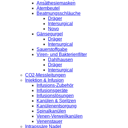
Ansäthesiemasken
Atembeutel
Beatmungsschläuche
Dräger
Intersurgical
Novo
Gänsegurgel
Dräger
Intersurgical
Sauerstoffgabe
Viren- und Bakterienfilter
Dahlhausen
Dräger
Intersurgical
CO2-Messleitungen
Injektion & Infusion
Infusions-Zubehör
Infusionsgeräte
Infusionslösungen
Kanülen & Spritzen
Kanülenentsorgung
Spinalkanülen
Venen-Verweilkanülen
Venenstauer
Intraossäre Nadel