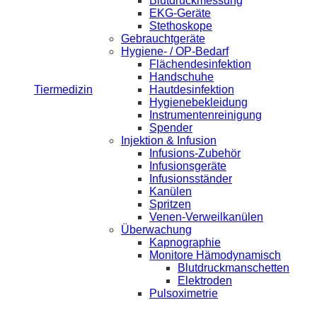
Blutdruckmessung
EKG-Geräte
Stethoskope
Gebrauchtgeräte
Hygiene- / OP-Bedarf
Flächendesinfektion
Handschuhe
Tiermedizin
Hautdesinfektion
Hygienebekleidung
Instrumentenreinigung
Spender
Injektion & Infusion
Infusions-Zubehör
Infusionsgeräte
Infusionsständer
Kanülen
Spritzen
Venen-Verweilkanülen
Überwachung
Kapnographie
Monitore Hämodynamisch
Blutdruckmanschetten
Elektroden
Pulsoximetrie