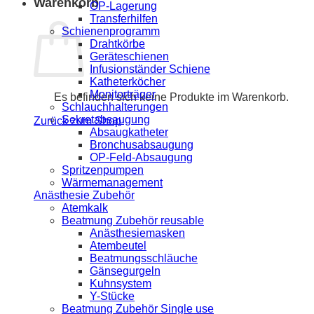
Warenkorb
OP-Lagerung
Transferhilfen
Schienenprogramm
Drahtkörbe
Geräteschienen
Infusionständer Schiene
Katheterköcher
Monitorträger
Es befinden sich keine Produkte im Warenkorb.
Schlauchhalterungen
Sekretabsaugung
Zurück zum Shop
Absaugkatheter
Bronchusabsaugung
OP-Feld-Absaugung
Spritzenpumpen
Wärmemanagement
Anästhesie Zubehör
Atemkalk
Beatmung Zubehör reusable
Anästhesiemasken
Atembeutel
Beatmungsschläuche
Gänsegurgeln
Kuhnsystem
Y-Stücke
Beatmung Zubehör Single use