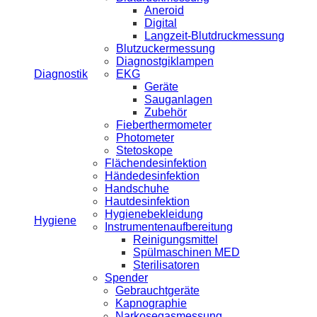
Aneroid
Digital
Langzeit-Blutdruckmessung
Blutzuckermessung
Diagnostgiklampen
Diagnostik
EKG
Geräte
Sauganlagen
Zubehör
Fieberthermometer
Photometer
Stetoskope
Flächendesinfektion
Händedesinfektion
Handschuhe
Hautdesinfektion
Hygienebekleidung
Hygiene
Instrumentenaufbereitung
Reinigungsmittel
Spülmaschinen MED
Sterilisatoren
Spender
Gebrauchtgeräte
Kapnographie
Narkosegasmessung