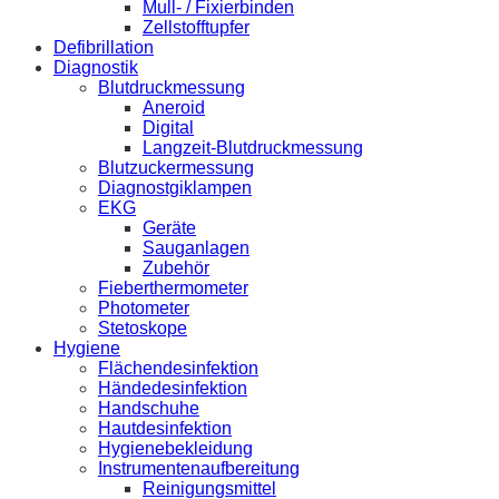
Mull- / Fixierbinden
Zellstofftupfer
Defibrillation
Diagnostik
Blutdruckmessung
Aneroid
Digital
Langzeit-Blutdruckmessung
Blutzuckermessung
Diagnostgiklampen
EKG
Geräte
Sauganlagen
Zubehör
Fieberthermometer
Photometer
Stetoskope
Hygiene
Flächendesinfektion
Händedesinfektion
Handschuhe
Hautdesinfektion
Hygienebekleidung
Instrumentenaufbereitung
Reinigungsmittel