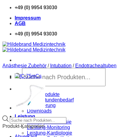
Zum
+49 (0) 9954 93030
Inhalt
Impressum
springen
AGB
+49 (0) 9954 93030
Anästhesie Zubehör
/
Intubation
/
Endotrachealtuben
Products
search
Home
Neue Produkte
Sprechstundenbedarf
Finanzierung
Downloads
Leistung
Products
Leistung-Anästhesie
search
Produkt-Kategorien
Leistung-Monitoring
Leistung-Kardiologie
Abverkauf