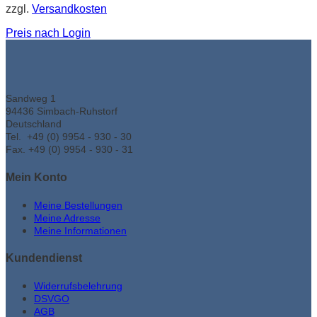
zzgl.
Versandkosten
Preis nach Login
Sandweg 1
94436 Simbach-Ruhstorf
Deutschland
Tel. +49 (0) 9954 - 930 - 30
Fax. +49 (0) 9954 - 930 - 31
Mein Konto
Meine Bestellungen
Meine Adresse
Meine Informationen
Kundendienst
Widerrufsbelehrung
DSVGO
AGB