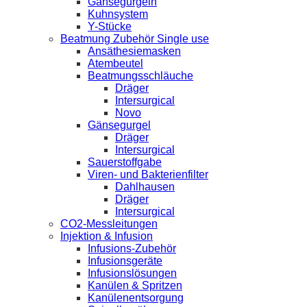
Gänsegurgeln
Kuhnsystem
Y-Stücke
Beatmung Zubehör Single use
Ansäthesiemasken
Atembeutel
Beatmungsschläuche
Dräger
Intersurgical
Novo
Gänsegurgel
Dräger
Intersurgical
Sauerstoffgabe
Viren- und Bakterienfilter
Dahlhausen
Dräger
Intersurgical
CO2-Messleitungen
Injektion & Infusion
Infusions-Zubehör
Infusionsgeräte
Infusionslösungen
Kanülen & Spritzen
Kanülenentsorgung