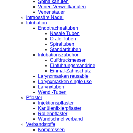
Spinalkanülen
Venen-Verweilkanülen
Venenstauer
Intraossäre Nadel
Intubation
Endotrachealtuben
Nasale Tuben
Orale Tuben
Spiraltuben
Standardtuben
Intubationszubehör
Cuffdruckmesser
Einführungsmandrine
Einmal-Zahnschutz
Larynxmasken reusable
Larynxmasken single use
Larynxtuben
Wendl-Tuben
Pflaster
Injektionspflaster
Kanülenfixierpflaster
Rollenpflaster
Wundschnellverband
Verbandstoffe
Kompressen