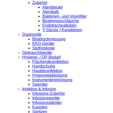
Zubehör
Atembeutel
Atemkalk
Bakterien- und Virenfilter
Beatmngsschläuche
Endotrachealtuben
Y-Stücke / Konektoren
Diagnostik
Blutdruckmessung
EKG-Geräte
Stethoskope
Gebrauchtgeräte
Hygiene- / OP-Bedarf
Flächendesinfektion
Handschuhe
Hautdesinfektion
Hygienebekleidung
Instrumentenreinigung
Spender
Injektion & Infusion
Infusions-Zubehör
Infusionsgeräte
Infusionsständer
Kanülen
Spritzen