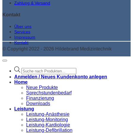
Zahlung & Versand
Kontakt
Über uns
Services
Impressum
Kontakt
© Copyright 2022 - 2026 Hildebrand Medizintechnik
Products
search
Anmelden / Neues Kundenkonto anlegen
Home
Neue Produkte
Sprechstundenbedarf
Finanzierung
Downloads
Leistung
Leistung-Anästhesie
Leistung-Monitoring
Leistung-Kardiologie
Leistung-Defibrillation