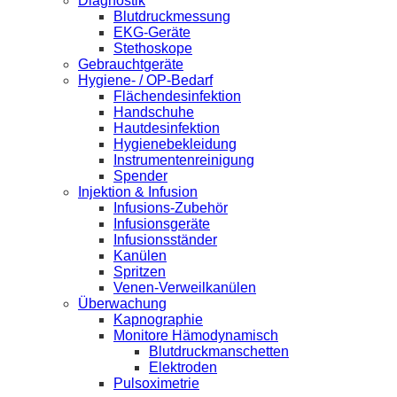
Diagnostik
Blutdruckmessung
EKG-Geräte
Stethoskope
Gebrauchtgeräte
Hygiene- / OP-Bedarf
Flächendesinfektion
Handschuhe
Hautdesinfektion
Hygienebekleidung
Instrumentenreinigung
Spender
Injektion & Infusion
Infusions-Zubehör
Infusionsgeräte
Infusionsständer
Kanülen
Spritzen
Venen-Verweilkanülen
Überwachung
Kapnographie
Monitore Hämodynamisch
Blutdruckmanschetten
Elektroden
Pulsoximetrie