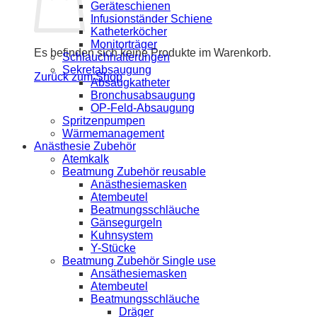
Geräteschienen
Infusionständer Schiene
Katheterköcher
Monitorträger
Es befinden sich keine Produkte im Warenkorb.
Schlauchhalterungen
Sekretabsaugung
Zurück zum Shop
Absaugkatheter
Bronchusabsaugung
OP-Feld-Absaugung
Spritzenpumpen
Wärmemanagement
Anästhesie Zubehör
Atemkalk
Beatmung Zubehör reusable
Anästhesiemasken
Atembeutel
Beatmungsschläuche
Gänsegurgeln
Kuhnsystem
Y-Stücke
Beatmung Zubehör Single use
Ansäthesiemasken
Atembeutel
Beatmungsschläuche
Dräger