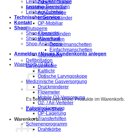
Leistung-Defibrillation
Zubehör Dräger
Leistung-Tiermedizin
Anästhesiemobiliar
Leistung-Zubehör
Aufwachliege
Technischer Service
Infusionsständer
Kontakt
OP-Mobiliar
Shop
Blutsperre
Shop-Übersicht
Esmarchbinden
Shop-Abverkauf
Manschetten
Shop-Anästhesie
Doppelmanschetten
Einfachmanschetten
Anmelden / Neues Kundenkonto anlegen
Tourniquets
Defibrillation
Warenkorb /
0,00
€
Laryngoskopie
Kaltlicht
Optische Laryngoskope
Medizinische Gasversorgung
Druckminderer
Flowmeter
Mobile O2-Versorgung
Es befinden sich keine Produkte im Warenkorb.
O2- / Air-Verteiler
Patientenlagerung
Zurück zum Shop
OP-Lagerung
Transferhilfen
Warenkorb
Schienenprogramm
Drahtkörbe