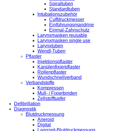
Spiraltuben
Standardtuben
Intubationszubehör
Cuffdruckmesser
Einführungsmandrine
Einmal-Zahnschutz
Larynxmasken reusable
Larynxmasken single use
Larynxtuben
Wendl-Tuben
Pflaster
Injektionspflaster
Kanülenfixierpflaster
Rollenpflaster
Wundschnellverband
Verbandstoffe
Kompressen
Mull- / Fixierbinden
Zellstofftupfer
Defibrillation
Diagnostik
Blutdruckmessung
Aneroid
Digital
Langzeit-Blutdruckmessung