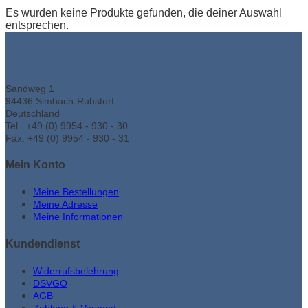
Es wurden keine Produkte gefunden, die deiner Auswahl
entsprechen.
Sandweg 1
94436 Simbach-Ruhstorf
Deutschland
Tel. +49 (0) 9954 - 930 - 30
Fax. +49 (0) 9954 - 930 - 31
Mein Konto
Meine Bestellungen
Meine Adresse
Meine Informationen
Kundendienst
Widerrufsbelehrung
DSVGO
AGB
Zahlung & Versand