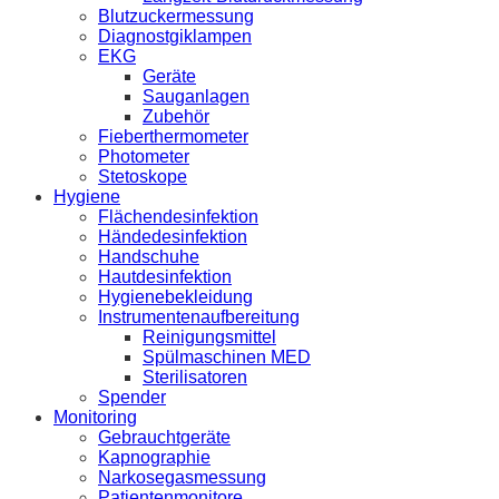
Blutzuckermessung
Diagnostgiklampen
EKG
Geräte
Sauganlagen
Zubehör
Fieberthermometer
Photometer
Stetoskope
Hygiene
Flächendesinfektion
Händedesinfektion
Handschuhe
Hautdesinfektion
Hygienebekleidung
Instrumentenaufbereitung
Reinigungsmittel
Spülmaschinen MED
Sterilisatoren
Spender
Monitoring
Gebrauchtgeräte
Kapnographie
Narkosegasmessung
Patientenmonitore