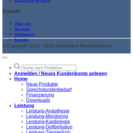
Kontakt
Über uns
Services
Impressum
Kontakt
© Copyright 2022 - 2026 Hildebrand Medizintechnik
Products
search
Anmelden / Neues Kundenkonto anlegen
Home
Neue Produkte
Sprechstundenbedarf
Finanzierung
Downloads
Leistung
Leistung-Anästhesie
Leistung-Monitoring
Leistung-Kardiologie
Leistung-Defibrillation
Leistung-Tiermedizin