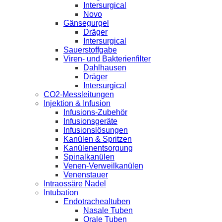
Intersurgical
Novo
Gänsegurgel
Dräger
Intersurgical
Sauerstoffgabe
Viren- und Bakterienfilter
Dahlhausen
Dräger
Intersurgical
CO2-Messleitungen
Injektion & Infusion
Infusions-Zubehör
Infusionsgeräte
Infusionslösungen
Kanülen & Spritzen
Kanülenentsorgung
Spinalkanülen
Venen-Verweilkanülen
Venenstauer
Intraossäre Nadel
Intubation
Endotrachealtuben
Nasale Tuben
Orale Tuben