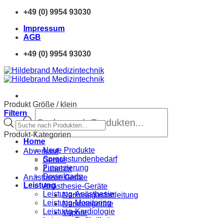
Zum
+49 (0) 9954 93030
Inhalt
Impressum
springen
AGB
+49 (0) 9954 93030
Produkt Größe
/
klein
Products
Filtern
search
Products
search
Produkt-Kategorien
Home
Neue Produkte
Abverkauf
Sprechstundenbedarf
Geräte
Finanzierung
Zubehör
Downloads
Anästhesie Geräte
Leistung
Anästhesie-Geräte
Leistung-Anästhesie
Narkosegasfortleitung
Leistung-Monitoring
Narkosegeräte
Leistung-Kardiologie
Vapore