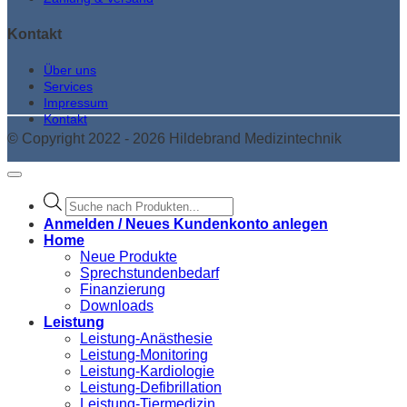
Kontakt
Über uns
Services
Impressum
Kontakt
© Copyright 2022 - 2026 Hildebrand Medizintechnik
Products
search
Anmelden / Neues Kundenkonto anlegen
Home
Neue Produkte
Sprechstundenbedarf
Finanzierung
Downloads
Leistung
Leistung-Anästhesie
Leistung-Monitoring
Leistung-Kardiologie
Leistung-Defibrillation
Leistung-Tiermedizin