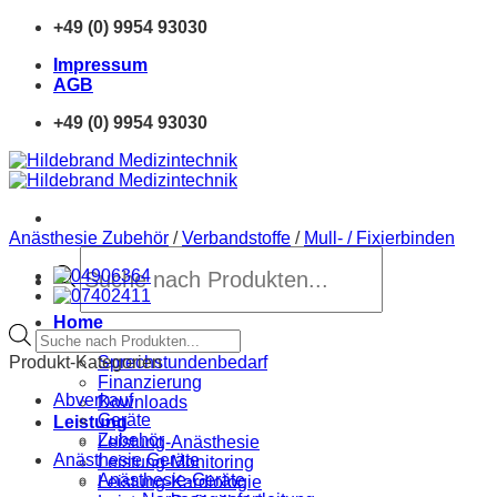
Zum
+49 (0) 9954 93030
Inhalt
Impressum
springen
AGB
+49 (0) 9954 93030
Anästhesie Zubehör
/
Verbandstoffe
/
Mull- / Fixierbinden
Products
search
Home
Products
Neue Produkte
search
Produkt-Kategorien
Sprechstundenbedarf
Finanzierung
Abverkauf
Downloads
Geräte
Leistung
Zubehör
Leistung-Anästhesie
Anästhesie Geräte
Leistung-Monitoring
Anästhesie-Geräte
Leistung-Kardiologie