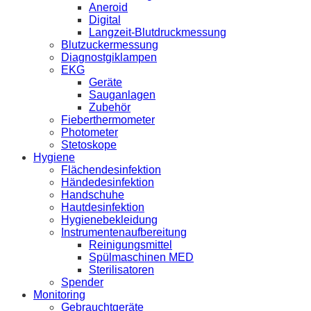
Aneroid
Digital
Langzeit-Blutdruckmessung
Blutzuckermessung
Diagnostgiklampen
EKG
Geräte
Sauganlagen
Zubehör
Fieberthermometer
Photometer
Stetoskope
Hygiene
Flächendesinfektion
Händedesinfektion
Handschuhe
Hautdesinfektion
Hygienebekleidung
Instrumentenaufbereitung
Reinigungsmittel
Spülmaschinen MED
Sterilisatoren
Spender
Monitoring
Gebrauchtgeräte