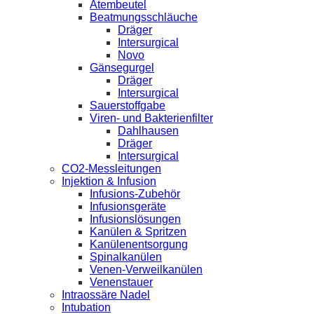
Atembeutel
Beatmungsschläuche
Dräger
Intersurgical
Novo
Gänsegurgel
Dräger
Intersurgical
Sauerstoffgabe
Viren- und Bakterienfilter
Dahlhausen
Dräger
Intersurgical
CO2-Messleitungen
Injektion & Infusion
Infusions-Zubehör
Infusionsgeräte
Infusionslösungen
Kanülen & Spritzen
Kanülenentsorgung
Spinalkanülen
Venen-Verweilkanülen
Venenstauer
Intraossäre Nadel
Intubation