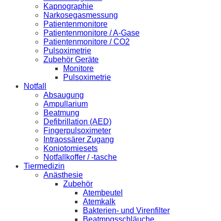
Kapnographie
Narkosegasmessung
Patientenmonitore
Patientenmonitore / A-Gase
Patientenmonitore / CO2
Pulsoximetrie
Zubehör Geräte
Monitore
Pulsoximetrie
Notfall
Absaugung
Ampullarium
Beatmung
Defibrillation (AED)
Fingerpulsoximeter
Intraossärer Zugang
Koniotomiesets
Notfallkoffer / -tasche
Tiermedizin
Anästhesie
Zubehör
Atembeutel
Atemkalk
Bakterien- und Virenfilter
Beatmngsschläuche