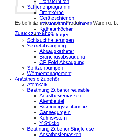
Transferhilfen
Schienenprogramm
Drahtkörbe
Geräteschienen
Es befinden sich keine Produkte im Warenkorb.
Infusionständer Schiene
Katheterköcher
Zurück zum Shop
Monitorträger
Schlauchhalterungen
Sekretabsaugung
Absaugkatheter
Bronchusabsaugung
OP-Feld-Absaugung
Spritzenpumpen
Wärmemanagement
Anästhesie Zubehör
Atemkalk
Beatmung Zubehör reusable
Anästhesiemasken
Atembeutel
Beatmungsschläuche
Gänsegurgeln
Kuhnsystem
Y-Stücke
Beatmung Zubehör Single use
Ansäthesiemasken