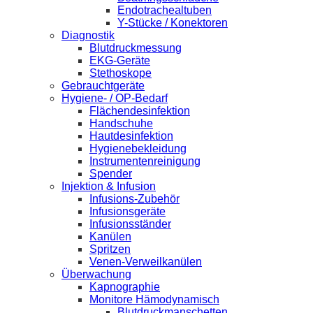
Endotrachealtuben
Y-Stücke / Konektoren
Diagnostik
Blutdruckmessung
EKG-Geräte
Stethoskope
Gebrauchtgeräte
Hygiene- / OP-Bedarf
Flächendesinfektion
Handschuhe
Hautdesinfektion
Hygienebekleidung
Instrumentenreinigung
Spender
Injektion & Infusion
Infusions-Zubehör
Infusionsgeräte
Infusionsständer
Kanülen
Spritzen
Venen-Verweilkanülen
Überwachung
Kapnographie
Monitore Hämodynamisch
Blutdruckmanschetten