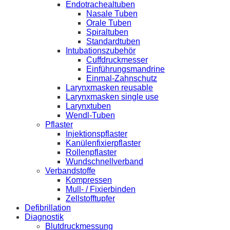
Endotrachealtuben
Nasale Tuben
Orale Tuben
Spiraltuben
Standardtuben
Intubationszubehör
Cuffdruckmesser
Einführungsmandrine
Einmal-Zahnschutz
Larynxmasken reusable
Larynxmasken single use
Larynxtuben
Wendl-Tuben
Pflaster
Injektionspflaster
Kanülenfixierpflaster
Rollenpflaster
Wundschnellverband
Verbandstoffe
Kompressen
Mull- / Fixierbinden
Zellstofftupfer
Defibrillation
Diagnostik
Blutdruckmessung