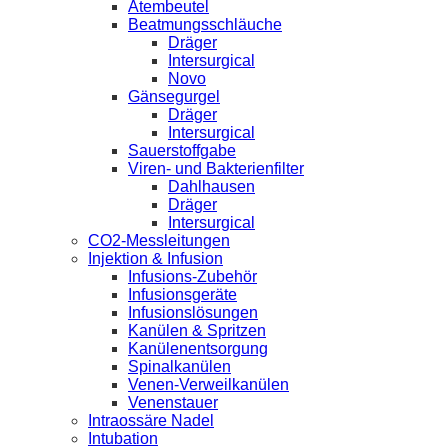
Atembeutel
Beatmungsschläuche
Dräger
Intersurgical
Novo
Gänsegurgel
Dräger
Intersurgical
Sauerstoffgabe
Viren- und Bakterienfilter
Dahlhausen
Dräger
Intersurgical
CO2-Messleitungen
Injektion & Infusion
Infusions-Zubehör
Infusionsgeräte
Infusionslösungen
Kanülen & Spritzen
Kanülenentsorgung
Spinalkanülen
Venen-Verweilkanülen
Venenstauer
Intraossäre Nadel
Intubation