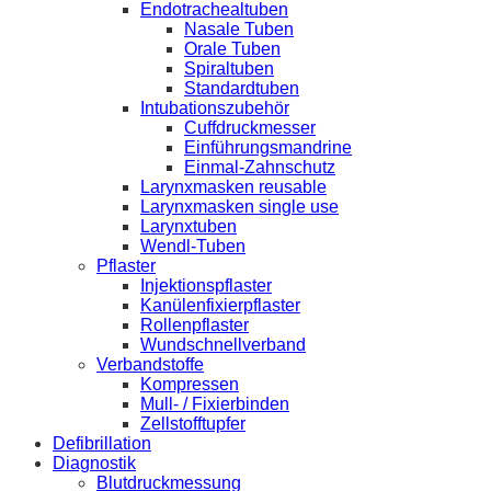
Endotrachealtuben
Nasale Tuben
Orale Tuben
Spiraltuben
Standardtuben
Intubationszubehör
Cuffdruckmesser
Einführungsmandrine
Einmal-Zahnschutz
Larynxmasken reusable
Larynxmasken single use
Larynxtuben
Wendl-Tuben
Pflaster
Injektionspflaster
Kanülenfixierpflaster
Rollenpflaster
Wundschnellverband
Verbandstoffe
Kompressen
Mull- / Fixierbinden
Zellstofftupfer
Defibrillation
Diagnostik
Blutdruckmessung