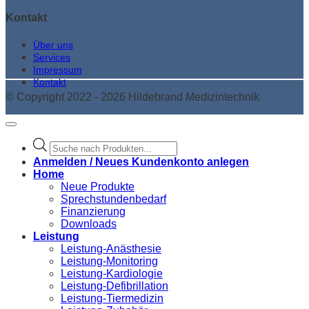
Kontakt
Über uns
Services
Impressum
Kontakt
© Copyright 2022 - 2026 Hildebrand Medizintechnik
Products
search
Anmelden / Neues Kundenkonto anlegen
Home
Neue Produkte
Sprechstundenbedarf
Finanzierung
Downloads
Leistung
Leistung-Anästhesie
Leistung-Monitoring
Leistung-Kardiologie
Leistung-Defibrillation
Leistung-Tiermedizin