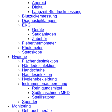
Aneroid
Digital
Langzeit-Blutdruckmessung
Blutzuckermessung
Diagnostgiklampen
EKG
Geräte
Sauganlagen
Zubehör
Fieberthermometer
Photometer
Stetoskope
Hygiene
Flächendesinfektion
Händedesinfektion
Handschuhe
Hautdesinfektion
Hygienebekleidung
Instrumentenaufbereitung
Reinigungsmittel
Spülmaschinen MED
Sterilisatoren
Spender
Monitoring
Gebrauchtgeräte