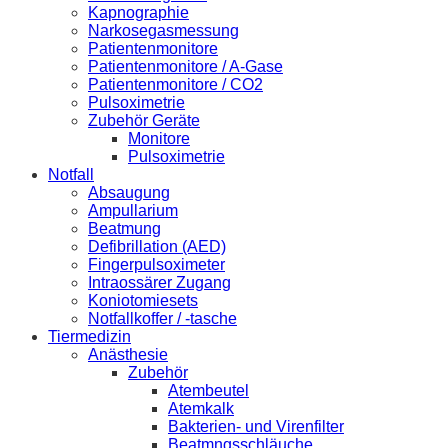
Kapnographie
Narkosegasmessung
Patientenmonitore
Patientenmonitore / A-Gase
Patientenmonitore / CO2
Pulsoximetrie
Zubehör Geräte
Monitore
Pulsoximetrie
Notfall
Absaugung
Ampullarium
Beatmung
Defibrillation (AED)
Fingerpulsoximeter
Intraossärer Zugang
Koniotomiesets
Notfallkoffer / -tasche
Tiermedizin
Anästhesie
Zubehör
Atembeutel
Atemkalk
Bakterien- und Virenfilter
Beatmngsschläuche