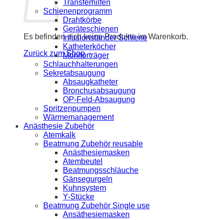
Transferhilfen
Schienenprogramm
Drahtkörbe
Geräteschienen
Es befinden sich keine Produkte im Warenkorb.
Infusionständer Schiene
Katheterköcher
Zurück zum Shop
Monitorträger
Schlauchhalterungen
Sekretabsaugung
Absaugkatheter
Bronchusabsaugung
OP-Feld-Absaugung
Spritzenpumpen
Wärmemanagement
Anästhesie Zubehör
Atemkalk
Beatmung Zubehör reusable
Anästhesiemasken
Atembeutel
Beatmungsschläuche
Gänsegurgeln
Kuhnsystem
Y-Stücke
Beatmung Zubehör Single use
Ansäthesiemasken