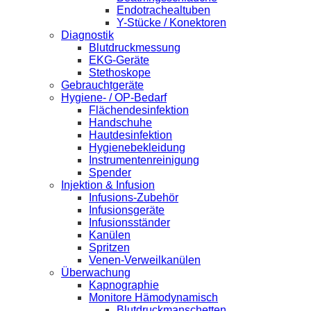
Endotrachealtuben
Y-Stücke / Konektoren
Diagnostik
Blutdruckmessung
EKG-Geräte
Stethoskope
Gebrauchtgeräte
Hygiene- / OP-Bedarf
Flächendesinfektion
Handschuhe
Hautdesinfektion
Hygienebekleidung
Instrumentenreinigung
Spender
Injektion & Infusion
Infusions-Zubehör
Infusionsgeräte
Infusionsständer
Kanülen
Spritzen
Venen-Verweilkanülen
Überwachung
Kapnographie
Monitore Hämodynamisch
Blutdruckmanschetten