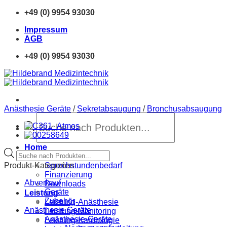
Zum
+49 (0) 9954 93030
Inhalt
Impressum
springen
AGB
+49 (0) 9954 93030
Anästhesie Geräte
/
Sekretabsaugung
/
Bronchusabsaugung
Products
search
Home
Products
Neue Produkte
search
Produkt-Kategorien
Sprechstundenbedarf
Finanzierung
Abverkauf
Downloads
Geräte
Leistung
Zubehör
Leistung-Anästhesie
Anästhesie Geräte
Leistung-Monitoring
Anästhesie-Geräte
Leistung-Kardiologie