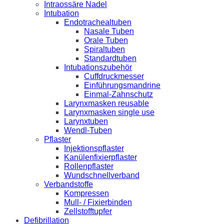
Intraossäre Nadel
Intubation
Endotrachealtuben
Nasale Tuben
Orale Tuben
Spiraltuben
Standardtuben
Intubationszubehör
Cuffdruckmesser
Einführungsmandrine
Einmal-Zahnschutz
Larynxmasken reusable
Larynxmasken single use
Larynxtuben
Wendl-Tuben
Pflaster
Injektionspflaster
Kanülenfixierpflaster
Rollenpflaster
Wundschnellverband
Verbandstoffe
Kompressen
Mull- / Fixierbinden
Zellstofftupfer
Defibrillation