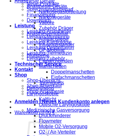
Anästhesie Geräte
Neue Produkte
Anästhesie-Geräte
Sprechstundenbedarf
Narkosegasfortleitung
Finanzierung
Narkosegeräte
Downloads
Vapore
Leistung
Zubehör Dräger
Leistung-Anästhesie
Anästhesiemobiliar
Leistung-Monitoring
Aufwachliege
Leistung-Kardiologie
Infusionsständer
Leistung-Defibrillation
OP-Mobiliar
Leistung-Tiermedizin
Blutsperre
Leistung-Zubehör
Esmarchbinden
Technischer Service
Manschetten
Kontakt
Doppelmanschetten
Shop
Einfachmanschetten
Shop-Übersicht
Tourniquets
Shop-Abverkauf
Defibrillation
Shop-Anästhesie
Laryngoskopie
Kaltlicht
Anmelden / Neues Kundenkonto anlegen
Optische Laryngoskope
Medizinische Gasversorgung
Warenkorb /
0,00
€
Druckminderer
Flowmeter
Mobile O2-Versorgung
O2- / Air-Verteiler