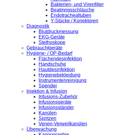
Bakterien- und Virenfilter
Beatmngsschläuche
Endotrachealtuben
Y-Stücke / Konektoren
Diagnostik
Blutdruckmessung
EKG-Geräte
Stethoskope
Gebrauchtgeräte
Hygiene- / OP-Bedarf
Flächendesinfektion
Handschuhe
Hautdesinfektion
Hygienebekleidung
Instrumentenreinigung
Spender
Injektion & Infusion
Infusions-Zubehör
Infusionsgeräte
Infusionsständer
Kanülen
Spritzen
Venen-Verweilkanülen
Überwachung
Kapnographie