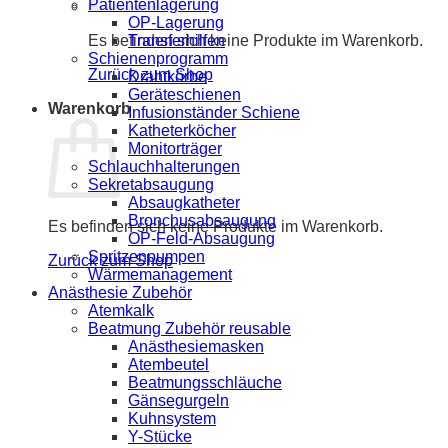
Patientenlagerung
OP-Lagerung
Transferhilfen
Es befinden sich keine Produkte im Warenkorb.
Schienenprogramm
Zurück zum Shop
Drahtkörbe
Geräteschienen
Warenkorb
Infusionständer Schiene
Katheterköcher
Monitorträger
Schlauchhalterungen
Sekretabsaugung
Absaugkatheter
Bronchusabsaugung
Es befinden sich keine Produkte im Warenkorb.
OP-Feld-Absaugung
Spritzenpumpen
Zurück zum Shop
Wärmemanagement
Anästhesie Zubehör
Atemkalk
Beatmung Zubehör reusable
Anästhesiemasken
Atembeutel
Beatmungsschläuche
Gänsegurgeln
Kuhnsystem
Y-Stücke