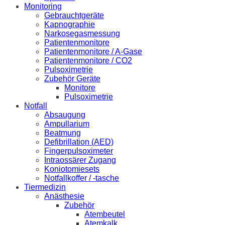
Monitoring
Gebrauchtgeräte
Kapnographie
Narkosegasmessung
Patientenmonitore
Patientenmonitore / A-Gase
Patientenmonitore / CO2
Pulsoximetrie
Zubehör Geräte
Monitore
Pulsoximetrie
Notfall
Absaugung
Ampullarium
Beatmung
Defibrillation (AED)
Fingerpulsoximeter
Intraossärer Zugang
Koniotomiesets
Notfallkoffer / -tasche
Tiermedizin
Anästhesie
Zubehör
Atembeutel
Atemkalk