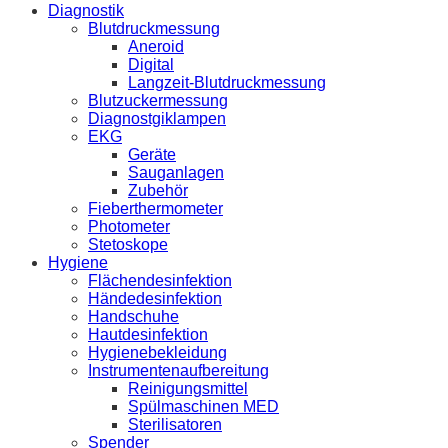
Diagnostik
Blutdruckmessung
Aneroid
Digital
Langzeit-Blutdruckmessung
Blutzuckermessung
Diagnostgiklampen
EKG
Geräte
Sauganlagen
Zubehör
Fieberthermometer
Photometer
Stetoskope
Hygiene
Flächendesinfektion
Händedesinfektion
Handschuhe
Hautdesinfektion
Hygienebekleidung
Instrumentenaufbereitung
Reinigungsmittel
Spülmaschinen MED
Sterilisatoren
Spender