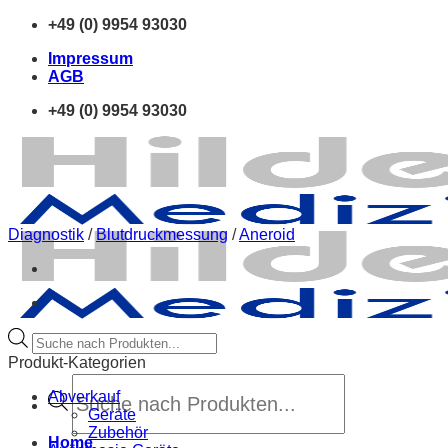
Zum
+49 (0) 9954 93030
Inhalt
Impressum
springen
AGB
+49 (0) 9954 93030
Diagnostik
/
Blutdruckmessung
/
Aneroid
Products
search
Produkt-Kategorien
Products
Abverkauf
search
Geräte
Zubehör
Home