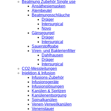
Beatmung Zubehör Single use
Ansäthesiemasken
Atembeutel
Beatmungsschläuche
Dräger
Intersurgical
Novo
Gänsegurgel
Dräger
Intersurgical
Sauerstoffgabe
Viren- und Bakterienfilter
Dahlhausen
Dräger
Intersurgical
CO2-Messleitungen
Injektion & Infusion
Infusions-Zubehör
Infusionsgeräte
Infusionslösungen
Kanülen & Spritzen
Kanülenentsorgung
Spinalkanülen
Venen-Verweilkanülen
Venenstauer