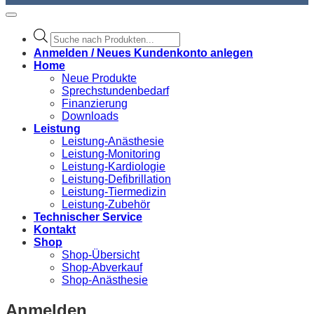
Products
search
Anmelden / Neues Kundenkonto anlegen
Home
Neue Produkte
Sprechstundenbedarf
Finanzierung
Downloads
Leistung
Leistung-Anästhesie
Leistung-Monitoring
Leistung-Kardiologie
Leistung-Defibrillation
Leistung-Tiermedizin
Leistung-Zubehör
Technischer Service
Kontakt
Shop
Shop-Übersicht
Shop-Abverkauf
Shop-Anästhesie
Anmelden