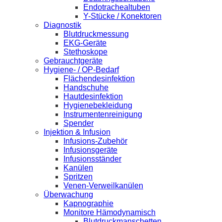
Endotrachealtuben
Y-Stücke / Konektoren
Diagnostik
Blutdruckmessung
EKG-Geräte
Stethoskope
Gebrauchtgeräte
Hygiene- / OP-Bedarf
Flächendesinfektion
Handschuhe
Hautdesinfektion
Hygienebekleidung
Instrumentenreinigung
Spender
Injektion & Infusion
Infusions-Zubehör
Infusionsgeräte
Infusionsständer
Kanülen
Spritzen
Venen-Verweilkanülen
Überwachung
Kapnographie
Monitore Hämodynamisch
Blutdruckmanschetten