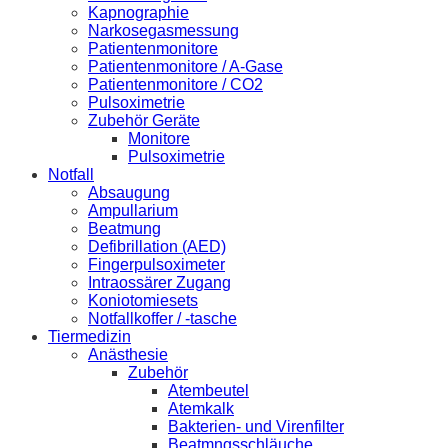
Kapnographie
Narkosegasmessung
Patientenmonitore
Patientenmonitore / A-Gase
Patientenmonitore / CO2
Pulsoximetrie
Zubehör Geräte
Monitore
Pulsoximetrie
Notfall
Absaugung
Ampullarium
Beatmung
Defibrillation (AED)
Fingerpulsoximeter
Intraossärer Zugang
Koniotomiesets
Notfallkoffer / -tasche
Tiermedizin
Anästhesie
Zubehör
Atembeutel
Atemkalk
Bakterien- und Virenfilter
Beatmngsschläuche