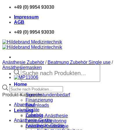
Zum
+49 (0) 9954 93030
Inhalt
Impressum
springen
AGB
+49 (0) 9954 93030
Anästhesie Zubehör
/
Beatmung Zubehör Single use
/
Products
Ansäthesiemasken
search
Home
Products
Neue Produkte
search
Produkt-Kategorien
Sprechstundenbedarf
Finanzierung
Abverkauf
Downloads
Geräte
Leistung
Zubehör
Leistung-Anästhesie
Anästhesie Geräte
Leistung-Monitoring
Anästhesie-Geräte
Leistung-Kardiologie