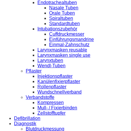
Endotrachealtuben
Nasale Tuben
Orale Tuben
Spiraltuben
Standardtuben
Intubationszubehör
Cuffdruckmesser
Einführungsmandrine
Einmal-Zahnschutz
Larynxmasken reusable
Larynxmasken single use
Larynxtuben
Wendl-Tuben
Pflaster
Injektionspflaster
Kanülenfixierpflaster
Rollenpflaster
Wundschnellverband
Verbandstoffe
Kompressen
Mull- / Fixierbinden
Zellstofftupfer
Defibrillation
Diagnostik
Blutdruckmessung