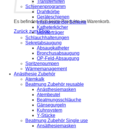
Transferhilfen
Schienenprogramm
Drahtkörbe
Geräteschienen
Es befinden sich keine Produkte im Warenkorb.
Infusionständer Schiene
Katheterköcher
Zurück zum Shop
Monitorträger
Schlauchhalterungen
Sekretabsaugung
Absaugkatheter
Bronchusabsaugung
OP-Feld-Absaugung
Spritzenpumpen
Wärmemanagement
Anästhesie Zubehör
Atemkalk
Beatmung Zubehör reusable
Anästhesiemasken
Atembeutel
Beatmungsschläuche
Gänsegurgeln
Kuhnsystem
Y-Stücke
Beatmung Zubehör Single use
Ansäthesiemasken