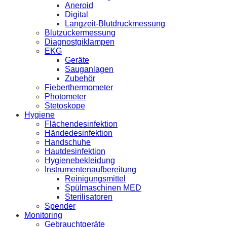
Aneroid
Digital
Langzeit-Blutdruckmessung
Blutzuckermessung
Diagnostgiklampen
EKG
Geräte
Sauganlagen
Zubehör
Fieberthermometer
Photometer
Stetoskope
Hygiene
Flächendesinfektion
Händedesinfektion
Handschuhe
Hautdesinfektion
Hygienebekleidung
Instrumentenaufbereitung
Reinigungsmittel
Spülmaschinen MED
Sterilisatoren
Spender
Monitoring
Gebrauchtgeräte