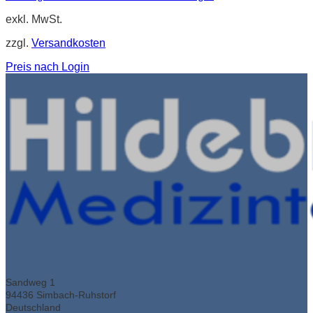
exkl. MwSt.
zzgl.
Versandkosten
Preis nach Login
Sandweg 1
94436 Simbach-Ruhstorf
Deutschland