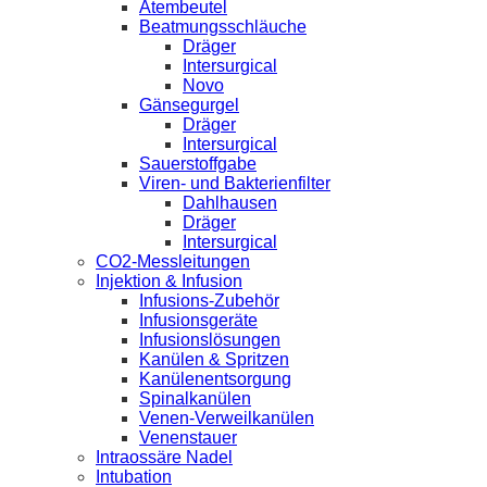
Atembeutel
Beatmungsschläuche
Dräger
Intersurgical
Novo
Gänsegurgel
Dräger
Intersurgical
Sauerstoffgabe
Viren- und Bakterienfilter
Dahlhausen
Dräger
Intersurgical
CO2-Messleitungen
Injektion & Infusion
Infusions-Zubehör
Infusionsgeräte
Infusionslösungen
Kanülen & Spritzen
Kanülenentsorgung
Spinalkanülen
Venen-Verweilkanülen
Venenstauer
Intraossäre Nadel
Intubation