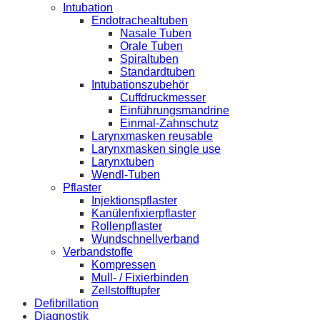
Intubation
Endotrachealtuben
Nasale Tuben
Orale Tuben
Spiraltuben
Standardtuben
Intubationszubehör
Cuffdruckmesser
Einführungsmandrine
Einmal-Zahnschutz
Larynxmasken reusable
Larynxmasken single use
Larynxtuben
Wendl-Tuben
Pflaster
Injektionspflaster
Kanülenfixierpflaster
Rollenpflaster
Wundschnellverband
Verbandstoffe
Kompressen
Mull- / Fixierbinden
Zellstofftupfer
Defibrillation
Diagnostik