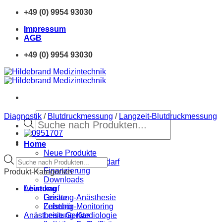
Zum
+49 (0) 9954 93030
Inhalt
Impressum
springen
AGB
+49 (0) 9954 93030
Products
Diagnostik
/
Blutdruckmessung
/
Langzeit-Blutdruckmessung
search
Home
Neue Produkte
Products
Sprechstundenbedarf
search
Finanzierung
Produkt-Kategorien
Downloads
Abverkauf
Leistung
Geräte
Leistung-Anästhesie
Zubehör
Leistung-Monitoring
Anästhesie Geräte
Leistung-Kardiologie