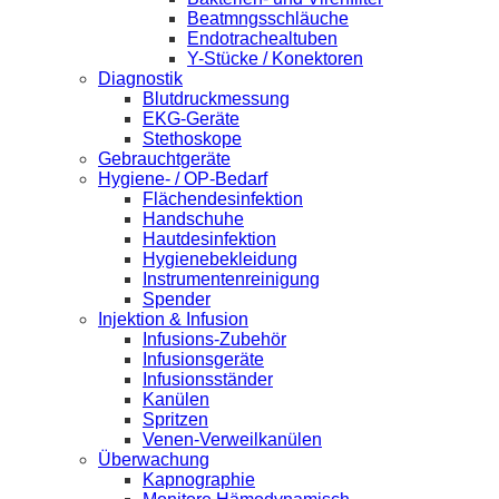
Beatmngsschläuche
Endotrachealtuben
Y-Stücke / Konektoren
Diagnostik
Blutdruckmessung
EKG-Geräte
Stethoskope
Gebrauchtgeräte
Hygiene- / OP-Bedarf
Flächendesinfektion
Handschuhe
Hautdesinfektion
Hygienebekleidung
Instrumentenreinigung
Spender
Injektion & Infusion
Infusions-Zubehör
Infusionsgeräte
Infusionsständer
Kanülen
Spritzen
Venen-Verweilkanülen
Überwachung
Kapnographie