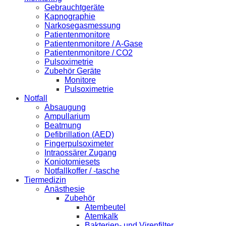
Gebrauchtgeräte
Kapnographie
Narkosegasmessung
Patientenmonitore
Patientenmonitore / A-Gase
Patientenmonitore / CO2
Pulsoximetrie
Zubehör Geräte
Monitore
Pulsoximetrie
Notfall
Absaugung
Ampullarium
Beatmung
Defibrillation (AED)
Fingerpulsoximeter
Intraossärer Zugang
Koniotomiesets
Notfallkoffer / -tasche
Tiermedizin
Anästhesie
Zubehör
Atembeutel
Atemkalk
Bakterien- und Virenfilter