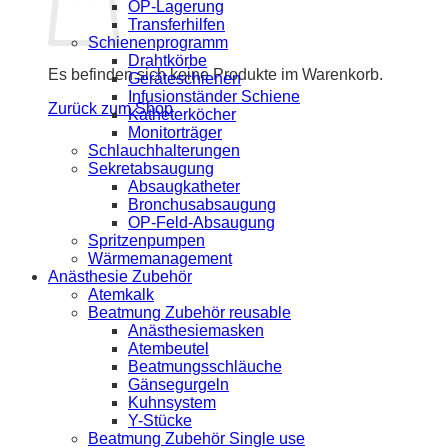
OP-Lagerung
Transferhilfen
Schienenprogramm
Drahtkörbe
Es befinden sich keine Produkte im Warenkorb.
Geräteschienen
Infusionständer Schiene
Zurück zum Shop
Katheterköcher
Monitorträger
Schlauchhalterungen
Sekretabsaugung
Absaugkatheter
Bronchusabsaugung
OP-Feld-Absaugung
Spritzenpumpen
Wärmemanagement
Anästhesie Zubehör
Atemkalk
Beatmung Zubehör reusable
Anästhesiemasken
Atembeutel
Beatmungsschläuche
Gänsegurgeln
Kuhnsystem
Y-Stücke
Beatmung Zubehör Single use