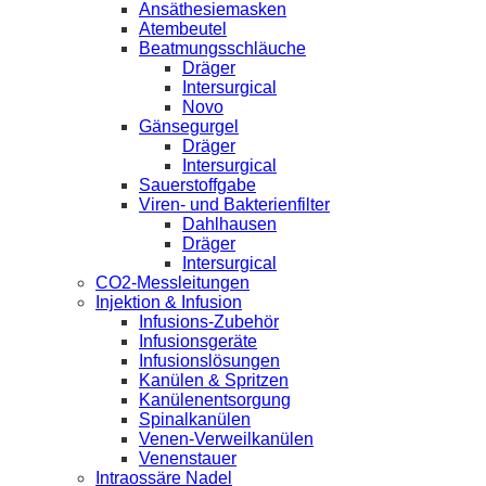
Ansäthesiemasken
Atembeutel
Beatmungsschläuche
Dräger
Intersurgical
Novo
Gänsegurgel
Dräger
Intersurgical
Sauerstoffgabe
Viren- und Bakterienfilter
Dahlhausen
Dräger
Intersurgical
CO2-Messleitungen
Injektion & Infusion
Infusions-Zubehör
Infusionsgeräte
Infusionslösungen
Kanülen & Spritzen
Kanülenentsorgung
Spinalkanülen
Venen-Verweilkanülen
Venenstauer
Intraossäre Nadel