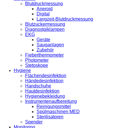
Blutdruckmessung
Aneroid
Digital
Langzeit-Blutdruckmessung
Blutzuckermessung
Diagnostgiklampen
EKG
Geräte
Sauganlagen
Zubehör
Fieberthermometer
Photometer
Stetoskope
Hygiene
Flächendesinfektion
Händedesinfektion
Handschuhe
Hautdesinfektion
Hygienebekleidung
Instrumentenaufbereitung
Reinigungsmittel
Spülmaschinen MED
Sterilisatoren
Spender
Monitoring