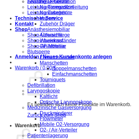
Anästhesie-Geräte
Leistung-Defibrillation
Narkosegasfortleitung
Leistung-Tiermedizin
Narkosegeräte
Leistung-Zubehör
Vapore
Technischer Service
Zubehör Dräger
Kontakt
Anästhesiemobiliar
Shop
Aufwachliege
Shop-Übersicht
Infusionsständer
Shop-Abverkauf
OP-Mobiliar
Shop-Anästhesie
Blutsperre
Anmelden / Neues Kundenkonto anlegen
Esmarchbinden
Manschetten
Warenkorb /
0,00
€
Doppelmanschetten
Einfachmanschetten
Tourniquets
Defibrillation
Laryngoskopie
Kaltlicht
Optische Laryngoskope
Es befinden sich keine Produkte im Warenkorb.
Medizinische Gasversorgung
Druckminderer
Zurück zum Shop
Flowmeter
Mobile O2-Versorgung
Warenkorb
O2- / Air-Verteiler
Patientenlagerung