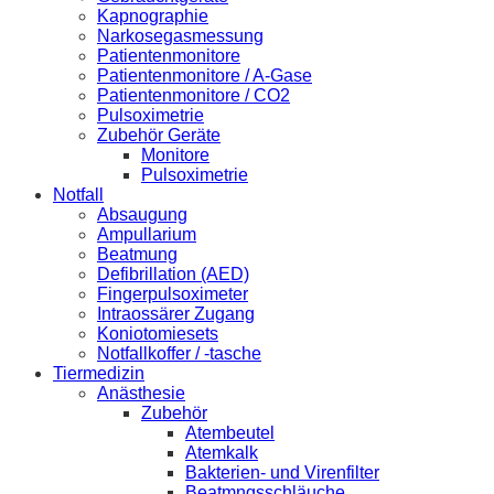
Kapnographie
Narkosegasmessung
Patientenmonitore
Patientenmonitore / A-Gase
Patientenmonitore / CO2
Pulsoximetrie
Zubehör Geräte
Monitore
Pulsoximetrie
Notfall
Absaugung
Ampullarium
Beatmung
Defibrillation (AED)
Fingerpulsoximeter
Intraossärer Zugang
Koniotomiesets
Notfallkoffer / -tasche
Tiermedizin
Anästhesie
Zubehör
Atembeutel
Atemkalk
Bakterien- und Virenfilter
Beatmngsschläuche