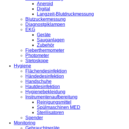
Aneroid
Digital
Langzeit-Blutdruckmessung
Blutzuckermessung
Diagnostgiklampen
EKG
Geräte
Sauganlagen
Zubehör
Fieberthermometer
Photometer
Stetoskope
Hygiene
Flächendesinfektion
Händedesinfektion
Handschuhe
Hautdesinfektion
Hygienebekleidung
Instrumentenaufbereitung
Reinigungsmittel
Spülmaschinen MED
Sterilisatoren
Spender
Monitoring
Gebrauchtgeräte