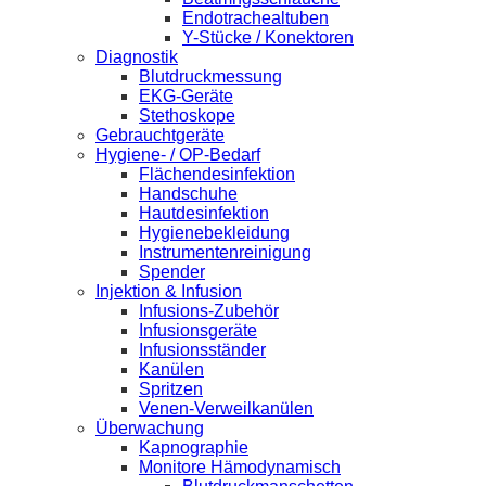
Endotrachealtuben
Y-Stücke / Konektoren
Diagnostik
Blutdruckmessung
EKG-Geräte
Stethoskope
Gebrauchtgeräte
Hygiene- / OP-Bedarf
Flächendesinfektion
Handschuhe
Hautdesinfektion
Hygienebekleidung
Instrumentenreinigung
Spender
Injektion & Infusion
Infusions-Zubehör
Infusionsgeräte
Infusionsständer
Kanülen
Spritzen
Venen-Verweilkanülen
Überwachung
Kapnographie
Monitore Hämodynamisch