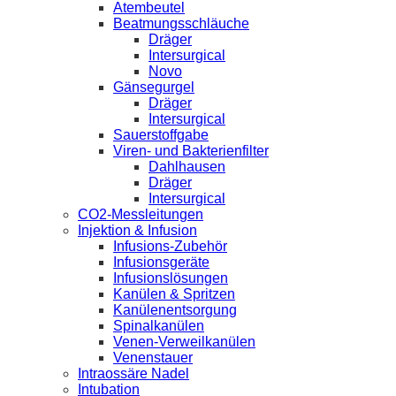
Atembeutel
Beatmungsschläuche
Dräger
Intersurgical
Novo
Gänsegurgel
Dräger
Intersurgical
Sauerstoffgabe
Viren- und Bakterienfilter
Dahlhausen
Dräger
Intersurgical
CO2-Messleitungen
Injektion & Infusion
Infusions-Zubehör
Infusionsgeräte
Infusionslösungen
Kanülen & Spritzen
Kanülenentsorgung
Spinalkanülen
Venen-Verweilkanülen
Venenstauer
Intraossäre Nadel
Intubation