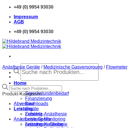
Zum
+49 (0) 9954 93030
Inhalt
Impressum
springen
AGB
+49 (0) 9954 93030
Products
Anästhesie Geräte
/
Medizinische Gasversorgung
/
Flowmeter
search
Home
Products
Neue Produkte
search
Sprechstundenbedarf
Produkt-Kategorien
Finanzierung
Abverkauf
Downloads
Geräte
Leistung
Zubehör
Leistung-Anästhesie
Anästhesie Geräte
Leistung-Monitoring
Anästhesie-Geräte
Leistung-Kardiologie