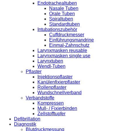
Endotrachealtuben
Nasale Tuben
Orale Tuben
Spiraltuben
Standardtuben
Intubationszubehör
Cuffdruckmesser
Einführungsmandrine
Einmal-Zahnschutz
Larynxmasken reusable
Larynxmasken single use
Larynxtuben
Wendl-Tuben
Pflaster
Injektionspflaster
Kanülenfixierpflaster
Rollenpflaster
Wundschnellverband
Verbandstoffe
Kompressen
Mull- / Fixierbinden
Zellstofftupfer
Defibrillation
Diagnostik
Blutdruckmessung