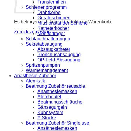
Transferhilfen
Schienenprogramm
Drahtkörbe
Geräteschienen
Es befinden sich keine Produkte im Warenkorb.
Infusionständer Schiene
Katheterköcher
Zurück zum Shop
Monitorträger
Schlauchhalterungen
Sekretabsaugung
Absaugkatheter
Bronchusabsaugung
OP-Feld-Absaugung
Spritzenpumpen
Wärmemanagement
Anästhesie Zubehör
Atemkalk
Beatmung Zubehör reusable
Anästhesiemasken
Atembeutel
Beatmungsschläuche
Gänsegurgeln
Kuhnsystem
Y-Stücke
Beatmung Zubehör Single use
Ansäthesiemasken