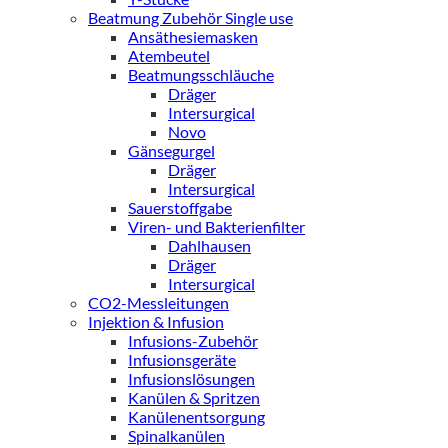
Beatmung Zubehör Single use
Ansäthesiemasken
Atembeutel
Beatmungsschläuche
Dräger
Intersurgical
Novo
Gänsegurgel
Dräger
Intersurgical
Sauerstoffgabe
Viren- und Bakterienfilter
Dahlhausen
Dräger
Intersurgical
CO2-Messleitungen
Injektion & Infusion
Infusions-Zubehör
Infusionsgeräte
Infusionslösungen
Kanülen & Spritzen
Kanülenentsorgung
Spinalkanülen