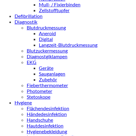
Mull- / Fixierbinden
Zellstofftupfer
Defibrillation
Diagnostik
Blutdruckmessung
Aneroid
Digital
Langzeit-Blutdruckmessung
Blutzuckermessung
Diagnostgiklampen
EKG
Geräte
Sauganlagen
Zubehör
Fieberthermometer
Photometer
Stetoskope
Hygiene
Flächendesinfektion
Händedesinfektion
Handschuhe
Hautdesinfektion
Hygienebekleidung