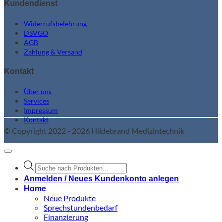
Kundendienst
Widerrufsbelehrung
DSVGO
AGB
Zahlung & Versand
Kontakt
Über uns
Services
Impressum
Kontakt
© Copyright 2022 - 2026 Hildebrand Medizintechnik
Products
search
Anmelden / Neues Kundenkonto anlegen
Home
Neue Produkte
Sprechstundenbedarf
Finanzierung