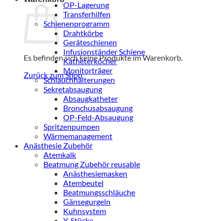
OP-Lagerung
Transferhilfen
Schienenprogramm
Drahtkörbe
Geräteschienen
Infusionständer Schiene
Es befinden sich keine Produkte im Warenkorb.
Katheterköcher
Monitorträger
Zurück zum Shop
Schlauchhalterungen
Sekretabsaugung
Absaugkatheter
Bronchusabsaugung
OP-Feld-Absaugung
Spritzenpumpen
Wärmemanagement
Anästhesie Zubehör
Atemkalk
Beatmung Zubehör reusable
Anästhesiemasken
Atembeutel
Beatmungsschläuche
Gänsegurgeln
Kuhnsystem
Y-Stücke