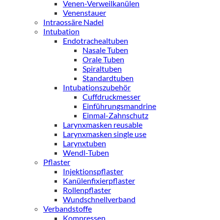
Venen-Verweilkanülen
Venenstauer
Intraossäre Nadel
Intubation
Endotrachealtuben
Nasale Tuben
Orale Tuben
Spiraltuben
Standardtuben
Intubationszubehör
Cuffdruckmesser
Einführungsmandrine
Einmal-Zahnschutz
Larynxmasken reusable
Larynxmasken single use
Larynxtuben
Wendl-Tuben
Pflaster
Injektionspflaster
Kanülenfixierpflaster
Rollenpflaster
Wundschnellverband
Verbandstoffe
Kompressen