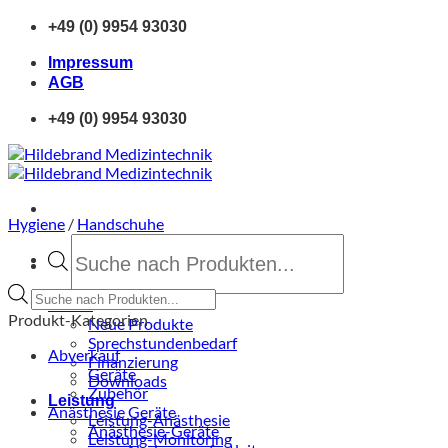
Zum
+49 (0) 9954 93030
Inhalt
springen
Impressum
AGB
+49 (0) 9954 93030
Hygiene
/
Handschuhe
Products
search
Products
Home
search
Produkt-Kategorien
Neue Produkte
Sprechstundenbedarf
Abverkauf
Finanzierung
Geräte
Downloads
Zubehör
Leistung
Anästhesie Geräte
Leistung-Anästhesie
Anästhesie-Geräte
Leistung-Monitoring