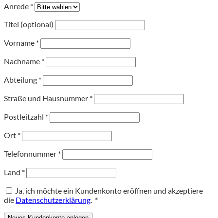
Anrede
*
Titel (optional)
Vorname
*
Nachname
*
Abteilung
*
Straße und Hausnummer
*
Postleitzahl
*
Ort
*
Telefonnummer
*
Land
*
Ja, ich möchte ein Kundenkonto eröffnen und akzeptiere
Erforderlich
die
Datenschutzerklärung
.
*
Neues Kundenkonto anlegen