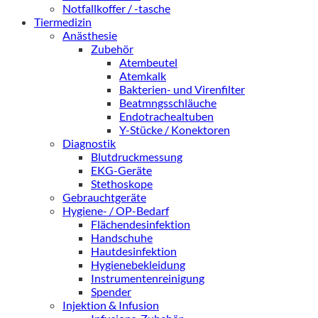
Notfallkoffer / -tasche
Tiermedizin
Anästhesie
Zubehör
Atembeutel
Atemkalk
Bakterien- und Virenfilter
Beatmngsschläuche
Endotrachealtuben
Y-Stücke / Konektoren
Diagnostik
Blutdruckmessung
EKG-Geräte
Stethoskope
Gebrauchtgeräte
Hygiene- / OP-Bedarf
Flächendesinfektion
Handschuhe
Hautdesinfektion
Hygienebekleidung
Instrumentenreinigung
Spender
Injektion & Infusion