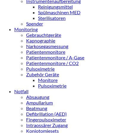
Instrumentenaufbereitung
Reinigungsmittel
Spülmaschinen MED
Sterilisatoren
Spender
Monitoring
Gebrauchtgeräte
Kapnographie
Narkosegasmessung
Patientenmonitore
Patientenmonitore / A-Gase
Patientenmonitore / CO2
Pulsoximetrie
Zubehör Geräte
Monitore
Pulsoximetrie
Notfall
Absaugung
Ampullarium
Beatmung
Defibrillation (AED)
Fingerpulsoximeter
Intraossärer Zugang
Koniotomiesets