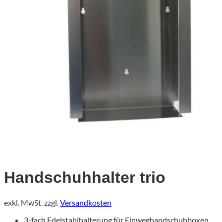
Handschuhhalter trio
exkl. MwSt.
zzgl.
Versandkosten
3-fach Edelstahlhalterung für Einweghandschuhboxen