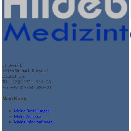
Sandweg 1
94436 Simbach-Ruhstorf
Deutschland
Tel. +49 (0) 9954 - 930 - 30
Fax. +49 (0) 9954 - 930 - 31
Mein Konto
Meine Bestellungen
Meine Adresse
Meine Informationen