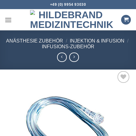
Zum
+49 (0) 9954 93030
Inhalt
springen
ANÄSTHESIE ZUBEHÖR
/
INJEKTION & INFUSION
/
INFUSIONS-ZUBEHÖR