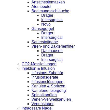
Ansäthesiemasken
Atembeutel
Beatmungsschläuche
Dräger
Intersurgical
Novo
Gänsegurgel
Dräger
Intersurgical
Sauerstoffgabe
Viren- und Bakterienfilter
Dahlhausen
Dräger
Intersurgical
CO2-Messleitungen
Injektion & Infusion
Infusions-Zubehör
Infusionsgeräte
Infusionslösungen
Kanülen & Spritzen
Kanülenentsorgung
Spinalkanülen
Venen-Verweilkanülen
Venenstauer
Intraossäre Nadel