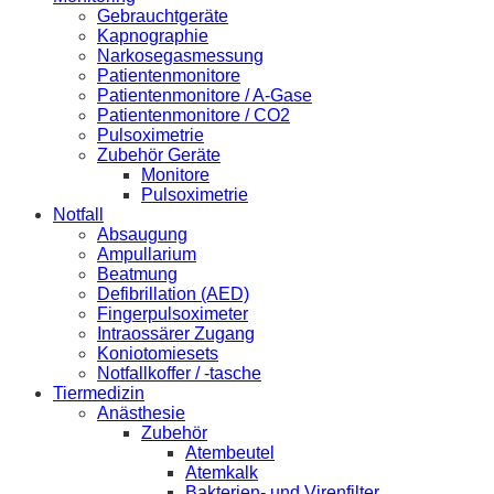
Gebrauchtgeräte
Kapnographie
Narkosegasmessung
Patientenmonitore
Patientenmonitore / A-Gase
Patientenmonitore / CO2
Pulsoximetrie
Zubehör Geräte
Monitore
Pulsoximetrie
Notfall
Absaugung
Ampullarium
Beatmung
Defibrillation (AED)
Fingerpulsoximeter
Intraossärer Zugang
Koniotomiesets
Notfallkoffer / -tasche
Tiermedizin
Anästhesie
Zubehör
Atembeutel
Atemkalk
Bakterien- und Virenfilter