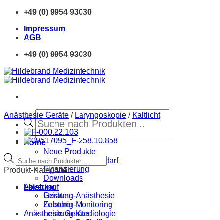
Zum
+49 (0) 9954 93030
Inhalt
Impressum
springen
AGB
+49 (0) 9954 93030
Products
Anästhesie Geräte
/
Laryngoskopie
/
Kaltlicht
search
Home
Neue Produkte
Products
Sprechstundenbedarf
search
Finanzierung
Produkt-Kategorien
Downloads
Abverkauf
Leistung
Geräte
Leistung-Anästhesie
Zubehör
Leistung-Monitoring
Anästhesie Geräte
Leistung-Kardiologie