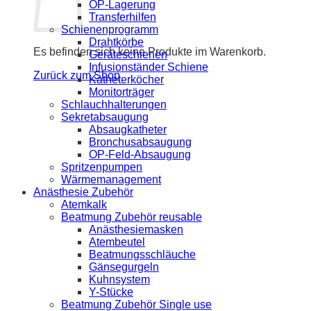
OP-Lagerung
Transferhilfen
Schienenprogramm
Drahtkörbe
Es befinden sich keine Produkte im Warenkorb.
Geräteschienen
Infusionständer Schiene
Zurück zum Shop
Katheterköcher
Monitorträger
Schlauchhalterungen
Sekretabsaugung
Absaugkatheter
Bronchusabsaugung
OP-Feld-Absaugung
Spritzenpumpen
Wärmemanagement
Anästhesie Zubehör
Atemkalk
Beatmung Zubehör reusable
Anästhesiemasken
Atembeutel
Beatmungsschläuche
Gänsegurgeln
Kuhnsystem
Y-Stücke
Beatmung Zubehör Single use