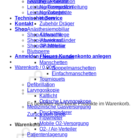
Anästhesie-Geräte
Leistung-Defibrillation
Narkosegasfortleitung
Leistung-Tiermedizin
Narkosegeräte
Leistung-Zubehör
Vapore
Technischer Service
Zubehör Dräger
Kontakt
Anästhesiemobiliar
Shop
Aufwachliege
Shop-Übersicht
Infusionsständer
Shop-Abverkauf
OP-Mobiliar
Shop-Anästhesie
Blutsperre
Anmelden / Neues Kundenkonto anlegen
Esmarchbinden
Manschetten
Warenkorb /
0,00
€
Doppelmanschetten
Einfachmanschetten
Tourniquets
Defibrillation
Laryngoskopie
Kaltlicht
Optische Laryngoskope
Es befinden sich keine Produkte im Warenkorb.
Medizinische Gasversorgung
Druckminderer
Zurück zum Shop
Flowmeter
Mobile O2-Versorgung
Warenkorb
O2- / Air-Verteiler
Patientenlagerung