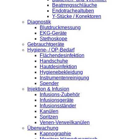
Beatmngsschläuche
Endotrachealtuben
Y-Stücke / Konektoren
Diagnostik
Blutdruckmessung
EKG-Geräte
Stethoskope
Gebrauchtgeräte
Hygiene- / OP-Bedarf
Flächendesinfektion
Handschuhe
Hautdesinfektion
Hygienebekleidung
Instrumentenreinigung
Spender
Injektion & Infusion
Infusions-Zubehör
Infusionsgeräte
Infusionsständer
Kanülen
Spritzen
Venen-Verweilkanülen
Überwachung
Kapnographie