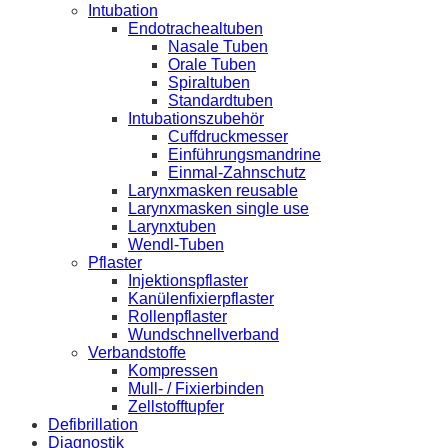
Intubation
Endotrachealtuben
Nasale Tuben
Orale Tuben
Spiraltuben
Standardtuben
Intubationszubehör
Cuffdruckmesser
Einführungsmandrine
Einmal-Zahnschutz
Larynxmasken reusable
Larynxmasken single use
Larynxtuben
Wendl-Tuben
Pflaster
Injektionspflaster
Kanülenfixierpflaster
Rollenpflaster
Wundschnellverband
Verbandstoffe
Kompressen
Mull- / Fixierbinden
Zellstofftupfer
Defibrillation
Diagnostik