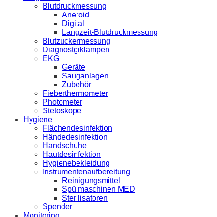
Blutdruckmessung
Aneroid
Digital
Langzeit-Blutdruckmessung
Blutzuckermessung
Diagnostgiklampen
EKG
Geräte
Sauganlagen
Zubehör
Fieberthermometer
Photometer
Stetoskope
Hygiene
Flächendesinfektion
Händedesinfektion
Handschuhe
Hautdesinfektion
Hygienebekleidung
Instrumentenaufbereitung
Reinigungsmittel
Spülmaschinen MED
Sterilisatoren
Spender
Monitoring