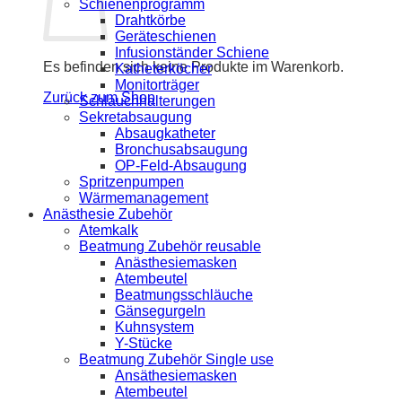
Schienenprogramm
Drahtkörbe
Geräteschienen
Infusionständer Schiene
Es befinden sich keine Produkte im Warenkorb.
Katheterköcher
Monitorträger
Zurück zum Shop
Schlauchhalterungen
Sekretabsaugung
Absaugkatheter
Bronchusabsaugung
OP-Feld-Absaugung
Spritzenpumpen
Wärmemanagement
Anästhesie Zubehör
Atemkalk
Beatmung Zubehör reusable
Anästhesiemasken
Atembeutel
Beatmungsschläuche
Gänsegurgeln
Kuhnsystem
Y-Stücke
Beatmung Zubehör Single use
Ansäthesiemasken
Atembeutel