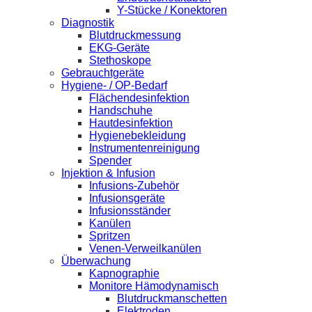
Y-Stücke / Konektoren
Diagnostik
Blutdruckmessung
EKG-Geräte
Stethoskope
Gebrauchtgeräte
Hygiene- / OP-Bedarf
Flächendesinfektion
Handschuhe
Hautdesinfektion
Hygienebekleidung
Instrumentenreinigung
Spender
Injektion & Infusion
Infusions-Zubehör
Infusionsgeräte
Infusionsständer
Kanülen
Spritzen
Venen-Verweilkanülen
Überwachung
Kapnographie
Monitore Hämodynamisch
Blutdruckmanschetten
Elektroden