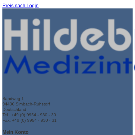
Preis nach Login
Sandweg 1
94436 Simbach-Ruhstorf
Deutschland
Tel. +49 (0) 9954 - 930 - 30
Fax. +49 (0) 9954 - 930 - 31
Mein Konto