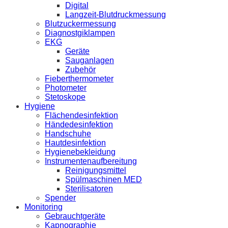
Digital
Langzeit-Blutdruckmessung
Blutzuckermessung
Diagnostgiklampen
EKG
Geräte
Sauganlagen
Zubehör
Fieberthermometer
Photometer
Stetoskope
Hygiene
Flächendesinfektion
Händedesinfektion
Handschuhe
Hautdesinfektion
Hygienebekleidung
Instrumentenaufbereitung
Reinigungsmittel
Spülmaschinen MED
Sterilisatoren
Spender
Monitoring
Gebrauchtgeräte
Kapnographie