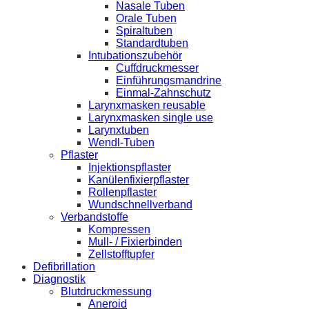
Nasale Tuben
Orale Tuben
Spiraltuben
Standardtuben
Intubationszubehör
Cuffdruckmesser
Einführungsmandrine
Einmal-Zahnschutz
Larynxmasken reusable
Larynxmasken single use
Larynxtuben
Wendl-Tuben
Pflaster
Injektionspflaster
Kanülenfixierpflaster
Rollenpflaster
Wundschnellverband
Verbandstoffe
Kompressen
Mull- / Fixierbinden
Zellstofftupfer
Defibrillation
Diagnostik
Blutdruckmessung
Aneroid