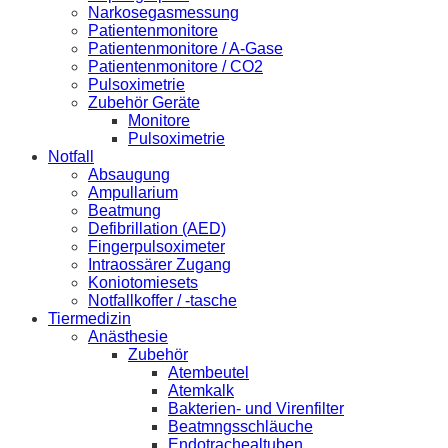
Narkosegasmessung
Patientenmonitore
Patientenmonitore / A-Gase
Patientenmonitore / CO2
Pulsoximetrie
Zubehör Geräte
Monitore
Pulsoximetrie
Notfall
Absaugung
Ampullarium
Beatmung
Defibrillation (AED)
Fingerpulsoximeter
Intraossärer Zugang
Koniotomiesets
Notfallkoffer / -tasche
Tiermedizin
Anästhesie
Zubehör
Atembeutel
Atemkalk
Bakterien- und Virenfilter
Beatmngsschläuche
Endotrachealtuben