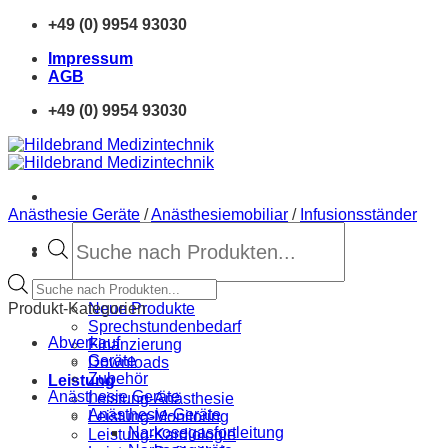
Zum
+49 (0) 9954 93030
Inhalt
Impressum
springen
AGB
+49 (0) 9954 93030
Anästhesie Geräte
/
Anästhesiemobiliar
/
Infusionsständer
Products
search
Products
Home
search
Produkt-Kategorien
Neue Produkte
Sprechstundenbedarf
Abverkauf
Finanzierung
Geräte
Downloads
Zubehör
Leistung
Anästhesie Geräte
Leistung-Anästhesie
Anästhesie-Geräte
Leistung-Monitoring
Narkosegasfortleitung
Leistung-Kardiologie