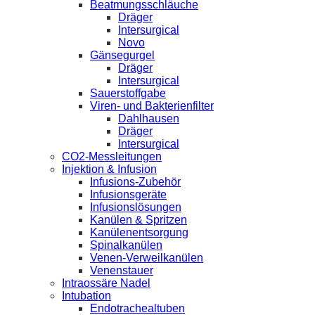
Beatmungsschläuche
Dräger
Intersurgical
Novo
Gänsegurgel
Dräger
Intersurgical
Sauerstoffgabe
Viren- und Bakterienfilter
Dahlhausen
Dräger
Intersurgical
CO2-Messleitungen
Injektion & Infusion
Infusions-Zubehör
Infusionsgeräte
Infusionslösungen
Kanülen & Spritzen
Kanülenentsorgung
Spinalkanülen
Venen-Verweilkanülen
Venenstauer
Intraossäre Nadel
Intubation
Endotrachealtuben