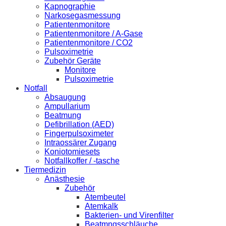
Kapnographie
Narkosegasmessung
Patientenmonitore
Patientenmonitore / A-Gase
Patientenmonitore / CO2
Pulsoximetrie
Zubehör Geräte
Monitore
Pulsoximetrie
Notfall
Absaugung
Ampullarium
Beatmung
Defibrillation (AED)
Fingerpulsoximeter
Intraossärer Zugang
Koniotomiesets
Notfallkoffer / -tasche
Tiermedizin
Anästhesie
Zubehör
Atembeutel
Atemkalk
Bakterien- und Virenfilter
Beatmngsschläuche