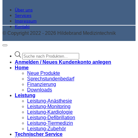
Über uns
Services
Impressum
Kontakt
© Copyright 2022 - 2026 Hildebrand Medizintechnik
Products
search
Anmelden / Neues Kundenkonto anlegen
Home
Neue Produkte
Sprechstundenbedarf
Finanzierung
Downloads
Leistung
Leistung-Anästhesie
Leistung-Monitoring
Leistung-Kardiologie
Leistung-Defibrillation
Leistung-Tiermedizin
Leistung-Zubehör
Technischer Service