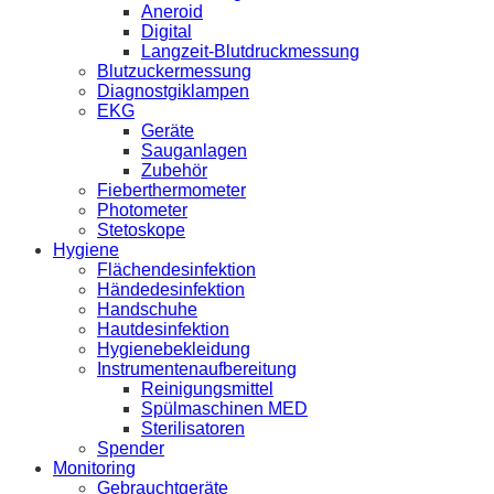
Aneroid
Digital
Langzeit-Blutdruckmessung
Blutzuckermessung
Diagnostgiklampen
EKG
Geräte
Sauganlagen
Zubehör
Fieberthermometer
Photometer
Stetoskope
Hygiene
Flächendesinfektion
Händedesinfektion
Handschuhe
Hautdesinfektion
Hygienebekleidung
Instrumentenaufbereitung
Reinigungsmittel
Spülmaschinen MED
Sterilisatoren
Spender
Monitoring
Gebrauchtgeräte