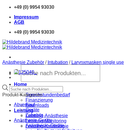
Zum
+49 (0) 9954 93030
Inhalt
Impressum
springen
AGB
+49 (0) 9954 93030
Anästhesie Zubehör
/
Intubation
/
Larynxmasken single use
Products
search
Home
Products
Neue Produkte
search
Produkt-Kategorien
Sprechstundenbedarf
Finanzierung
Abverkauf
Downloads
Geräte
Leistung
Zubehör
Leistung-Anästhesie
Anästhesie Geräte
Leistung-Monitoring
Anästhesie-Geräte
Leistung-Kardiologie