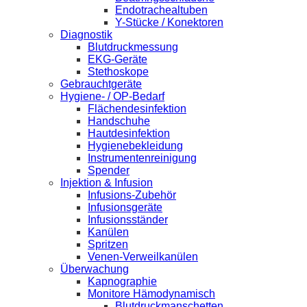
Endotrachealtuben
Y-Stücke / Konektoren
Diagnostik
Blutdruckmessung
EKG-Geräte
Stethoskope
Gebrauchtgeräte
Hygiene- / OP-Bedarf
Flächendesinfektion
Handschuhe
Hautdesinfektion
Hygienebekleidung
Instrumentenreinigung
Spender
Injektion & Infusion
Infusions-Zubehör
Infusionsgeräte
Infusionsständer
Kanülen
Spritzen
Venen-Verweilkanülen
Überwachung
Kapnographie
Monitore Hämodynamisch
Blutdruckmanschetten