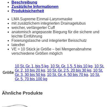
Beschreibung
Zusätzliche Informationen
Produktsicherheit
LMA Supreme Einmal-Larynxmaske
mit zusätzlichem integrierten Drainagetubus
weicher, verlängerter Cuff
anatomisch angepasste Biegung für die sichere und
leichte Einführung
Fixierungslasche und integrierter Beisschutz
latexfrei
VE = 10 Stück je Größe – bei Mengenabnahme
verschiedene Größen möglich
10 St. Gr. 1, bis 5 kg
,
10 St. Gr. 1,5, 5 bis 10 kg
,
10 St.
Gr. 2, 10 bis 20 kg
,
10 St. Gr. 2,5, 20 bis 30 kg
,
10 St.
Größe
Gr. 3, 30 bis 50 kg
,
10 St. Gr. 4, 50 bis 70 kg
,
10 St.
Gr. 5, 70 bis 100 kg
Ähnliche Produkte