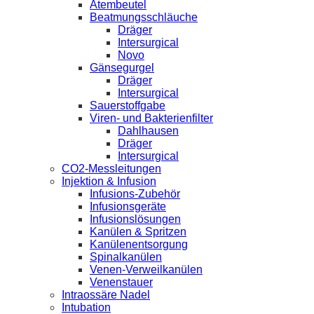
Atembeutel
Beatmungsschläuche
Dräger
Intersurgical
Novo
Gänsegurgel
Dräger
Intersurgical
Sauerstoffgabe
Viren- und Bakterienfilter
Dahlhausen
Dräger
Intersurgical
CO2-Messleitungen
Injektion & Infusion
Infusions-Zubehör
Infusionsgeräte
Infusionslösungen
Kanülen & Spritzen
Kanülenentsorgung
Spinalkanülen
Venen-Verweilkanülen
Venenstauer
Intraossäre Nadel
Intubation