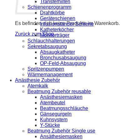
Transferhilfen
Schienenprogramm
Drahtkörbe
Geräteschienen
Es befinden sich keine Produkte im Warenkorb.
Infusionständer Schiene
Katheterköcher
Zurück zum Shop
Monitorträger
Schlauchhalterungen
Sekretabsaugung
Absaugkatheter
Bronchusabsaugung
OP-Feld-Absaugung
Spritzenpumpen
Wärmemanagement
Anästhesie Zubehör
Atemkalk
Beatmung Zubehör reusable
Anästhesiemasken
Atembeutel
Beatmungsschläuche
Gänsegurgeln
Kuhnsystem
Y-Stücke
Beatmung Zubehör Single use
Ansäthesiemasken