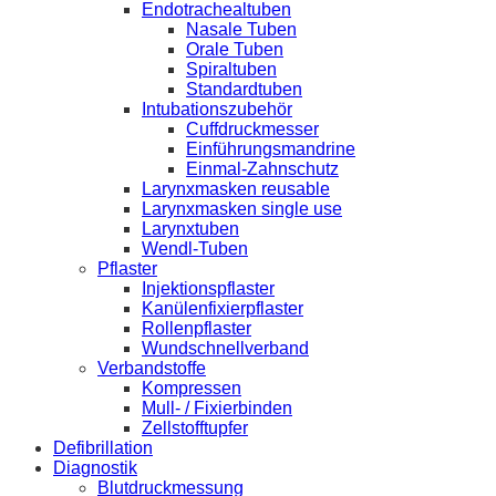
Endotrachealtuben
Nasale Tuben
Orale Tuben
Spiraltuben
Standardtuben
Intubationszubehör
Cuffdruckmesser
Einführungsmandrine
Einmal-Zahnschutz
Larynxmasken reusable
Larynxmasken single use
Larynxtuben
Wendl-Tuben
Pflaster
Injektionspflaster
Kanülenfixierpflaster
Rollenpflaster
Wundschnellverband
Verbandstoffe
Kompressen
Mull- / Fixierbinden
Zellstofftupfer
Defibrillation
Diagnostik
Blutdruckmessung