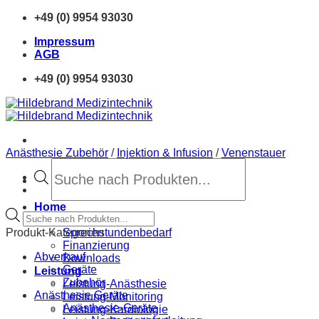
Zum
+49 (0) 9954 93030
Inhalt
Impressum
springen
AGB
+49 (0) 9954 93030
Anästhesie Zubehör
/
Injektion & Infusion
/
Venenstauer
Products
search
Home
Products
Neue Produkte
search
Produkt-Kategorien
Sprechstundenbedarf
Finanzierung
Abverkauf
Downloads
Geräte
Leistung
Zubehör
Leistung-Anästhesie
Anästhesie Geräte
Leistung-Monitoring
Anästhesie-Geräte
Leistung-Kardiologie