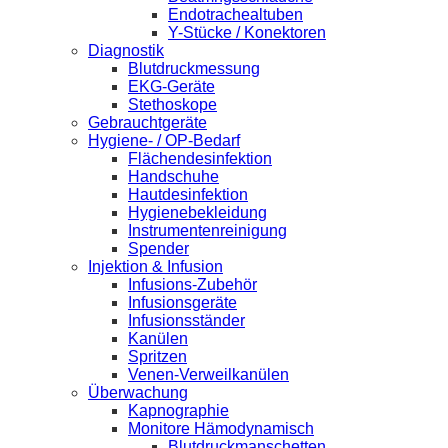
Endotrachealtuben
Y-Stücke / Konektoren
Diagnostik
Blutdruckmessung
EKG-Geräte
Stethoskope
Gebrauchtgeräte
Hygiene- / OP-Bedarf
Flächendesinfektion
Handschuhe
Hautdesinfektion
Hygienebekleidung
Instrumentenreinigung
Spender
Injektion & Infusion
Infusions-Zubehör
Infusionsgeräte
Infusionsständer
Kanülen
Spritzen
Venen-Verweilkanülen
Überwachung
Kapnographie
Monitore Hämodynamisch
Blutdruckmanschetten