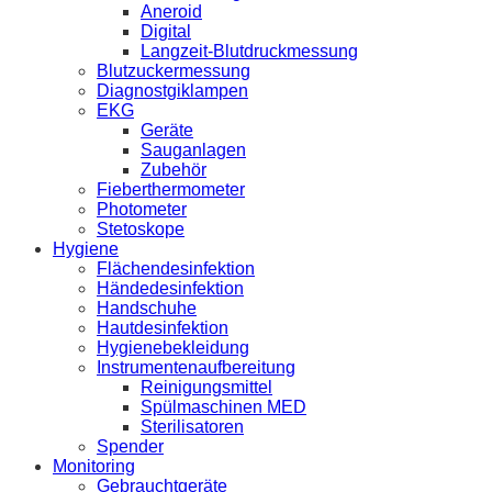
Aneroid
Digital
Langzeit-Blutdruckmessung
Blutzuckermessung
Diagnostgiklampen
EKG
Geräte
Sauganlagen
Zubehör
Fieberthermometer
Photometer
Stetoskope
Hygiene
Flächendesinfektion
Händedesinfektion
Handschuhe
Hautdesinfektion
Hygienebekleidung
Instrumentenaufbereitung
Reinigungsmittel
Spülmaschinen MED
Sterilisatoren
Spender
Monitoring
Gebrauchtgeräte