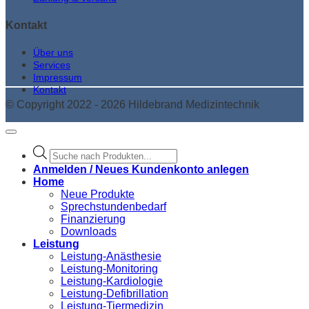
Kontakt
Über uns
Services
Impressum
Kontakt
© Copyright 2022 - 2026 Hildebrand Medizintechnik
Products
search
Anmelden / Neues Kundenkonto anlegen
Home
Neue Produkte
Sprechstundenbedarf
Finanzierung
Downloads
Leistung
Leistung-Anästhesie
Leistung-Monitoring
Leistung-Kardiologie
Leistung-Defibrillation
Leistung-Tiermedizin