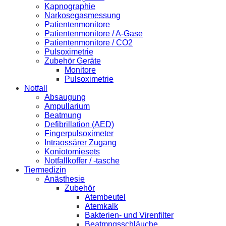
Kapnographie
Narkosegasmessung
Patientenmonitore
Patientenmonitore / A-Gase
Patientenmonitore / CO2
Pulsoximetrie
Zubehör Geräte
Monitore
Pulsoximetrie
Notfall
Absaugung
Ampullarium
Beatmung
Defibrillation (AED)
Fingerpulsoximeter
Intraossärer Zugang
Koniotomiesets
Notfallkoffer / -tasche
Tiermedizin
Anästhesie
Zubehör
Atembeutel
Atemkalk
Bakterien- und Virenfilter
Beatmngsschläuche