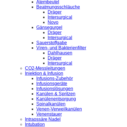
Atembeutel
Beatmungsschläuche
Dräger
Intersurgical
Novo
Gänsegurgel
Dräger
Intersurgical
Sauerstoffgabe
Viren- und Bakterienfilter
Dahlhausen
Dräger
Intersurgical
CO2-Messleitungen
Injektion & Infusion
Infusions-Zubehör
Infusionsgeräte
Infusionslösungen
Kanülen & Spritzen
Kanülenentsorgung
Spinalkanülen
Venen-Verweilkanülen
Venenstauer
Intraossäre Nadel
Intubation