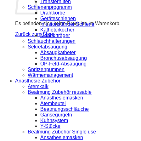
Transferhilfen
Schienenprogramm
Drahtkörbe
Geräteschienen
Es befinden sich keine Produkte im Warenkorb.
Infusionständer Schiene
Katheterköcher
Zurück zum Shop
Monitorträger
Schlauchhalterungen
Sekretabsaugung
Absaugkatheter
Bronchusabsaugung
OP-Feld-Absaugung
Spritzenpumpen
Wärmemanagement
Anästhesie Zubehör
Atemkalk
Beatmung Zubehör reusable
Anästhesiemasken
Atembeutel
Beatmungsschläuche
Gänsegurgeln
Kuhnsystem
Y-Stücke
Beatmung Zubehör Single use
Ansäthesiemasken