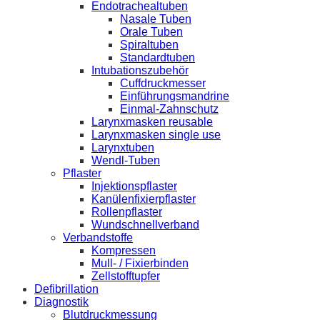
Endotrachealtuben
Nasale Tuben
Orale Tuben
Spiraltuben
Standardtuben
Intubationszubehör
Cuffdruckmesser
Einführungsmandrine
Einmal-Zahnschutz
Larynxmasken reusable
Larynxmasken single use
Larynxtuben
Wendl-Tuben
Pflaster
Injektionspflaster
Kanülenfixierpflaster
Rollenpflaster
Wundschnellverband
Verbandstoffe
Kompressen
Mull- / Fixierbinden
Zellstofftupfer
Defibrillation
Diagnostik
Blutdruckmessung