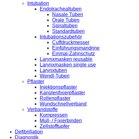
Intubation
Endotrachealtuben
Nasale Tuben
Orale Tuben
Spiraltuben
Standardtuben
Intubationszubehör
Cuffdruckmesser
Einführungsmandrine
Einmal-Zahnschutz
Larynxmasken reusable
Larynxmasken single use
Larynxtuben
Wendl-Tuben
Pflaster
Injektionspflaster
Kanülenfixierpflaster
Rollenpflaster
Wundschnellverband
Verbandstoffe
Kompressen
Mull- / Fixierbinden
Zellstofftupfer
Defibrillation
Diagnostik