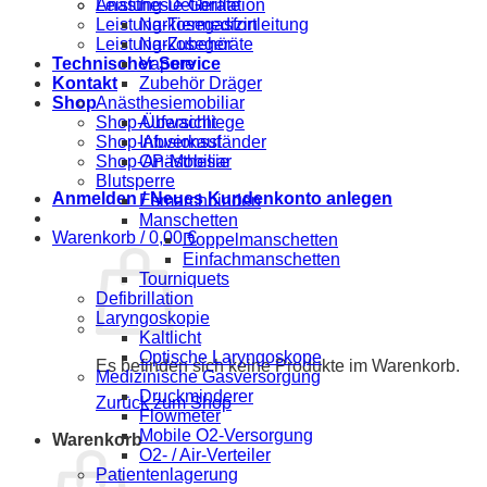
Anästhesie-Geräte
Leistung-Defibrillation
Narkosegasfortleitung
Leistung-Tiermedizin
Narkosegeräte
Leistung-Zubehör
Vapore
Technischer Service
Zubehör Dräger
Kontakt
Anästhesiemobiliar
Shop
Aufwachliege
Shop-Übersicht
Infusionsständer
Shop-Abverkauf
OP-Mobiliar
Shop-Anästhesie
Blutsperre
Anmelden / Neues Kundenkonto anlegen
Esmarchbinden
Manschetten
Warenkorb /
0,00
€
Doppelmanschetten
Einfachmanschetten
Tourniquets
Defibrillation
Laryngoskopie
Kaltlicht
Optische Laryngoskope
Es befinden sich keine Produkte im Warenkorb.
Medizinische Gasversorgung
Druckminderer
Zurück zum Shop
Flowmeter
Mobile O2-Versorgung
Warenkorb
O2- / Air-Verteiler
Patientenlagerung