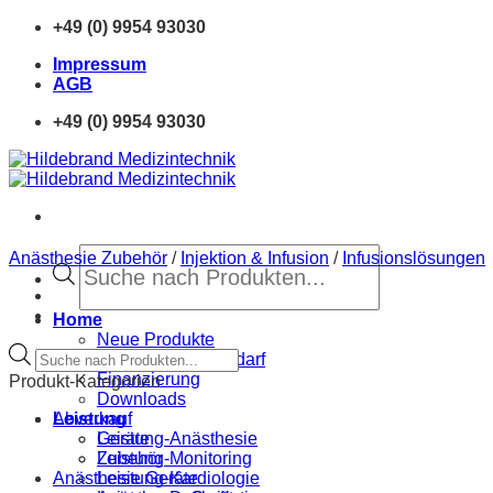
Zum
+49 (0) 9954 93030
Inhalt
Impressum
springen
AGB
+49 (0) 9954 93030
Products
Anästhesie Zubehör
/
Injektion & Infusion
/
Infusionslösungen
search
Home
Neue Produkte
Products
Sprechstundenbedarf
search
Finanzierung
Produkt-Kategorien
Downloads
Abverkauf
Leistung
Geräte
Leistung-Anästhesie
Zubehör
Leistung-Monitoring
Anästhesie Geräte
Leistung-Kardiologie