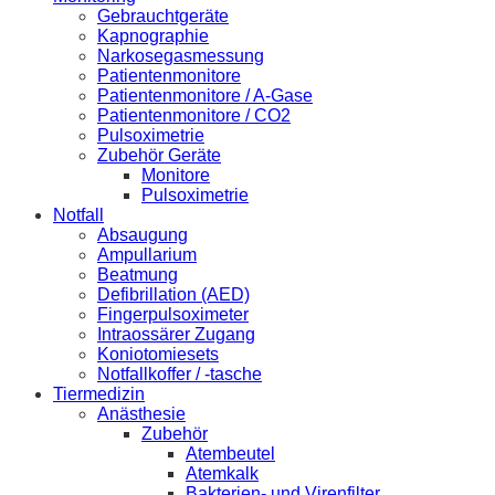
Gebrauchtgeräte
Kapnographie
Narkosegasmessung
Patientenmonitore
Patientenmonitore / A-Gase
Patientenmonitore / CO2
Pulsoximetrie
Zubehör Geräte
Monitore
Pulsoximetrie
Notfall
Absaugung
Ampullarium
Beatmung
Defibrillation (AED)
Fingerpulsoximeter
Intraossärer Zugang
Koniotomiesets
Notfallkoffer / -tasche
Tiermedizin
Anästhesie
Zubehör
Atembeutel
Atemkalk
Bakterien- und Virenfilter