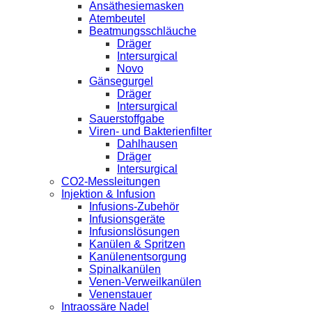
Ansäthesiemasken
Atembeutel
Beatmungsschläuche
Dräger
Intersurgical
Novo
Gänsegurgel
Dräger
Intersurgical
Sauerstoffgabe
Viren- und Bakterienfilter
Dahlhausen
Dräger
Intersurgical
CO2-Messleitungen
Injektion & Infusion
Infusions-Zubehör
Infusionsgeräte
Infusionslösungen
Kanülen & Spritzen
Kanülenentsorgung
Spinalkanülen
Venen-Verweilkanülen
Venenstauer
Intraossäre Nadel