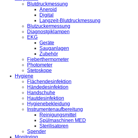
Blutdruckmessung
Aneroid
Digital
Langzeit-Blutdruckmessung
Blutzuckermessung
Diagnostgiklampen
EKG
Geräte
Sauganlagen
Zubehör
Fieberthermometer
Photometer
Stetoskope
Hygiene
Flächendesinfektion
Händedesinfektion
Handschuhe
Hautdesinfektion
Hygienebekleidung
Instrumentenaufbereitung
Reinigungsmittel
Spülmaschinen MED
Sterilisatoren
Spender
Monitoring