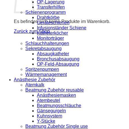
OP-Lagerung
Transferhilfen
Schienenprogramm
Drahtkörbe
Es befinden sich keine Produkte im Warenkorb.
Geräteschienen
Infusionständer Schiene
Zurück zum Shop
Katheterköcher
Monitorträger
Schlauchhalterungen
Sekretabsaugung
Absaugkatheter
Bronchusabsaugung
OP-Feld-Absaugung
Spritzenpumpen
Wärmemanagement
Anästhesie Zubehör
Atemkalk
Beatmung Zubehör reusable
Anästhesiemasken
Atembeutel
Beatmungsschläuche
Gänsegurgeln
Kuhnsystem
Y-Stücke
Beatmung Zubehör Single use