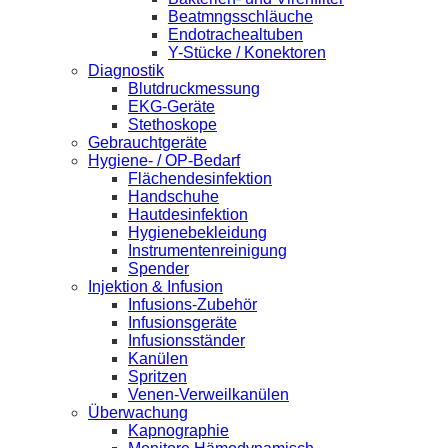
Beatmngsschläuche
Endotrachealtuben
Y-Stücke / Konektoren
Diagnostik
Blutdruckmessung
EKG-Geräte
Stethoskope
Gebrauchtgeräte
Hygiene- / OP-Bedarf
Flächendesinfektion
Handschuhe
Hautdesinfektion
Hygienebekleidung
Instrumentenreinigung
Spender
Injektion & Infusion
Infusions-Zubehör
Infusionsgeräte
Infusionsständer
Kanülen
Spritzen
Venen-Verweilkanülen
Überwachung
Kapnographie