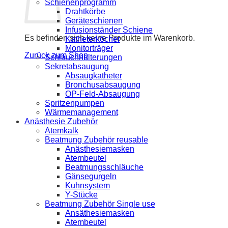
Schienenprogramm
Drahtkörbe
Geräteschienen
Infusionständer Schiene
Es befinden sich keine Produkte im Warenkorb.
Katheterköcher
Monitorträger
Zurück zum Shop
Schlauchhalterungen
Sekretabsaugung
Absaugkatheter
Bronchusabsaugung
OP-Feld-Absaugung
Spritzenpumpen
Wärmemanagement
Anästhesie Zubehör
Atemkalk
Beatmung Zubehör reusable
Anästhesiemasken
Atembeutel
Beatmungsschläuche
Gänsegurgeln
Kuhnsystem
Y-Stücke
Beatmung Zubehör Single use
Ansäthesiemasken
Atembeutel