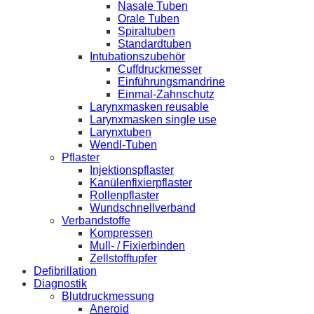
Nasale Tuben
Orale Tuben
Spiraltuben
Standardtuben
Intubationszubehör
Cuffdruckmesser
Einführungsmandrine
Einmal-Zahnschutz
Larynxmasken reusable
Larynxmasken single use
Larynxtuben
Wendl-Tuben
Pflaster
Injektionspflaster
Kanülenfixierpflaster
Rollenpflaster
Wundschnellverband
Verbandstoffe
Kompressen
Mull- / Fixierbinden
Zellstofftupfer
Defibrillation
Diagnostik
Blutdruckmessung
Aneroid