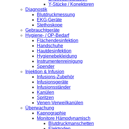
Y-Stücke / Konektoren
Diagnostik
Blutdruckmessung
EKG-Geräte
Stethoskope
Gebrauchtgeräte
Hygiene- / OP-Bedarf
Flächendesinfektion
Handschuhe
Hautdesinfektion
Hygienebekleidung
Instrumentenreinigung
Spender
Injektion & Infusion
Infusions-Zubehör
Infusionsgeräte
Infusionsständer
Kanülen
Spritzen
Venen-Verweilkanülen
Überwachung
Kapnographie
Monitore Hämodynamisch
Blutdruckmanschetten
Elektroden