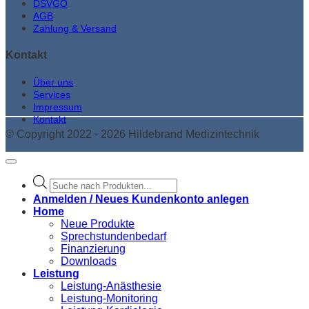
DSVGO
AGB
Zahlung & Versand
Kontakt
Über uns
Services
Impressum
Kontakt
© Copyright 2022 - 2026 Hildebrand Medizintechnik
Products
search
Anmelden / Neues Kundenkonto anlegen
Home
Neue Produkte
Sprechstundenbedarf
Finanzierung
Downloads
Leistung
Leistung-Anästhesie
Leistung-Monitoring