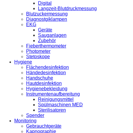
Digital
Langzeit-Blutdruckmessung
Blutzuckermessung
Diagnostgiklampen
EKG
Geräte
Sauganlagen
Zubehör
Fieberthermometer
Photometer
Stetoskope
Hygiene
Flächendesinfektion
Händedesinfektion
Handschuhe
Hautdesinfektion
Hygienebekleidung
Instrumentenaufbereitung
Reinigungsmittel
Spülmaschinen MED
Sterilisatoren
Spender
Monitoring
Gebrauchtgeräte
Kapnographie