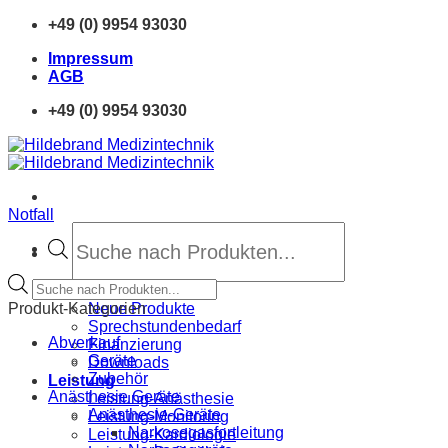
Zum
+49 (0) 9954 93030
Inhalt
Impressum
springen
AGB
+49 (0) 9954 93030
Notfall
Products
search
Products
Home
search
Produkt-Kategorien
Neue Produkte
Sprechstundenbedarf
Abverkauf
Finanzierung
Geräte
Downloads
Zubehör
Leistung
Anästhesie Geräte
Leistung-Anästhesie
Anästhesie-Geräte
Leistung-Monitoring
Narkosegasfortleitung
Leistung-Kardiologie