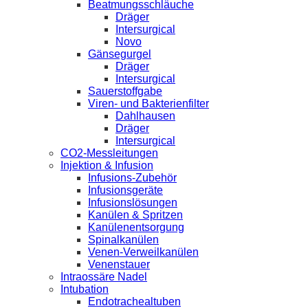
Beatmungsschläuche
Dräger
Intersurgical
Novo
Gänsegurgel
Dräger
Intersurgical
Sauerstoffgabe
Viren- und Bakterienfilter
Dahlhausen
Dräger
Intersurgical
CO2-Messleitungen
Injektion & Infusion
Infusions-Zubehör
Infusionsgeräte
Infusionslösungen
Kanülen & Spritzen
Kanülenentsorgung
Spinalkanülen
Venen-Verweilkanülen
Venenstauer
Intraossäre Nadel
Intubation
Endotrachealtuben