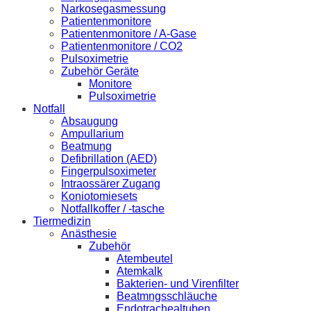
Narkosegasmessung
Patientenmonitore
Patientenmonitore / A-Gase
Patientenmonitore / CO2
Pulsoximetrie
Zubehör Geräte
Monitore
Pulsoximetrie
Notfall
Absaugung
Ampullarium
Beatmung
Defibrillation (AED)
Fingerpulsoximeter
Intraossärer Zugang
Koniotomiesets
Notfallkoffer / -tasche
Tiermedizin
Anästhesie
Zubehör
Atembeutel
Atemkalk
Bakterien- und Virenfilter
Beatmngsschläuche
Endotrachealtuben