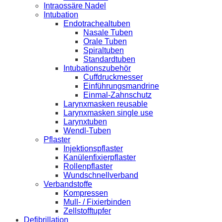
Intraossäre Nadel
Intubation
Endotrachealtuben
Nasale Tuben
Orale Tuben
Spiraltuben
Standardtuben
Intubationszubehör
Cuffdruckmesser
Einführungsmandrine
Einmal-Zahnschutz
Larynxmasken reusable
Larynxmasken single use
Larynxtuben
Wendl-Tuben
Pflaster
Injektionspflaster
Kanülenfixierpflaster
Rollenpflaster
Wundschnellverband
Verbandstoffe
Kompressen
Mull- / Fixierbinden
Zellstofftupfer
Defibrillation