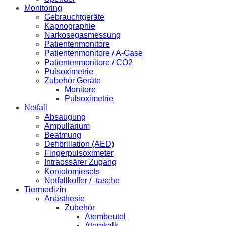
Monitoring
Gebrauchtgeräte
Kapnographie
Narkosegasmessung
Patientenmonitore
Patientenmonitore / A-Gase
Patientenmonitore / CO2
Pulsoximetrie
Zubehör Geräte
Monitore
Pulsoximetrie
Notfall
Absaugung
Ampullarium
Beatmung
Defibrillation (AED)
Fingerpulsoximeter
Intraossärer Zugang
Koniotomiesets
Notfallkoffer / -tasche
Tiermedizin
Anästhesie
Zubehör
Atembeutel
Atemkalk