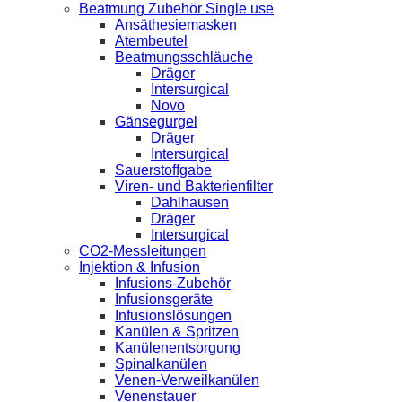
Beatmung Zubehör Single use
Ansäthesiemasken
Atembeutel
Beatmungsschläuche
Dräger
Intersurgical
Novo
Gänsegurgel
Dräger
Intersurgical
Sauerstoffgabe
Viren- und Bakterienfilter
Dahlhausen
Dräger
Intersurgical
CO2-Messleitungen
Injektion & Infusion
Infusions-Zubehör
Infusionsgeräte
Infusionslösungen
Kanülen & Spritzen
Kanülenentsorgung
Spinalkanülen
Venen-Verweilkanülen
Venenstauer