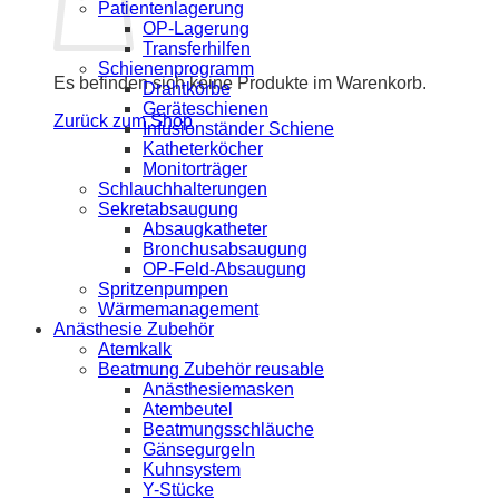
Patientenlagerung
OP-Lagerung
Transferhilfen
Schienenprogramm
Es befinden sich keine Produkte im Warenkorb.
Drahtkörbe
Geräteschienen
Zurück zum Shop
Infusionständer Schiene
Katheterköcher
Monitorträger
Schlauchhalterungen
Sekretabsaugung
Absaugkatheter
Bronchusabsaugung
OP-Feld-Absaugung
Spritzenpumpen
Wärmemanagement
Anästhesie Zubehör
Atemkalk
Beatmung Zubehör reusable
Anästhesiemasken
Atembeutel
Beatmungsschläuche
Gänsegurgeln
Kuhnsystem
Y-Stücke