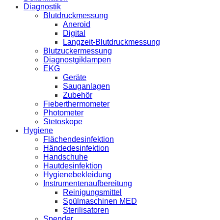
Diagnostik
Blutdruckmessung
Aneroid
Digital
Langzeit-Blutdruckmessung
Blutzuckermessung
Diagnostgiklampen
EKG
Geräte
Sauganlagen
Zubehör
Fieberthermometer
Photometer
Stetoskope
Hygiene
Flächendesinfektion
Händedesinfektion
Handschuhe
Hautdesinfektion
Hygienebekleidung
Instrumentenaufbereitung
Reinigungsmittel
Spülmaschinen MED
Sterilisatoren
Spender