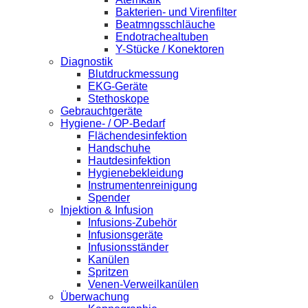
Bakterien- und Virenfilter
Beatmngsschläuche
Endotrachealtuben
Y-Stücke / Konektoren
Diagnostik
Blutdruckmessung
EKG-Geräte
Stethoskope
Gebrauchtgeräte
Hygiene- / OP-Bedarf
Flächendesinfektion
Handschuhe
Hautdesinfektion
Hygienebekleidung
Instrumentenreinigung
Spender
Injektion & Infusion
Infusions-Zubehör
Infusionsgeräte
Infusionsständer
Kanülen
Spritzen
Venen-Verweilkanülen
Überwachung