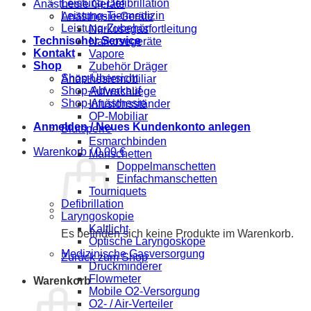
Leistung-Defibrillation
Anästhesie Geräte
Leistung-Tiermedizin
Anästhesie-Geräte
Leistung-Zubehör
Narkosegasfortleitung
Technischer Service
Narkosegeräte
Kontakt
Vapore
Shop
Zubehör Dräger
Shop-Übersicht
Anästhesiemobiliar
Shop-Abverkauf
Aufwachliege
Shop-Anästhesie
Infusionsständer
OP-Mobiliar
Anmelden / Neues Kundenkonto anlegen
Blutsperre
Esmarchbinden
Warenkorb /
0,00
€
Manschetten
Doppelmanschetten
Einfachmanschetten
Tourniquets
Defibrillation
Laryngoskopie
Kaltlicht
Es befinden sich keine Produkte im Warenkorb.
Optische Laryngoskope
Medizinische Gasversorgung
Zurück zum Shop
Druckminderer
Flowmeter
Warenkorb
Mobile O2-Versorgung
O2- / Air-Verteiler