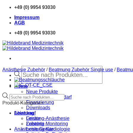
Zum
+49 (0) 9954 93030
Inhalt
Impressum
springen
AGB
+49 (0) 9954 93030
Products
Anästhesie Zubehör
/
Beatmung Zubehör Single use
/
Beatmu
search
Home
Neue Produkte
Products
Sprechstundenbedarf
search
Finanzierung
Produkt-Kategorien
Downloads
Abverkauf
Leistung
Geräte
Leistung-Anästhesie
Zubehör
Leistung-Monitoring
Anästhesie Geräte
Leistung-Kardiologie