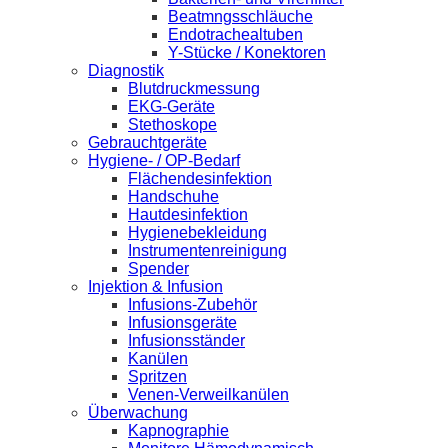
Beatmngsschläuche
Endotrachealtuben
Y-Stücke / Konektoren
Diagnostik
Blutdruckmessung
EKG-Geräte
Stethoskope
Gebrauchtgeräte
Hygiene- / OP-Bedarf
Flächendesinfektion
Handschuhe
Hautdesinfektion
Hygienebekleidung
Instrumentenreinigung
Spender
Injektion & Infusion
Infusions-Zubehör
Infusionsgeräte
Infusionsständer
Kanülen
Spritzen
Venen-Verweilkanülen
Überwachung
Kapnographie