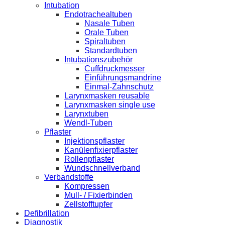
Intubation
Endotrachealtuben
Nasale Tuben
Orale Tuben
Spiraltuben
Standardtuben
Intubationszubehör
Cuffdruckmesser
Einführungsmandrine
Einmal-Zahnschutz
Larynxmasken reusable
Larynxmasken single use
Larynxtuben
Wendl-Tuben
Pflaster
Injektionspflaster
Kanülenfixierpflaster
Rollenpflaster
Wundschnellverband
Verbandstoffe
Kompressen
Mull- / Fixierbinden
Zellstofftupfer
Defibrillation
Diagnostik