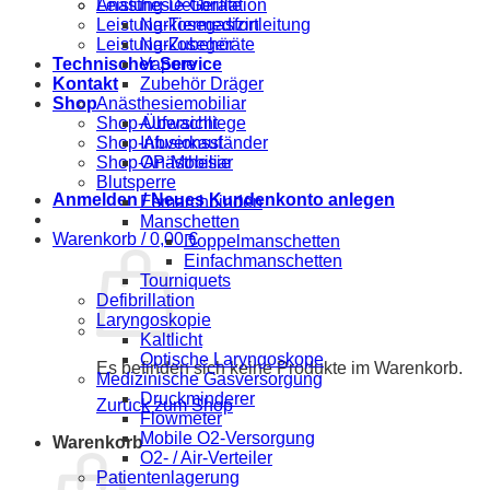
Anästhesie-Geräte
Leistung-Defibrillation
Narkosegasfortleitung
Leistung-Tiermedizin
Narkosegeräte
Leistung-Zubehör
Vapore
Technischer Service
Zubehör Dräger
Kontakt
Anästhesiemobiliar
Shop
Aufwachliege
Shop-Übersicht
Infusionsständer
Shop-Abverkauf
OP-Mobiliar
Shop-Anästhesie
Blutsperre
Anmelden / Neues Kundenkonto anlegen
Esmarchbinden
Manschetten
Warenkorb /
0,00
€
Doppelmanschetten
Einfachmanschetten
Tourniquets
Defibrillation
Laryngoskopie
Kaltlicht
Optische Laryngoskope
Es befinden sich keine Produkte im Warenkorb.
Medizinische Gasversorgung
Druckminderer
Zurück zum Shop
Flowmeter
Mobile O2-Versorgung
Warenkorb
O2- / Air-Verteiler
Patientenlagerung