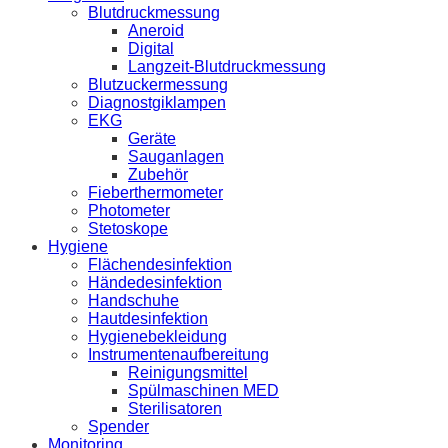
Blutdruckmessung
Aneroid
Digital
Langzeit-Blutdruckmessung
Blutzuckermessung
Diagnostgiklampen
EKG
Geräte
Sauganlagen
Zubehör
Fieberthermometer
Photometer
Stetoskope
Hygiene
Flächendesinfektion
Händedesinfektion
Handschuhe
Hautdesinfektion
Hygienebekleidung
Instrumentenaufbereitung
Reinigungsmittel
Spülmaschinen MED
Sterilisatoren
Spender
Monitoring