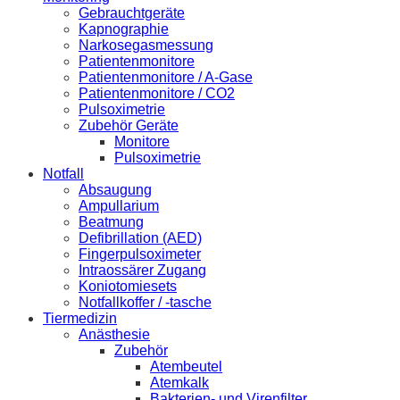
Gebrauchtgeräte
Kapnographie
Narkosegasmessung
Patientenmonitore
Patientenmonitore / A-Gase
Patientenmonitore / CO2
Pulsoximetrie
Zubehör Geräte
Monitore
Pulsoximetrie
Notfall
Absaugung
Ampullarium
Beatmung
Defibrillation (AED)
Fingerpulsoximeter
Intraossärer Zugang
Koniotomiesets
Notfallkoffer / -tasche
Tiermedizin
Anästhesie
Zubehör
Atembeutel
Atemkalk
Bakterien- und Virenfilter