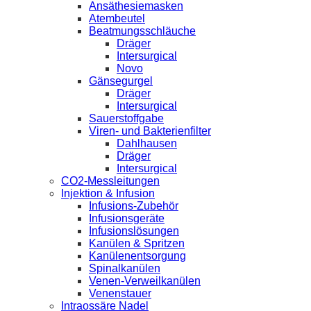
Ansäthesiemasken
Atembeutel
Beatmungsschläuche
Dräger
Intersurgical
Novo
Gänsegurgel
Dräger
Intersurgical
Sauerstoffgabe
Viren- und Bakterienfilter
Dahlhausen
Dräger
Intersurgical
CO2-Messleitungen
Injektion & Infusion
Infusions-Zubehör
Infusionsgeräte
Infusionslösungen
Kanülen & Spritzen
Kanülenentsorgung
Spinalkanülen
Venen-Verweilkanülen
Venenstauer
Intraossäre Nadel