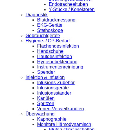
Endotrachealtuben
Y-Stücke / Konektoren
Diagnostik
Blutdruckmessung
EKG-Geräte
Stethoskope
Gebrauchtgeräte
Hygiene- / OP-Bedarf
Flächendesinfektion
Handschuhe
Hautdesinfektion
Hygienebekleidung
Instrumentenreinigung
Spender
Injektion & Infusion
Infusions-Zubehör
Infusionsgeräte
Infusionsständer
Kanülen
Spritzen
Venen-Verweilkanülen
Überwachung
Kapnographie
Monitore Hämodynamisch
Blutdruckmanschetten