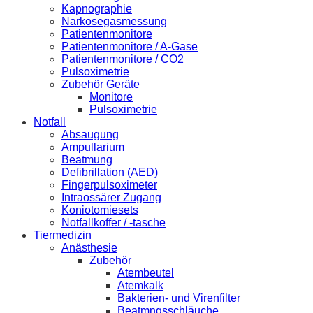
Kapnographie
Narkosegasmessung
Patientenmonitore
Patientenmonitore / A-Gase
Patientenmonitore / CO2
Pulsoximetrie
Zubehör Geräte
Monitore
Pulsoximetrie
Notfall
Absaugung
Ampullarium
Beatmung
Defibrillation (AED)
Fingerpulsoximeter
Intraossärer Zugang
Koniotomiesets
Notfallkoffer / -tasche
Tiermedizin
Anästhesie
Zubehör
Atembeutel
Atemkalk
Bakterien- und Virenfilter
Beatmngsschläuche