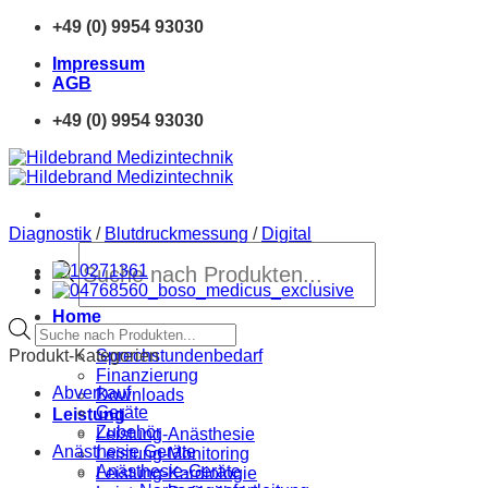
Zum
+49 (0) 9954 93030
Inhalt
Impressum
springen
AGB
+49 (0) 9954 93030
Diagnostik
/
Blutdruckmessung
/
Digital
Products
search
Home
Products
Neue Produkte
search
Produkt-Kategorien
Sprechstundenbedarf
Finanzierung
Abverkauf
Downloads
Geräte
Leistung
Zubehör
Leistung-Anästhesie
Anästhesie Geräte
Leistung-Monitoring
Anästhesie-Geräte
Leistung-Kardiologie