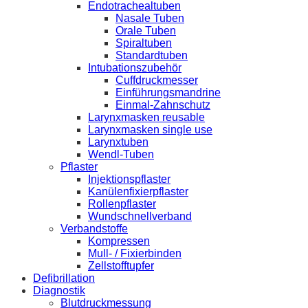
Endotrachealtuben
Nasale Tuben
Orale Tuben
Spiraltuben
Standardtuben
Intubationszubehör
Cuffdruckmesser
Einführungsmandrine
Einmal-Zahnschutz
Larynxmasken reusable
Larynxmasken single use
Larynxtuben
Wendl-Tuben
Pflaster
Injektionspflaster
Kanülenfixierpflaster
Rollenpflaster
Wundschnellverband
Verbandstoffe
Kompressen
Mull- / Fixierbinden
Zellstofftupfer
Defibrillation
Diagnostik
Blutdruckmessung