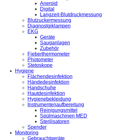
Aneroid
Digital
Langzeit-Blutdruckmessung
Blutzuckermessung
Diagnostgiklampen
EKG
Geräte
Sauganlagen
Zubehör
Fieberthermometer
Photometer
Stetoskope
Hygiene
Flächendesinfektion
Händedesinfektion
Handschuhe
Hautdesinfektion
Hygienebekleidung
Instrumentenaufbereitung
Reinigungsmittel
Spülmaschinen MED
Sterilisatoren
Spender
Monitoring
Gebrauchtgeräte