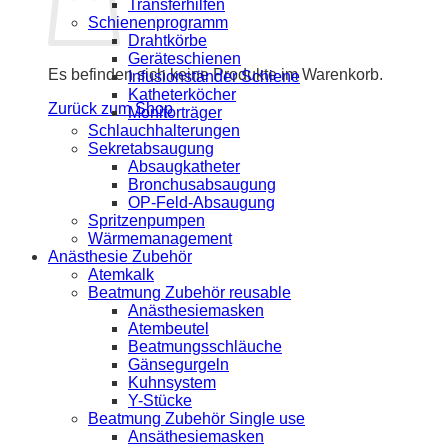
Transferhilfen
Schienenprogramm
Drahtkörbe
Geräteschienen
Es befinden sich keine Produkte im Warenkorb.
Infusionständer Schiene
Katheterköcher
Zurück zum Shop
Monitorträger
Schlauchhalterungen
Sekretabsaugung
Absaugkatheter
Bronchusabsaugung
OP-Feld-Absaugung
Spritzenpumpen
Wärmemanagement
Anästhesie Zubehör
Atemkalk
Beatmung Zubehör reusable
Anästhesiemasken
Atembeutel
Beatmungsschläuche
Gänsegurgeln
Kuhnsystem
Y-Stücke
Beatmung Zubehör Single use
Ansäthesiemasken