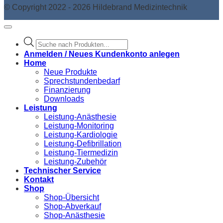
© Copyright 2022 - 2026 Hildebrand Medizintechnik
Products
search
Anmelden / Neues Kundenkonto anlegen
Home
Neue Produkte
Sprechstundenbedarf
Finanzierung
Downloads
Leistung
Leistung-Anästhesie
Leistung-Monitoring
Leistung-Kardiologie
Leistung-Defibrillation
Leistung-Tiermedizin
Leistung-Zubehör
Technischer Service
Kontakt
Shop
Shop-Übersicht
Shop-Abverkauf
Shop-Anästhesie