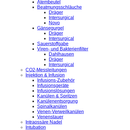
Atembeutel
Beatmungsschläuche
Dräger
Intersurgical
Novo
Gänsegurgel
Dräger
Intersurgical
Sauerstoffgabe
Viren- und Bakterienfilter
Dahlhausen
Dräger
Intersurgical
CO2-Messleitungen
Injektion & Infusion
Infusions-Zubehör
Infusionsgeräte
Infusionslösungen
Kanülen & Spritzen
Kanülenentsorgung
Spinalkanülen
Venen-Verweilkanülen
Venenstauer
Intraossäre Nadel
Intubation