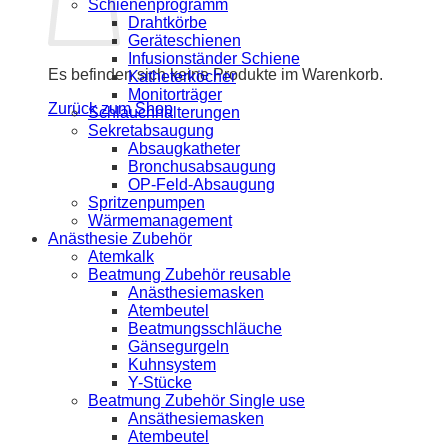
Schienenprogramm
Drahtkörbe
Geräteschienen
Infusionständer Schiene
Es befinden sich keine Produkte im Warenkorb.
Katheterköcher
Monitorträger
Zurück zum Shop
Schlauchhalterungen
Sekretabsaugung
Absaugkatheter
Bronchusabsaugung
OP-Feld-Absaugung
Spritzenpumpen
Wärmemanagement
Anästhesie Zubehör
Atemkalk
Beatmung Zubehör reusable
Anästhesiemasken
Atembeutel
Beatmungsschläuche
Gänsegurgeln
Kuhnsystem
Y-Stücke
Beatmung Zubehör Single use
Ansäthesiemasken
Atembeutel