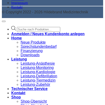
Impressum
Kontakt
© Copyright 2022 - 2026 Hildebrand Medizintechnik
Products
search
Anmelden / Neues Kundenkonto anlegen
Home
Neue Produkte
Sprechstundenbedarf
Finanzierung
Downloads
Leistung
Leistung-Anästhesie
Leistung-Monitoring
Leistung-Kardiologie
Leistung-Defibrillation
Leistung-Tiermedizin
Leistung-Zubehör
Technischer Service
Kontakt
Shop
Shop-Übersicht