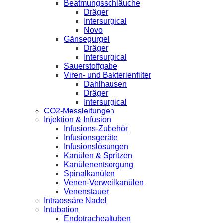
Beatmungsschläuche
Dräger
Intersurgical
Novo
Gänsegurgel
Dräger
Intersurgical
Sauerstoffgabe
Viren- und Bakterienfilter
Dahlhausen
Dräger
Intersurgical
CO2-Messleitungen
Injektion & Infusion
Infusions-Zubehör
Infusionsgeräte
Infusionslösungen
Kanülen & Spritzen
Kanülenentsorgung
Spinalkanülen
Venen-Verweilkanülen
Venenstauer
Intraossäre Nadel
Intubation
Endotrachealtuben