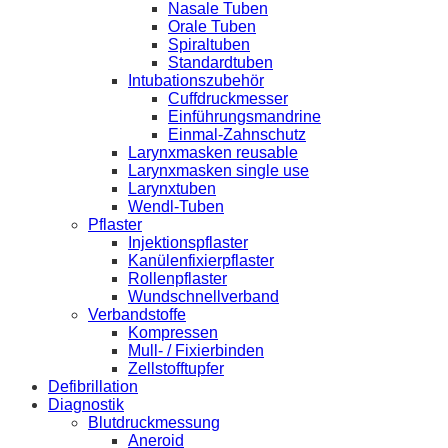
Nasale Tuben
Orale Tuben
Spiraltuben
Standardtuben
Intubationszubehör
Cuffdruckmesser
Einführungsmandrine
Einmal-Zahnschutz
Larynxmasken reusable
Larynxmasken single use
Larynxtuben
Wendl-Tuben
Pflaster
Injektionspflaster
Kanülenfixierpflaster
Rollenpflaster
Wundschnellverband
Verbandstoffe
Kompressen
Mull- / Fixierbinden
Zellstofftupfer
Defibrillation
Diagnostik
Blutdruckmessung
Aneroid