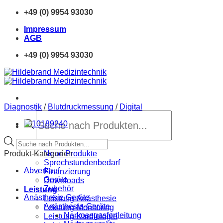
Zum
+49 (0) 9954 93030
Inhalt
Impressum
springen
AGB
+49 (0) 9954 93030
Diagnostik
/
Blutdruckmessung
/
Digital
Products
search
Products
Home
search
Produkt-Kategorien
Neue Produkte
Sprechstundenbedarf
Abverkauf
Finanzierung
Geräte
Downloads
Zubehör
Leistung
Anästhesie Geräte
Leistung-Anästhesie
Anästhesie-Geräte
Leistung-Monitoring
Narkosegasfortleitung
Leistung-Kardiologie