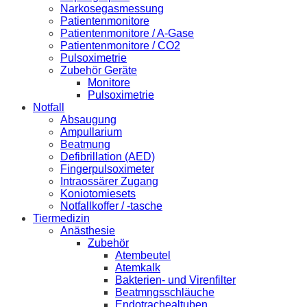
Narkosegasmessung
Patientenmonitore
Patientenmonitore / A-Gase
Patientenmonitore / CO2
Pulsoximetrie
Zubehör Geräte
Monitore
Pulsoximetrie
Notfall
Absaugung
Ampullarium
Beatmung
Defibrillation (AED)
Fingerpulsoximeter
Intraossärer Zugang
Koniotomiesets
Notfallkoffer / -tasche
Tiermedizin
Anästhesie
Zubehör
Atembeutel
Atemkalk
Bakterien- und Virenfilter
Beatmngsschläuche
Endotrachealtuben