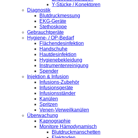
Y-Stücke / Konektoren
Diagnostik
Blutdruckmessung
EKG-Geräte
Stethoskope
Gebrauchtgeräte
Hygiene- / OP-Bedarf
Flächendesinfektion
Handschuhe
Hautdesinfektion
Hygienebekleidung
Instrumentenreinigung
Spender
Injektion & Infusion
Infusions-Zubehör
Infusionsgeräte
Infusionsständer
Kanülen
Spritzen
Venen-Verweilkanülen
Überwachung
Kapnographie
Monitore Hämodynamisch
Blutdruckmanschetten
Elektroden