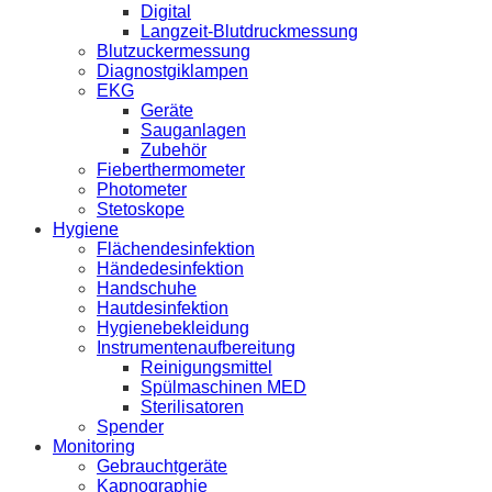
Digital
Langzeit-Blutdruckmessung
Blutzuckermessung
Diagnostgiklampen
EKG
Geräte
Sauganlagen
Zubehör
Fieberthermometer
Photometer
Stetoskope
Hygiene
Flächendesinfektion
Händedesinfektion
Handschuhe
Hautdesinfektion
Hygienebekleidung
Instrumentenaufbereitung
Reinigungsmittel
Spülmaschinen MED
Sterilisatoren
Spender
Monitoring
Gebrauchtgeräte
Kapnographie