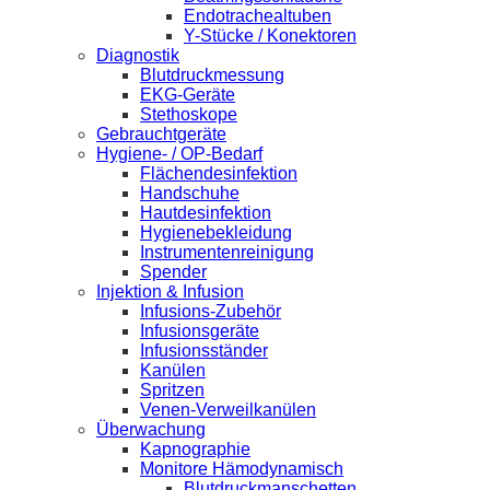
Endotrachealtuben
Y-Stücke / Konektoren
Diagnostik
Blutdruckmessung
EKG-Geräte
Stethoskope
Gebrauchtgeräte
Hygiene- / OP-Bedarf
Flächendesinfektion
Handschuhe
Hautdesinfektion
Hygienebekleidung
Instrumentenreinigung
Spender
Injektion & Infusion
Infusions-Zubehör
Infusionsgeräte
Infusionsständer
Kanülen
Spritzen
Venen-Verweilkanülen
Überwachung
Kapnographie
Monitore Hämodynamisch
Blutdruckmanschetten