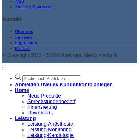
AGB
Zahlung & Versand
Kontakt
Über uns
Services
Impressum
Kontakt
© Copyright 2022 - 2026 Hildebrand Medizintechnik
Products
search
Anmelden / Neues Kundenkonto anlegen
Home
Neue Produkte
Sprechstundenbedarf
Finanzierung
Downloads
Leistung
Leistung-Anästhesie
Leistung-Monitoring
Leistung-Kardiologie