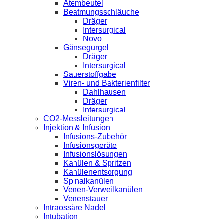
Atembeutel
Beatmungsschläuche
Dräger
Intersurgical
Novo
Gänsegurgel
Dräger
Intersurgical
Sauerstoffgabe
Viren- und Bakterienfilter
Dahlhausen
Dräger
Intersurgical
CO2-Messleitungen
Injektion & Infusion
Infusions-Zubehör
Infusionsgeräte
Infusionslösungen
Kanülen & Spritzen
Kanülenentsorgung
Spinalkanülen
Venen-Verweilkanülen
Venenstauer
Intraossäre Nadel
Intubation