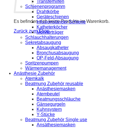
Transferhilfen
Schienenprogramm
Drahtkörbe
Geräteschienen
Es befinden sich keine Produkte im Warenkorb.
Infusionständer Schiene
Katheterköcher
Zurück zum Shop
Monitorträger
Schlauchhalterungen
Sekretabsaugung
Absaugkatheter
Bronchusabsaugung
OP-Feld-Absaugung
Spritzenpumpen
Wärmemanagement
Anästhesie Zubehör
Atemkalk
Beatmung Zubehör reusable
Anästhesiemasken
Atembeutel
Beatmungsschläuche
Gänsegurgeln
Kuhnsystem
Y-Stücke
Beatmung Zubehör Single use
Ansäthesiemasken