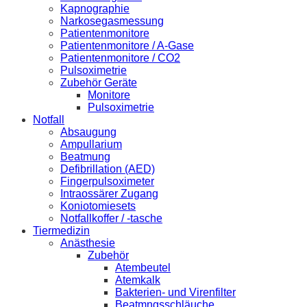
Kapnographie
Narkosegasmessung
Patientenmonitore
Patientenmonitore / A-Gase
Patientenmonitore / CO2
Pulsoximetrie
Zubehör Geräte
Monitore
Pulsoximetrie
Notfall
Absaugung
Ampullarium
Beatmung
Defibrillation (AED)
Fingerpulsoximeter
Intraossärer Zugang
Koniotomiesets
Notfallkoffer / -tasche
Tiermedizin
Anästhesie
Zubehör
Atembeutel
Atemkalk
Bakterien- und Virenfilter
Beatmngsschläuche