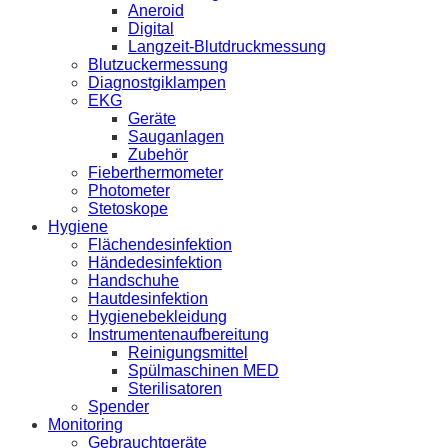
Aneroid
Digital
Langzeit-Blutdruckmessung
Blutzuckermessung
Diagnostgiklampen
EKG
Geräte
Sauganlagen
Zubehör
Fieberthermometer
Photometer
Stetoskope
Hygiene
Flächendesinfektion
Händedesinfektion
Handschuhe
Hautdesinfektion
Hygienebekleidung
Instrumentenaufbereitung
Reinigungsmittel
Spülmaschinen MED
Sterilisatoren
Spender
Monitoring
Gebrauchtgeräte