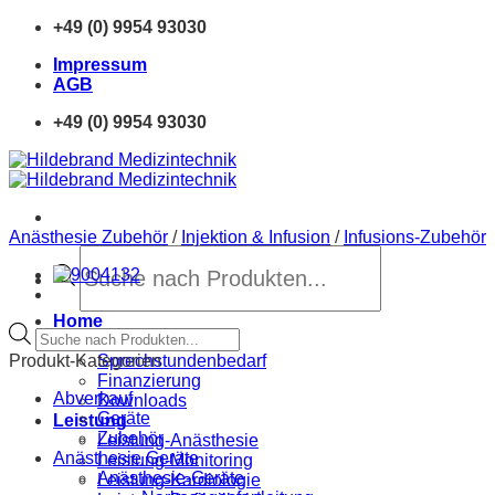
Zum
+49 (0) 9954 93030
Inhalt
Impressum
springen
AGB
+49 (0) 9954 93030
Anästhesie Zubehör
/
Injektion & Infusion
/
Infusions-Zubehör
Products
search
Home
Products
Neue Produkte
search
Produkt-Kategorien
Sprechstundenbedarf
Finanzierung
Abverkauf
Downloads
Geräte
Leistung
Zubehör
Leistung-Anästhesie
Anästhesie Geräte
Leistung-Monitoring
Anästhesie-Geräte
Leistung-Kardiologie