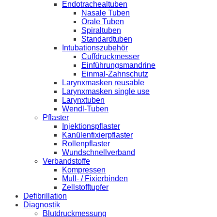
Endotrachealtuben
Nasale Tuben
Orale Tuben
Spiraltuben
Standardtuben
Intubationszubehör
Cuffdruckmesser
Einführungsmandrine
Einmal-Zahnschutz
Larynxmasken reusable
Larynxmasken single use
Larynxtuben
Wendl-Tuben
Pflaster
Injektionspflaster
Kanülenfixierpflaster
Rollenpflaster
Wundschnellverband
Verbandstoffe
Kompressen
Mull- / Fixierbinden
Zellstofftupfer
Defibrillation
Diagnostik
Blutdruckmessung