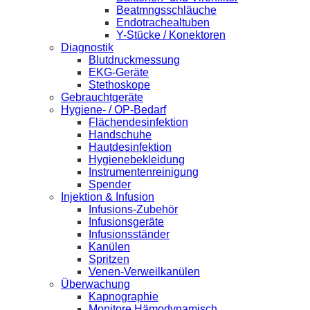
Beatmngsschläuche
Endotrachealtuben
Y-Stücke / Konektoren
Diagnostik
Blutdruckmessung
EKG-Geräte
Stethoskope
Gebrauchtgeräte
Hygiene- / OP-Bedarf
Flächendesinfektion
Handschuhe
Hautdesinfektion
Hygienebekleidung
Instrumentenreinigung
Spender
Injektion & Infusion
Infusions-Zubehör
Infusionsgeräte
Infusionsständer
Kanülen
Spritzen
Venen-Verweilkanülen
Überwachung
Kapnographie
Monitore Hämodynamisch