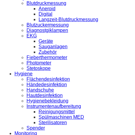
Blutdruckmessung
Aneroid
Digital
Langzeit-Blutdruckmessung
Blutzuckermessung
Diagnostgiklampen
EKG
Geräte
Sauganlagen
Zubehör
Fieberthermometer
Photometer
Stetoskope
Hygiene
Flächendesinfektion
Händedesinfektion
Handschuhe
Hautdesinfektion
Hygienebekleidung
Instrumentenaufbereitung
Reinigungsmittel
Spülmaschinen MED
Sterilisatoren
Spender
Monitoring