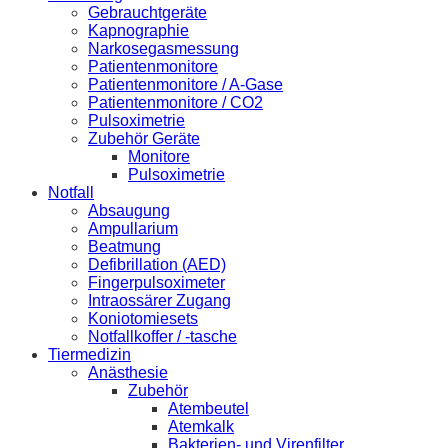
Gebrauchtgeräte
Kapnographie
Narkosegasmessung
Patientenmonitore
Patientenmonitore / A-Gase
Patientenmonitore / CO2
Pulsoximetrie
Zubehör Geräte
Monitore
Pulsoximetrie
Notfall
Absaugung
Ampullarium
Beatmung
Defibrillation (AED)
Fingerpulsoximeter
Intraossärer Zugang
Koniotomiesets
Notfallkoffer / -tasche
Tiermedizin
Anästhesie
Zubehör
Atembeutel
Atemkalk
Bakterien- und Virenfilter