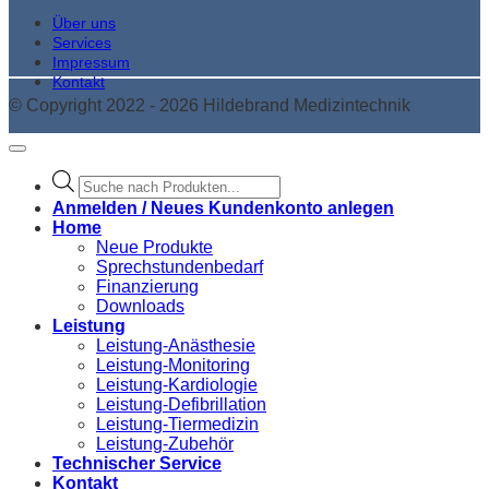
Über uns
Services
Impressum
Kontakt
© Copyright 2022 - 2026 Hildebrand Medizintechnik
Products
search
Anmelden / Neues Kundenkonto anlegen
Home
Neue Produkte
Sprechstundenbedarf
Finanzierung
Downloads
Leistung
Leistung-Anästhesie
Leistung-Monitoring
Leistung-Kardiologie
Leistung-Defibrillation
Leistung-Tiermedizin
Leistung-Zubehör
Technischer Service
Kontakt