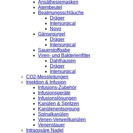
Ansäthesiemasken
Atembeutel
Beatmungsschläuche
Dräger
Intersurgical
Novo
Gänsegurgel
Dräger
Intersurgical
Sauerstoffgabe
Viren- und Bakterienfilter
Dahlhausen
Dräger
Intersurgical
CO2-Messleitungen
Injektion & Infusion
Infusions-Zubehör
Infusionsgeräte
Infusionslösungen
Kanülen & Spritzen
Kanülenentsorgung
Spinalkanülen
Venen-Verweilkanülen
Venenstauer
Intraossäre Nadel