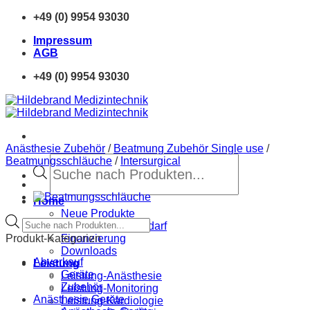
Zum
+49 (0) 9954 93030
Inhalt
Impressum
springen
AGB
+49 (0) 9954 93030
Anästhesie Zubehör
/
Beatmung Zubehör Single use
/
Products
Beatmungsschläuche
/
Intersurgical
search
Home
Neue Produkte
Products
Sprechstundenbedarf
search
Produkt-Kategorien
Finanzierung
Downloads
Abverkauf
Leistung
Geräte
Leistung-Anästhesie
Zubehör
Leistung-Monitoring
Anästhesie Geräte
Leistung-Kardiologie