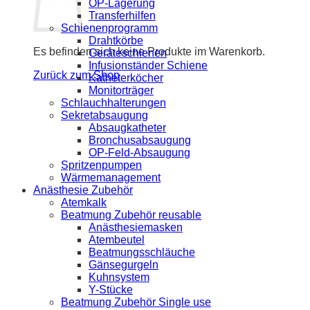
OP-Lagerung
Transferhilfen
Schienenprogramm
Drahtkörbe
Es befinden sich keine Produkte im Warenkorb.
Geräteschienen
Infusionständer Schiene
Zurück zum Shop
Katheterköcher
Monitorträger
Schlauchhalterungen
Sekretabsaugung
Absaugkatheter
Bronchusabsaugung
OP-Feld-Absaugung
Spritzenpumpen
Wärmemanagement
Anästhesie Zubehör
Atemkalk
Beatmung Zubehör reusable
Anästhesiemasken
Atembeutel
Beatmungsschläuche
Gänsegurgeln
Kuhnsystem
Y-Stücke
Beatmung Zubehör Single use