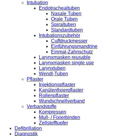
Intubation
Endotrachealtuben
Nasale Tuben
Orale Tuben
Spiraltuben
Standardtuben
Intubationszubehör
Cuffdruckmesser
Einführungsmandrine
Einmal-Zahnschutz
Larynxmasken reusable
Larynxmasken single use
Larynxtuben
Wendl-Tuben
Pflaster
Injektionspflaster
Kanülenfixierpflaster
Rollenpflaster
Wundschnellverband
Verbandstoffe
Kompressen
Mull- / Fixierbinden
Zellstofftupfer
Defibrillation
Diagnostik